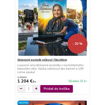
- 20 %
Sklenený pomník veľkosť 70x100cm
Luxusné celosklenené pomníky z nezničiteľného
kaleného skla. Vyššia odolnosť ako kameň a 100-
ročná záruka!
1 504 €
1 204 €
Skladom 25 ks
/
ks
Pridať do košíka
Novinka