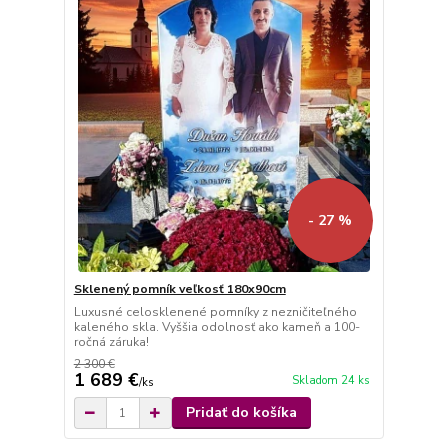
- 27 %
Sklenený pomník veľkosť 180x90cm
Luxusné celosklenené pomníky z nezničiteľného
kaleného skla. Vyššia odolnosť ako kameň a 100-
ročná záruka!
2 300 €
1 689 €
Skladom 24 ks
/
ks
Pridať do košíka