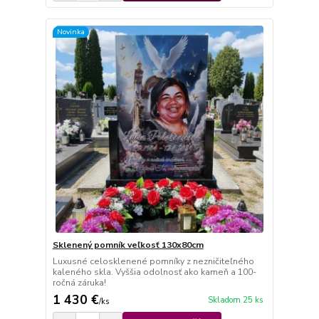
Novinka
Sklenený pomník veľkosť 130x80cm
Luxusné celosklenené pomníky z nezničiteľného
kaleného skla. Vyššia odolnosť ako kameň a 100-
ročná záruka!
1 430 €
Skladom 25 ks
/
ks