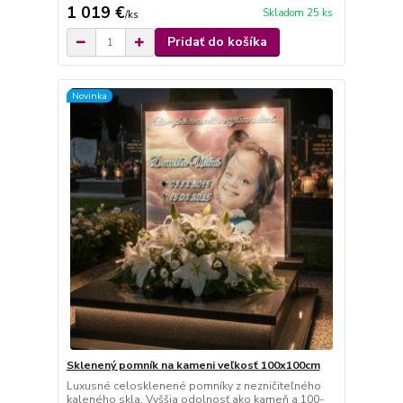
1 019 €
Skladom 25 ks
/
ks
Pridať do košíka
Novinka
Sklenený pomník na kameni veľkosť 100x100cm
Luxusné celosklenené pomníky z nezničiteľného
kaleného skla. Vyššia odolnosť ako kameň a 100-