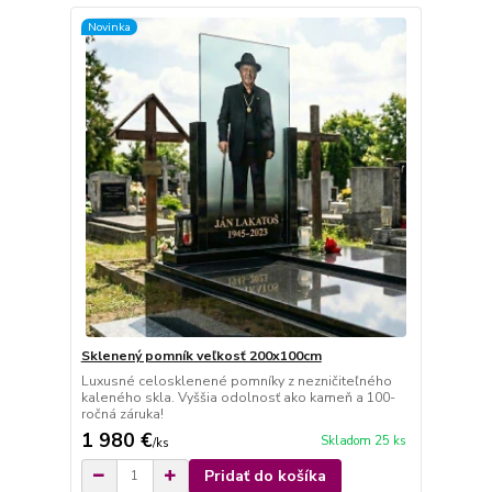
Novinka
Sklenený pomník veľkosť 200x100cm
Luxusné celosklenené pomníky z nezničiteľného
kaleného skla. Vyššia odolnosť ako kameň a 100-
ročná záruka!
1 980 €
Skladom 25 ks
/
ks
Pridať do košíka