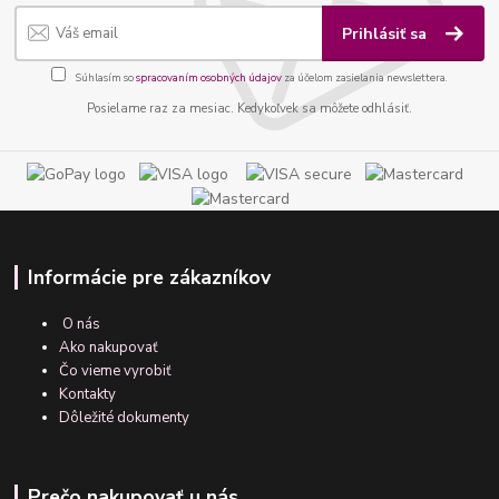
Prihlásiť sa
Súhlasím so
spracovaním osobných údajov
za účelom zasielania newslettera.
Posielame raz za mesiac. Kedykoľvek sa môžete odhlásiť.
Informácie pre zákazníkov
O nás
Ako nakupovať
Čo vieme vyrobiť
Kontakty
Dôležité dokumenty
Prečo nakupovať u nás