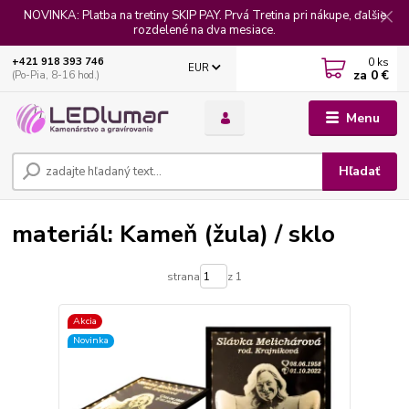
NOVINKA: Platba na tretiny SKIP PAY. Prvá Tretina pri nákupe, ďalšie
rozdelené na dva mesiace.
0
ks
+421 918 393 746
EUR
za
0 €
(Po-Pia, 8-16 hod.)
Menu
Hľadať
materiál: Kameň (žula) / sklo
strana
z 1
Akcia
Novinka