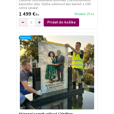
Luxusné celosklenené pomníky z nezničiteľného
kaleného skla. Vyššia odolnosť ako kameň a 100-
ročná záruka!
1 499 €
Skladom 25 ks
/
ks
Pridať do košíka
Novinka
Sklenený pomník veľkosť 120x80cm