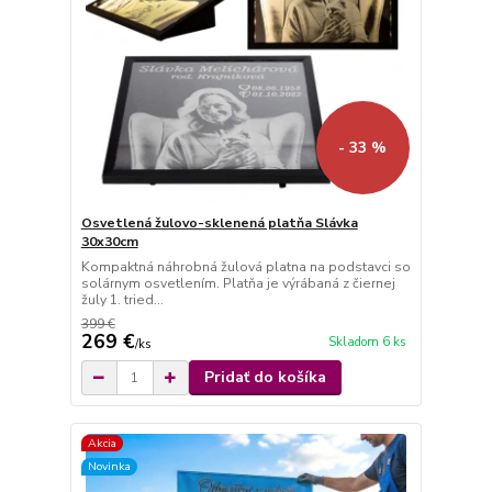
- 33 %
Osvetlená žulovo-sklenená platňa Slávka
30x30cm
Kompaktná náhrobná žulová platna na podstavci so
solárnym osvetlením. Platňa je výrábaná z čiernej
žuly 1. tried...
399 €
269 €
Skladom 6 ks
/
ks
Pridať do košíka
Akcia
Novinka