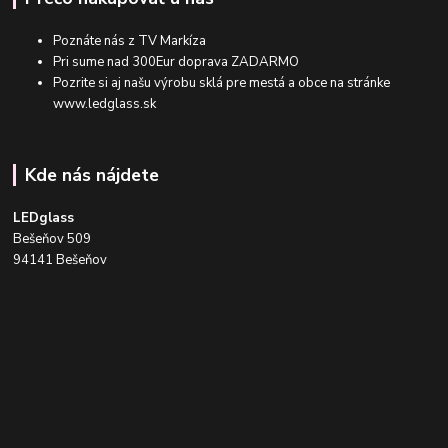
Poznáte nás z TV Markíza
Pri sume nad 300Eur doprava ZADARMO
Pozrite si aj našu výrobu sklá pre mestá a obce na stránke
www.ledglass.sk
Kde nás nájdete
LEDglass
Bešeňov 509
94141 Bešeňov