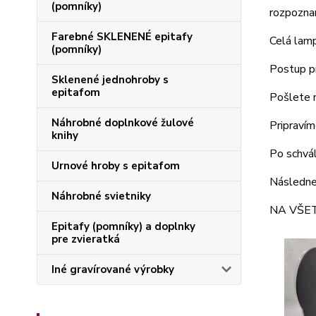
(pomníky)
rozpoznan
Farebné SKLENENÉ epitafy
Celá lamp
(pomníky)
Postup pr
Sklenené jednohroby s
epitafom
Pošlete n
Náhrobné doplnkové žulové
Pripravím
knihy
Po schvá
Urnové hroby s epitafom
Následne
Náhrobné svietniky
NA VŠET
Epitafy (pomníky) a doplnky
pre zvieratká
Iné gravírované výrobky