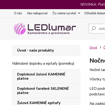
NOVINKA: Platba
O nás
Ako nakupovať
Čo vieme vyrobiť
Dôležité doku
Úvod
Č
Úvod - naše produkty
Nočné
Náhrobné doplnky a epitafy (pomníky):
Nočné lam
Doplnkové žulové KAMENNÉ
platne
Všetky ty
LED podst
Doplnkové farebné SKLENENÉ
platne
podstavc
Žulové KAMENNÉ epitafy
Na zadnú 