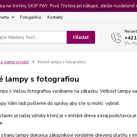
 na tretiny SKIP PAY. Prvá Tretina pri nákupe, ďalšie rozdelené 
menty
Fotogaléria
Kontakty
Neviet
Hľadať
+421
(Po-Pi
o vieme vyrobiť
Nočné lampy s fotografiou
 lampy s fotografiou
py s Vašou fotografiou vyrábame na zákazku. Veľkosť lampy sa l
py Vám radi pošleme do správy aby ste si mohli vybrať.
avec je našej výroby ktorý je v imitácii dreva a kraj podstavc
e.
stranu lampy dokonca zákazníkovi vyrobíme drevenú platňu v imit