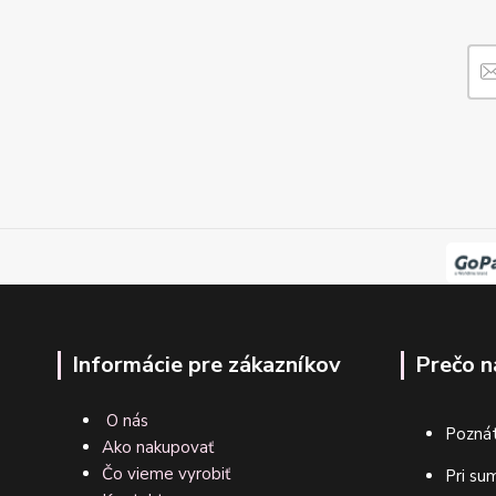
Informácie pre zákazníkov
Prečo n
O nás
Poznát
Ako nakupovať
Čo vieme vyrobiť
Pri su