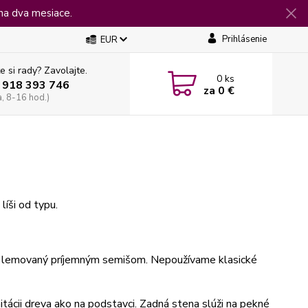
na dva mesiace.
Prihlásenie
EUR
e si rady? Zavolajte.
0
ks
 918 393 746
za
0 €
a, 8-16 hod.)
íši od typu.
a je lemovaný príjemným semišom. Nepoužívame klasické
ácii dreva ako na podstavci. Zadná stena slúži na pekné