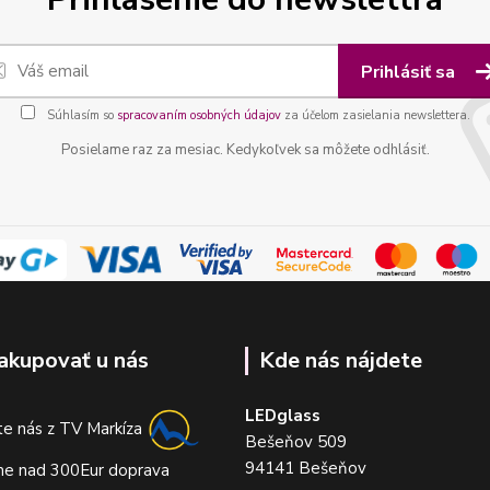
Prihlásiť sa
Súhlasím so
spracovaním osobných údajov
za účelom zasielania newslettera.
Posielame raz za mesiac. Kedykoľvek sa môžete odhlásiť.
akupovať u nás
Kde nás nájdete
LEDglass
e nás z TV Markíza
Bešeňov 509
94141 Bešeňov
me nad 300Eur doprava