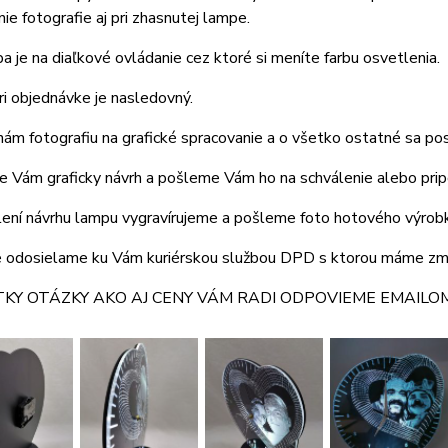
ie fotografie aj pri zhasnutej lampe.
a je na diaľkové ovládanie cez ktoré si meníte farbu osvetlenia.
i objednávke je nasledovný.
ám fotografiu na grafické spracovanie a o všetko ostatné sa p
e Vám graficky návrh a pošleme Vám ho na schválenie alebo pri
lení návrhu lampu vygravírujeme a pošleme foto hotového výrob
 odosielame ku Vám kuriérskou službou DPD s ktorou máme zm
KY OTÁZKY AKO AJ CENY VÁM RADI ODPOVIEME EMAILOM