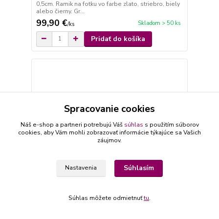
0,5cm. Ramik na fotku vo farbe zlato, striebro, biely
alebo čierny. Gr...
99,90 €
Skladom > 50 ks
/
ks
Pridať do košíka
Spracovanie cookies
Náš e-shop a partneri potrebujú Váš
súhlas
s použitím súborov
cookies, aby Vám mohli zobrazovať informácie týkajúce sa Vašich
záujmov.
Súhlasím
Nastavenia
- 13 %
Súhlas môžete odmietnuť
tu
.
Lampa pre mladomanželov s fotografiou