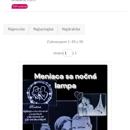
ovládanie 20cm
TOP produkt
Najnovšie
Najlacnejšie
Najdrahšie
Zobrazujem 1-30 z 30
strana
z 1