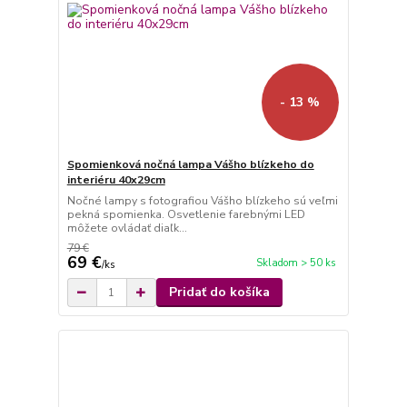
- 13 %
Spomienková nočná lampa Vášho blízkeho do
interiéru 40x29cm
Nočné lampy s fotografiou Vášho blízkeho sú veľmi
pekná spomienka. Osvetlenie farebnými LED
môžete ovládať diaľk...
79 €
69 €
Skladom > 50 ks
/
ks
Pridať do košíka