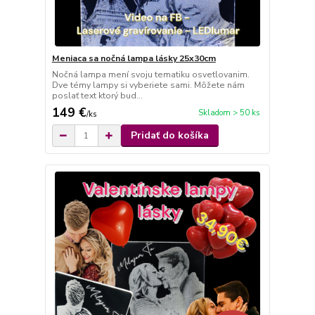
Meniaca sa nočná lampa lásky 25x30cm
Nočná lampa mení svoju tematiku osvetlovanim.
Dve témy lampy si vyberiete sami. Môžete nám
poslať text ktorý bud...
149 €
Skladom > 50 ks
/
ks
Pridať do košíka