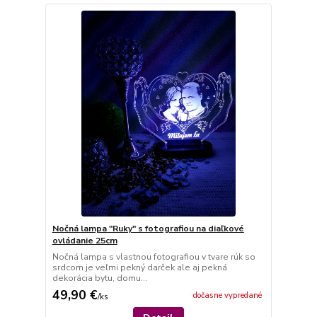
Nočná lampa "Ruky" s fotografiou na diaľkové
ovládanie 25cm
Nočná lampa s vlastnou fotografiou v tvare rúk so
srdcom je veľmi pekný darček ale aj pekná
dekorácia bytu, domu...
49,90 €
dočasne vypredané
/
ks