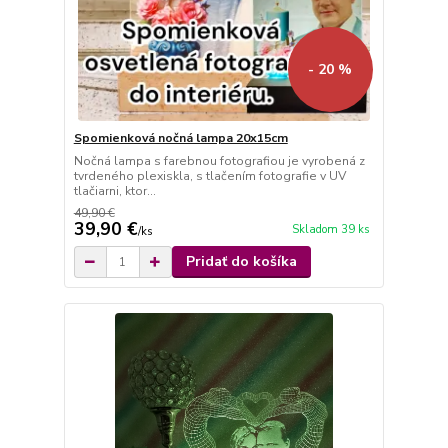
- 20 %
Spomienková nočná lampa 20x15cm
Nočná lampa s farebnou fotografiou je vyrobená z
tvrdeného plexiskla, s tlačením fotografie v UV
tlačiarni, ktor...
49,90 €
39,90 €
Skladom 39 ks
/
ks
Pridať do košíka