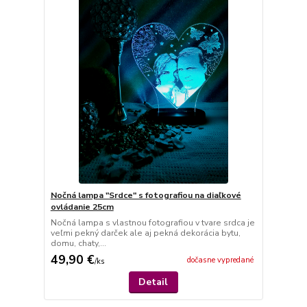
Nočná lampa "Srdce" s fotografiou na diaľkové
ovládanie 25cm
Nočná lampa s vlastnou fotografiou v tvare srdca je
veľmi pekný darček ale aj pekná dekorácia bytu,
domu, chaty,...
49,90 €
dočasne vypredané
/
ks
Detail