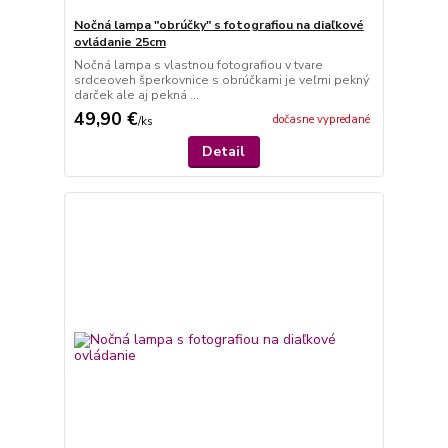
Nočná lampa "obrúčky" s fotografiou na diaľkové
ovládanie 25cm
Nočná lampa s vlastnou fotografiou v tvare
srdceoveh šperkovnice s obrúčkami je veľmi pekný
darček ale aj pekná ...
49,90 €
dočasne vypredané
/
ks
Detail