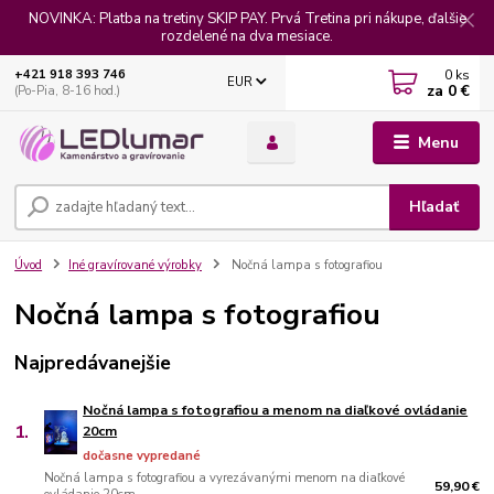
NOVINKA: Platba na tretiny SKIP PAY. Prvá Tretina pri nákupe, ďalšie
rozdelené na dva mesiace.
0
ks
+421 918 393 746
EUR
za
0 €
(Po-Pia, 8-16 hod.)
Menu
Hľadať
Úvod
Iné gravírované výrobky
Nočná lampa s fotografiou
Nočná lampa s fotografiou
Najpredávanejšie
Nočná lampa s fotografiou a menom na diaľkové ovládanie
1.
20cm
dočasne vypredané
Nočná lampa s fotografiou a vyrezávanými menom na diaľkové
59,90 €