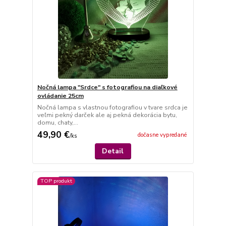
Nočná lampa "Srdce" s fotografiou na diaľkové
ovládanie 25cm
Nočná lampa s vlastnou fotografiou v tvare srdca je
veľmi pekný darček ale aj pekná dekorácia bytu,
domu, chaty,...
49,90 €
dočasne vypredané
/
ks
Detail
TOP produkt