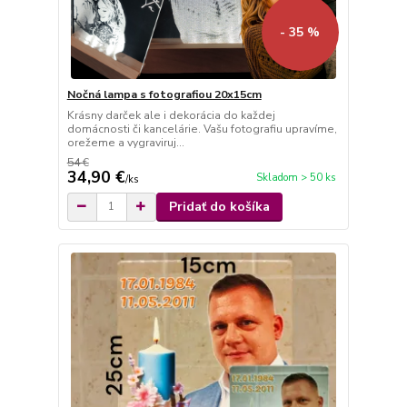
- 35 %
Nočná lampa s fotografiou 20x15cm
Krásny darček ale i dekorácia do každej
domácnosti či kancelárie. Vašu fotografiu upravíme,
orežeme a vygraviruj...
54 €
34,90 €
Skladom > 50 ks
/
ks
Pridať do košíka