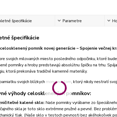
etné špecifikácie
Parametre
Ho
tné špecifikácie
celosklenený pomník novej generácie – Spojenie večnej krá
pre svojich milovaných miesto posledného odpočinku, ktoré bud
ené pomníky a hroby predstavujú absolútnu špičku na trhu. Spájaj
iu, ktorá prekonáva tradičné kamenné materiály.
 pamiatku svojich blízkych monumentom, ktorý nikdy nestratí svoj
vné výhody celosklenených pomníkov:
ničiteľné kalené sklo:
Naše pomníky vyrábame zo špeciálneho
čajného skla je toto sklo extrémne pružné a pevné. Bez problémov
hanický tlak. (Naše sklo v testoch pevnosti bez akéhokoľvek pošk