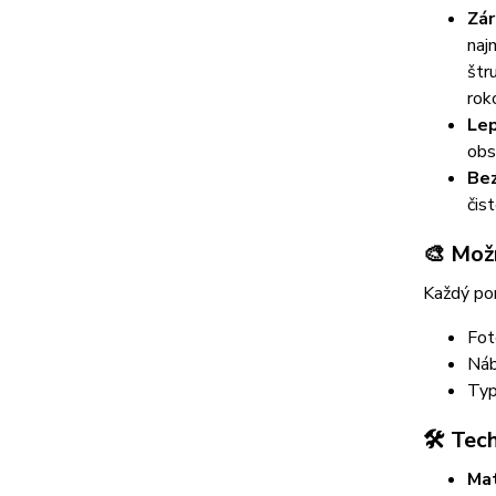
Zár
naj
štr
rok
Lep
obs
Bez
čis
🎨 Mož
Každý pom
Fot
Náb
Typ
🛠️ Tec
Mat