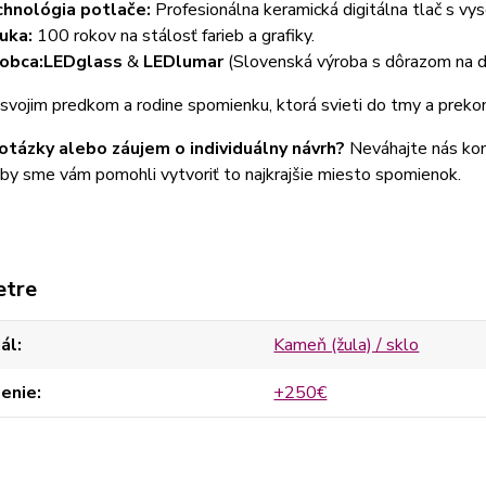
hnológia potlače:
Profesionálna keramická digitálna tlač s vys
uka:
100 rokov na stálosť farieb a grafiky.
obca:
LEDglass
&
LEDlumar
(Slovenská výroba s dôrazom na det
svojim predkom a rodine spomienku, ktorá svieti do tmy a prekon
otázky alebo záujem o individuálny návrh?
Neváhajte nás kon
aby sme vám pomohli vytvoriť to najkrajšie miesto spomienok.
etre
ál
Kameň (žula) / sklo
lenie
+250€