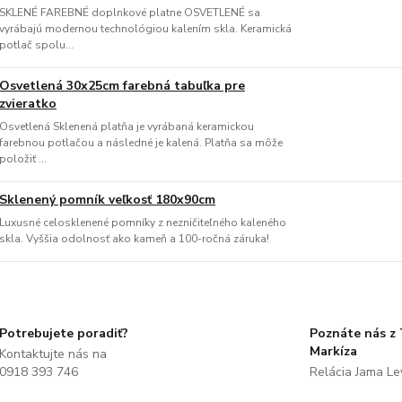
SKLENÉ FAREBNÉ doplnkové platne OSVETLENÉ sa
vyrábajú modernou technológiou kalením skla. Keramická
potlač spolu...
Osvetlená 30x25cm farebná tabuľka pre
zvieratko
Osvetlená Sklenená platňa je vyrábaná keramickou
farebnou potlačou a následné je kalená. Platňa sa môže
položiť ...
Sklenený pomník veľkosť 180x90cm
Luxusné celosklenené pomníky z nezničiteľného kaleného
skla. Vyššia odolnosť ako kameň a 100-ročná záruka!
Potrebujete poradiť?
Poznáte nás z
Markíza
Kontaktujte nás na
0918 393 746
Relácia Jama L