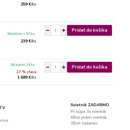
259 €
/
ks
Pridať do košíka
Skladom > 50 ks
239 €
/
ks
Skladom 24 ks
Pridať do košíka
27 % zľava
1 689 €
/
ks
Svietnik ZADARMO
 TV
Pri kúpe 3x svietnik
48cm jeden svietnik
evova
38cm zadarmo