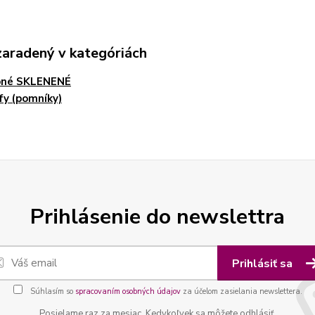
zaradený v kategóriách
bné SKLENENÉ
fy (pomníky)
Prihlásenie do newslettra
Prihlásiť sa
Súhlasím so
spracovaním osobných údajov
za účelom zasielania newslettera.
Posielame raz za mesiac. Kedykoľvek sa môžete odhlásiť.