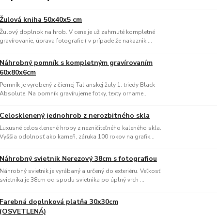
Žulová kniha 50x40x5 cm
Žulový doplnok na hrob. V cene je už zahrnuté kompletné
gravírovanie, úprava fotografie ( v prípade že nakaznik ...
Náhrobný pomník s kompletným gravírovaním
60x80x6cm
Pomník je vyrobený z čiernej Talianskej žuly 1. triedy Black
Absolute. Na pomník gravírujeme fotky, texty orname...
Celosklenený jednohrob z nerozbitného skla
Luxusné celosklenené hroby z nezničiteľného kaleného skla.
Vyššia odolnosť ako kameň, záruka 100 rokov na grafik...
Náhrobný svietnik Nerezový 38cm s fotografiou
Náhrobný svietnik je vyrábaný a určený do exteriéru. Veľkosť
svietnika je 38cm od spodu svietnika po úplný vrch ...
Farebná doplnková platňa 30x30cm
(OSVETLENÁ)