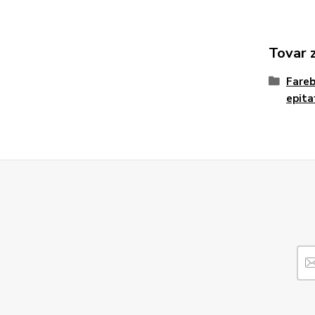
Tovar 
Fare
epita