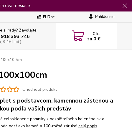
na dva mesiace.
Prihlásenie
EUR
e si rady? Zavolajte.
0
ks
 918 393 746
za
0 €
a, 8-16 hod.)
sť 100x100cm
ť 100x100cm
Ohodnotiť produkt
let s podstavcom, kamennou zástenou a
ikou podľa vašich predstáv
é celosklenené pomníky z nezničiteľného kaleného skla.
 odolnosť ako kameň a 100-ročná záruka!
celý popis