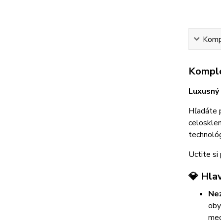
Kompl
Komple
Luxusný 
Hľadáte 
celosklen
technológ
Uctite si
💎 Hla
Nez
oby
mec