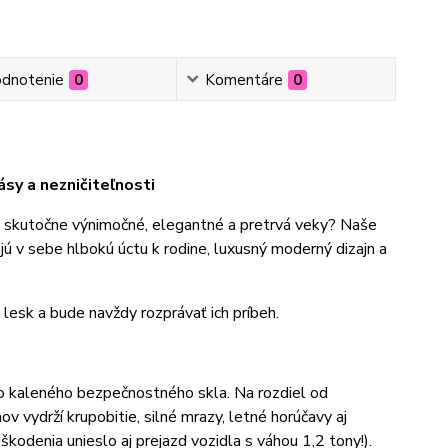
dnotenie
0
Komentáre
0
sy a nezničiteľnosti
e skutočne výnimočné, elegantné a pretrvá veky? Naše
ú v sebe hlbokú úctu k rodine, luxusný moderný dizajn a
 lesk a bude navždy rozprávať ich príbeh.
 kaleného bezpečnostného skla. Na rozdiel od
 vydrží krupobitie, silné mrazy, letné horúčavy aj
odenia unieslo aj prejazd vozidla s váhou 1,2 tony!).