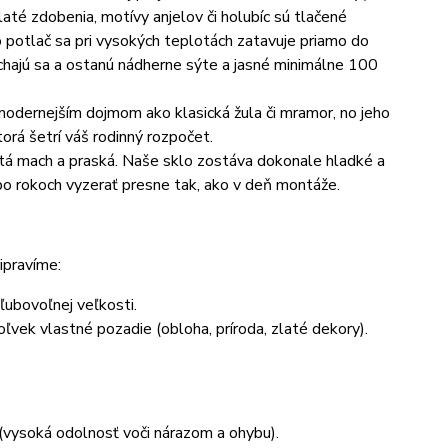
zlaté zdobenia, motívy anjelov či holubíc sú tlačené
o potlač sa pri vysokých teplotách zatavuje priamo do
chajú sa a ostanú nádherne sýte a jasné minimálne 100
odernejším dojmom ako klasická žula či mramor, no jeho
torá šetrí váš rodinný rozpočet.
tá mach a praská. Naše sklo zostáva dokonale hladké a
 po rokoch vyzerať presne tak, ako v deň montáže.
ipravíme:
ľubovoľnej veľkosti.
ľvek vlastné pozadie (obloha, príroda, zlaté dekory).
(vysoká odolnosť voči nárazom a ohybu).