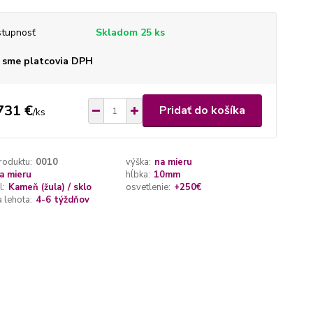
tupnosť
Skladom 25 ks
 sme platcovia DPH
731 €
Pridať do košíka
/
ks
roduktu:
0010
výška:
na mieru
a mieru
hĺbka:
10mm
l:
Kameň (žula) / sklo
osvetlenie:
+250€
 lehota:
4-6 týždňov