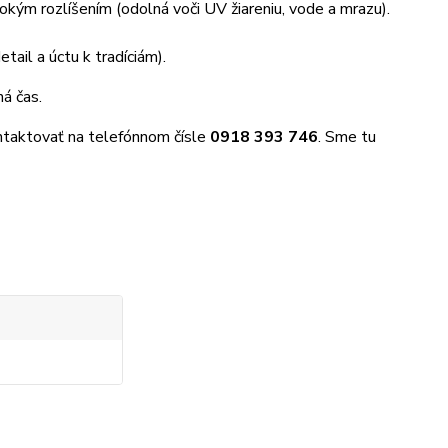
okým rozlíšením (odolná voči UV žiareniu, vode a mrazu).
ail a úctu k tradíciám).
á čas.
taktovať na telefónnom čísle
0918 393 746
. Sme tu