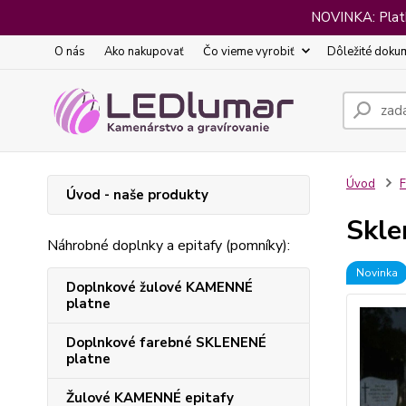
NOVINKA: Platba
O nás
Ako nakupovať
Čo vieme vyrobiť
Dôležité doku
Úvod
F
Úvod - naše produkty
Skle
Náhrobné doplnky a epitafy (pomníky):
Novinka
Doplnkové žulové KAMENNÉ
platne
Doplnkové farebné SKLENENÉ
platne
Žulové KAMENNÉ epitafy