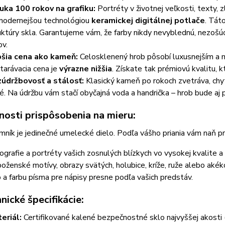
uka 100 rokov na grafiku:
Portréty v životnej veľkosti, texty, 
modernejšou technológiou
keramickej digitálnej potlače
. Tát
uktúry skla. Garantujeme vám, že farby nikdy nevyblednú, nezošú
ov.
šia cena ako kameň:
Celosklenený hrob pôsobí luxusnejším a m
tarávacia cena je
výrazne nižšia
. Získate tak prémiovú kvalitu, k
údržbovosť a stálosť:
Klasický kameň po rokoch zvetráva, chy
té. Na údržbu vám stačí obyčajná voda a handrička – hrob bude aj
nosti prispôsobenia na mieru:
ník je jedinečné umelecké dielo. Podľa vášho priania vám naň pr
ografie a portréty vašich zosnulých blízkych vo vysokej kvalite a 
oženské motívy, obrazy svätých, holubice, kríže, ruže alebo akéko
 a farbu písma pre nápisy presne podľa vašich predstáv.
hnické špecifikácie:
eriál:
Certifikované kalené bezpečnostné sklo najvyššej akosti 