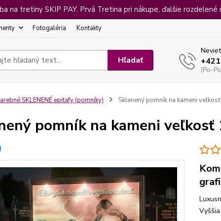
 na tretiny SKIP PAY. Prvá Tretina pri nákupe, ďalšie rozdelené 
menty
Fotogaléria
Kontakty
Neviet
Hľadať
+421
(Po-Pi
arebné SKLENENÉ epitafy (pomníky)
Sklenený pomník na kameni veľko
nený pomník na kameni veľkos
Komp
graf
Luxusn
Vyššia