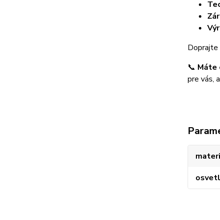
Tec
Zár
Výr
Doprajte 
📞
Máte 
pre vás, 
Param
materi
osvet