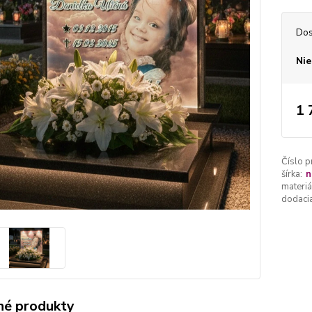
Dos
Nie
1 
Číslo p
šírka:
n
materiá
dodacia
é produkty