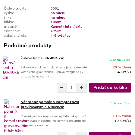
Číslo produktu:
0001
výška:
na mieru
šírka:
na mieru
hĺbka:
10mm
materiál:
Kameň (žula) / sklo
osvetlenie:
+250€
dodacia lehota:
4-6 týždňov
Podobné produkty
Žulová kniha 50x40x5 cm
Skladom 24 ks
Žulový doplnok na hrob. V cene je už zahrnuté
20 % zľava
kompletné gravírovanie, úprava fotografie ( v
499 €
/
ks
prípade že nakaznik ...
Pridať do košíka
Náhrobný pomník s kompletným
Skladom 4 ks
gravírovaním 60x80x6cm
Pomník je vyrobený z čiernej Talianskej žuly 1.
13 % zľava
triedy Black Absolute. Na pomník gravírujeme
1 339 €
/
ks
fotky, texty orname...