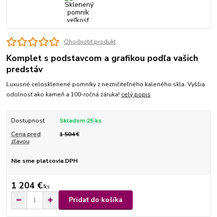
Ohodnotiť produkt
Komplet s podstavcom a grafikou podľa vašich
predstáv
Luxusné celosklenené pomníky z nezničiteľného kaleného skla. Vyššia
odolnosť ako kameň a 100-ročná záruka!
celý popis
Dostupnosť
Skladom 25 ks
Cena pred
1 504 €
zľavou
Nie sme platcovia DPH
1 204 €
/
ks
Pridať do košíka