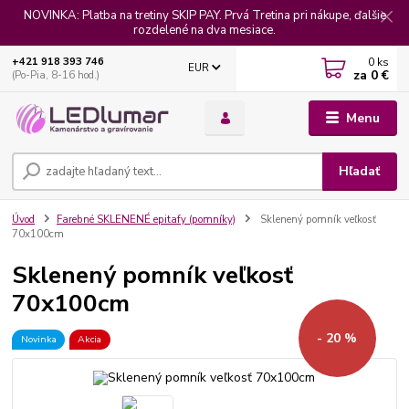
NOVINKA: Platba na tretiny SKIP PAY. Prvá Tretina pri nákupe, ďalšie
rozdelené na dva mesiace.
0
ks
+421 918 393 746
EUR
za
0 €
(Po-Pia, 8-16 hod.)
Menu
Hľadať
Úvod
Farebné SKLENENÉ epitafy (pomníky)
Sklenený pomník veľkosť
70x100cm
Sklenený pomník veľkosť
70x100cm
- 20 %
Novinka
Akcia