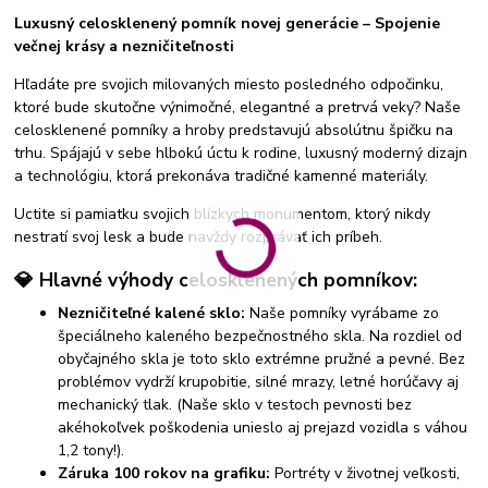
Luxusný celosklenený pomník novej generácie – Spojenie
večnej krásy a nezničiteľnosti
Hľadáte pre svojich milovaných miesto posledného odpočinku,
ktoré bude skutočne výnimočné, elegantné a pretrvá veky? Naše
celosklenené pomníky a hroby predstavujú absolútnu špičku na
trhu. Spájajú v sebe hlbokú úctu k rodine, luxusný moderný dizajn
a technológiu, ktorá prekonáva tradičné kamenné materiály.
Uctite si pamiatku svojich blízkych monumentom, ktorý nikdy
nestratí svoj lesk a bude navždy rozprávať ich príbeh.
💎 Hlavné výhody celosklenených pomníkov:
Nezničiteľné kalené sklo:
Naše pomníky vyrábame zo
špeciálneho kaleného bezpečnostného skla. Na rozdiel od
obyčajného skla je toto sklo extrémne pružné a pevné. Bez
problémov vydrží krupobitie, silné mrazy, letné horúčavy aj
mechanický tlak. (Naše sklo v testoch pevnosti bez
akéhokoľvek poškodenia unieslo aj prejazd vozidla s váhou
1,2 tony!).
Záruka 100 rokov na grafiku:
Portréty v životnej veľkosti,