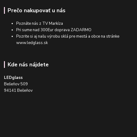
Prečo nakupovať u nás
Poznáte nás z TV Markíza
Pri sume nad 300Eur doprava ZADARMO
Pozrite si aj našu výrobu sklá pre mestá a obce na stránke
www.ledglass.sk
Kde nás nájdete
LEDglass
Bešeňov 509
94141 Bešeňov