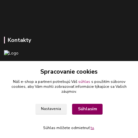
Kontakty
+421 918 393 746
Spracovanie cookies
(Po-Pia, 8-16 hod.)
Náš e-shop a partneri potrebujú Váš
súhlas
s použitím súborov
ledlumar@ledlumar.sk
cookies, aby Vám mohli zobrazovať informácie týkajúce sa Vašich
záujmov.
Súhlasím
Nastavenia
Copyright © 2024 - LEDglass - Všetky práva vyhradené
Súhlas môžete odmietnuť
tu
.
Vytvorené na
Eshop-rychlo.sk