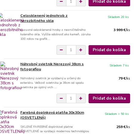
Pridať do košíka
Celosklenený jednohrob z
Skladom 20 ks
nerozbitného skla
Luxusné celosklenené hroby z nezničiteľného
3 999 €
/
ks
kaleného skla. Vyššia odolnosť ako kameň, záruka
100 rokov na grafik...
Pridať do košíka
Náhrobný svietnik Nerezový 38cm s
Skladom 7 ks
fotografiou
Náhrobný svietnik je vyrábaný a určený do
79 €
/
ks
exteriéru. Veľkosť svietnika je 38cm od spodu
svietnika po úplný vrch ...
Pridať do košíka
Farebná doplnková platňa 30x30cm
Skladom > 50 ks
(OSVETLENÁ)
SKLENÉ FAREBNÉ doplnkové platne
259 €
/
ks
OSVETLENÉ sa vyrábajú modernou technológiou