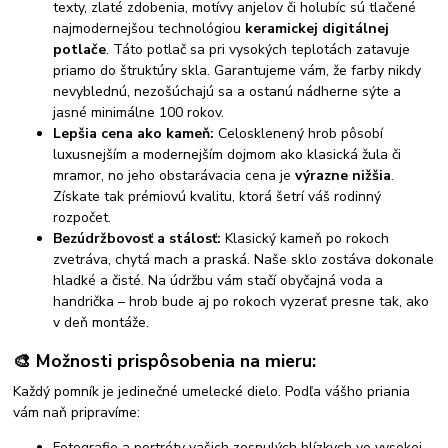
texty, zlaté zdobenia, motívy anjelov či holubíc sú tlačené
najmodernejšou technológiou
keramickej digitálnej
potlače
. Táto potlač sa pri vysokých teplotách zatavuje
priamo do štruktúry skla. Garantujeme vám, že farby nikdy
nevyblednú, nezošúchajú sa a ostanú nádherne sýte a
jasné minimálne 100 rokov.
Lepšia cena ako kameň:
Celosklenený hrob pôsobí
luxusnejším a modernejším dojmom ako klasická žula či
mramor, no jeho obstarávacia cena je
výrazne nižšia
.
Získate tak prémiovú kvalitu, ktorá šetrí váš rodinný
rozpočet.
Bezúdržbovosť a stálosť:
Klasický kameň po rokoch
zvetráva, chytá mach a praská. Naše sklo zostáva dokonale
hladké a čisté. Na údržbu vám stačí obyčajná voda a
handrička – hrob bude aj po rokoch vyzerať presne tak, ako
v deň montáže.
🎨 Možnosti prispôsobenia na mieru:
Každý pomník je jedinečné umelecké dielo. Podľa vášho priania
vám naň pripravíme:
Fotografie a portréty vašich zosnulých blízkych vo vysokej