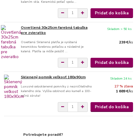
kalením skla. Keramická potlač spolu...
Pridať do košíka
Osvetlená 30x25cm farebná tabuľka
Skladom > 50 ks
pre zvieratko
Osvetlená Sklenená platňa je vyrábaná
239 €
/
ks
keramickou farebnou potlačou a následné je
kalená. Platňa sa môže položiť ...
Pridať do košíka
Sklenený pomník veľkosť 180x90cm
Skladom 24 ks
Luxusné celosklenené pomníky z nezničiteľného
27 % zľava
kaleného skla. Vyššia odolnosť ako kameň a 100-
1 689 €
/
ks
ročná záruka!
Pridať do košíka
Potrebujete poradiť?