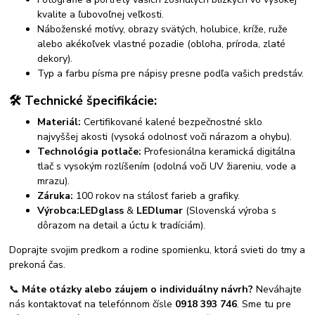
kvalite a ľubovoľnej veľkosti.
Náboženské motívy, obrazy svätých, holubice, kríže, ruže
alebo akékoľvek vlastné pozadie (obloha, príroda, zlaté
dekory).
Typ a farbu písma pre nápisy presne podľa vašich predstáv.
🛠️ Technické špecifikácie:
Materiál:
Certifikované kalené bezpečnostné sklo
najvyššej akosti (vysoká odolnosť voči nárazom a ohybu).
Technológia potlače:
Profesionálna keramická digitálna
tlač s vysokým rozlíšením (odolná voči UV žiareniu, vode a
mrazu).
Záruka:
100 rokov na stálosť farieb a grafiky.
Výrobca:
LEDglass
&
LEDlumar
(Slovenská výroba s
dôrazom na detail a úctu k tradíciám).
Doprajte svojim predkom a rodine spomienku, ktorá svieti do tmy a
prekoná čas.
📞
Máte otázky alebo záujem o individuálny návrh?
Neváhajte
nás kontaktovať na telefónnom čísle
0918 393 746
. Sme tu pre