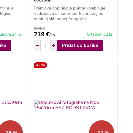
60x30cm
mbinuje
Prémiová doplnková platňa kombinuje
lógiou
nadčasovú s modernou technológiou
odolnej sklenenej fotografie.
299 €
219 €
ladom 24 ks
Skladom 32 ks
/
ks
íka
Pridať do košíka
Akcia
- 35 %
- 37 %