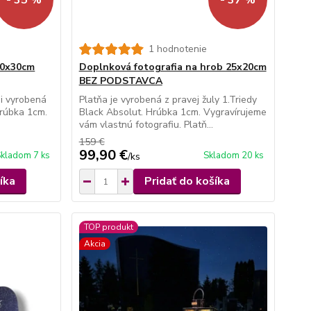
1 hodnotenie
30x30cm
Doplnková fotografia na hrob 25x20cm
BEZ PODSTAVCA
i vyrobená
Platňa je vyrobená z pravej žuly 1.Triedy
 Hrúbka 1cm.
Black Absolut. Hrúbka 1cm. Vygravírujeme
vám vlastnú fotografiu. Platň...
159 €
99,90 €
kladom 7 ks
Skladom 20 ks
/
ks
íka
Pridať do košíka
TOP produkt
Akcia