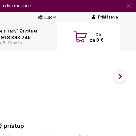
na dva mesiace.
Prihlásenie
EUR
e si rady? Zavolajte.
0
ks
 918 393 746
za
0 €
a, 8-16 hod.)
ý prístup