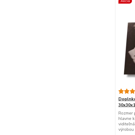
Akcia
Doplnko
30x30x1
Rozmer 
hlavne k
viditeľn
výrobou .