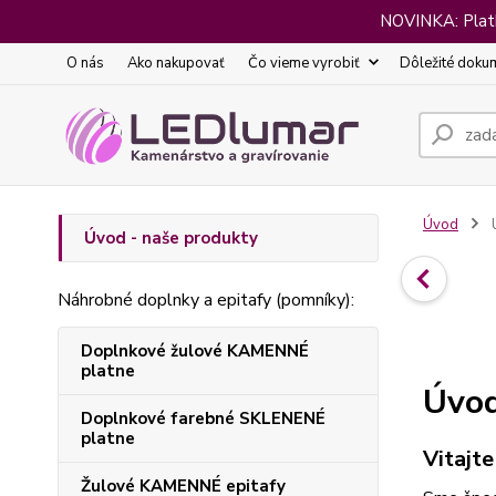
NOVINKA: Platba
O nás
Ako nakupovať
Čo vieme vyrobiť
Dôležité doku
Úvod
Ú
Úvod - naše produkty
Náhrobné doplnky a epitafy (pomníky):
Doplnkové žulové KAMENNÉ
platne
Úvod
Doplnkové farebné SKLENENÉ
platne
Vitajte
Žulové KAMENNÉ epitafy