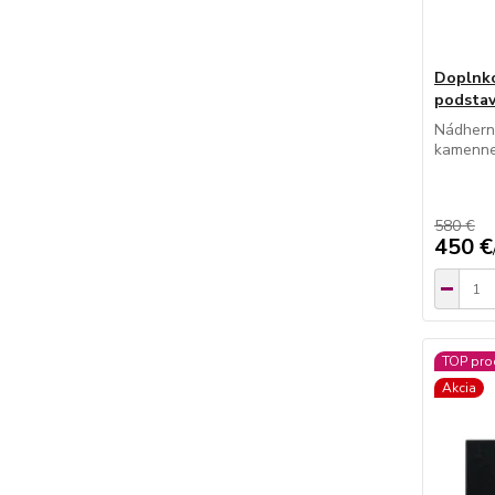
Doplnko
podstav
Nádhern
kamenne
580 €
450 €
TOP pro
Akcia