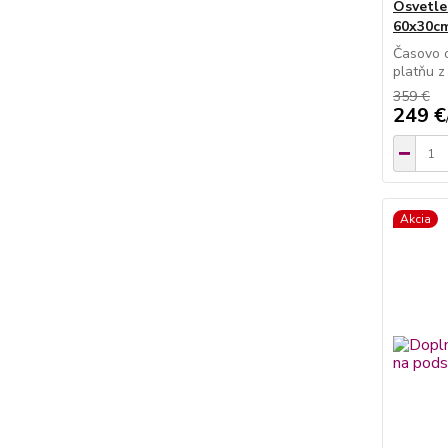
Osvetle
60x30c
Časovo 
platňu z
359 €
249 €
Akcia