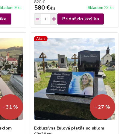
820 €
580 €
kladom 9 ks
Skladom 23 ks
/
ks
íka
Pridať do košíka
Akcia
- 31 %
- 27 %
 sklom
Exkluzívna žulová platňa so sklom