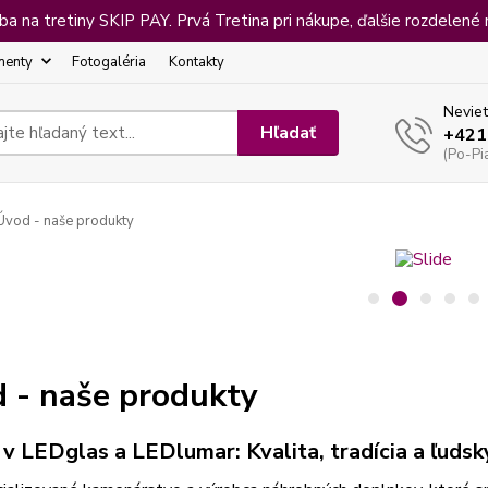
 na tretiny SKIP PAY. Prvá Tretina pri nákupe, ďalšie rozdelené 
menty
Fotogaléria
Kontakty
Neviet
Hľadať
+421
(Po-Pi
vod - naše produkty
 - naše produkty
 v LEDglas a LEDlumar: Kvalita, tradícia a ľudsk