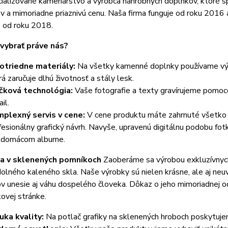
alizované kamenárstvo a výrobca náhrobných doplnkov, ktoré spáj
v a mimoriadne priaznivú cenu. Naša firma funguje od roku 2016 
 od roku 2018.
 vybrať práve nás?
otriedne materiály:
Na všetky kamenné doplnky používame výhra
rá zaručuje dlhú životnosť a stály lesk.
čková technológia:
Vaše fotografie a texty gravírujeme pomoc
il.
plexný servis v cene:
V cene produktu máte zahrnuté všetko – 
fesionálny grafický návrh. Navyše, upravenú digitálnu podobu fot
v domácom albume.
ia v sklenených pomníkoch
Zaoberáme sa výrobou exkluzívnyc
lného kaleného skla. Naše výrobky sú nielen krásne, ale aj neuv
 unesie aj váhu dospelého človeka. Dôkaz o jeho mimoriadnej od
ovej stránke.
uka kvality:
Na potlač grafiky na sklenených hroboch poskytuje