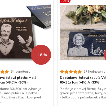
Akcia
- 18 %
8 hodnotenie
27 hodnotenie
vá žulová platňa Malá
Doplnková žulová tabuľa Ve
cm (AKCIA -30%)
60x30x1cm (AKCIA -33%)
platne 30x30x1cm vyhovuje
Platňa je z pravej čiernej žuly 
ôli manipulácií a je pekne
gravírujeme fotografie, texty, 
á. Každému zákazníkovi pred
všetko podľa požiadaviek zákaz
..