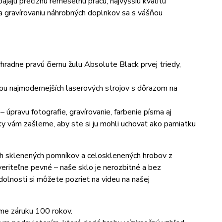
ajú precíznu remeselnú prácu, najvyššiu kvalitu
a gravírovaniu náhrobných doplnkov sa s vášňou
dne pravú čiernu žulu Absolute Black prvej triedy,
ou najmodernejších laserových strojov s dôrazom na
úpravu fotografie, gravírovanie, farbenie písma aj
ky vám zašleme, aby ste si ju mohli uchovať ako pamiatku
h sklenených pomníkov a celosklenených hrobov z
eriteľne pevné – naše sklo je nerozbitné a bez
olnosti si môžete pozrieť na videu na našej
me záruku 100 rokov.