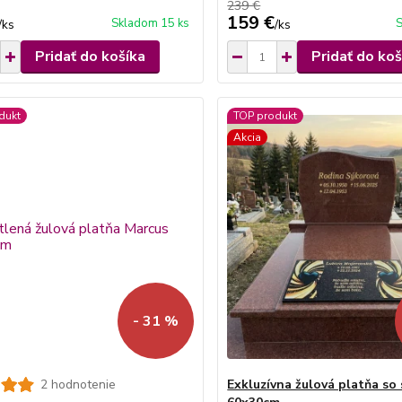
239 €
159 €
Skladom 15 ks
S
/
ks
/
ks
Pridať do košíka
Pridať do koš
dukt
TOP produkt
Akcia
- 31 %
2 hodnotenie
Exkluzívna žulová platňa so