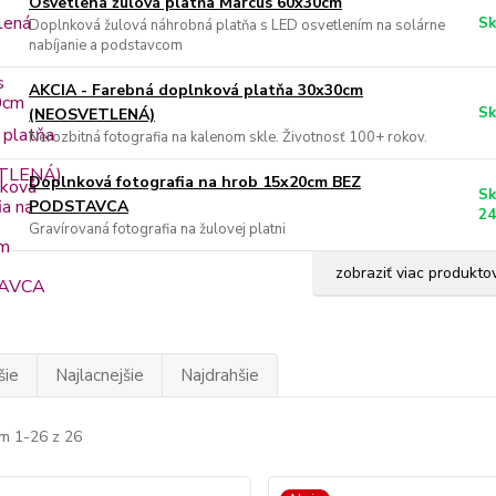
Osvetlená žulová platňa Marcus 60x30cm
Sk
Doplnková žulová náhrobná platňa s LED osvetlením na solárne
nabíjanie a podstavcom
AKCIA - Farebná doplnková platňa 30x30cm
Sk
(NEOSVETLENÁ)
Nerozbitná fotografia na kalenom skle. Životnosť 100+ rokov.
Doplnková fotografia na hrob 15x20cm BEZ
Sk
PODSTAVCA
24
Gravírovaná fotografia na žulovej platni
zobraziť viac produkto
šie
Najlacnejšie
Najdrahšie
m 1-26 z 26