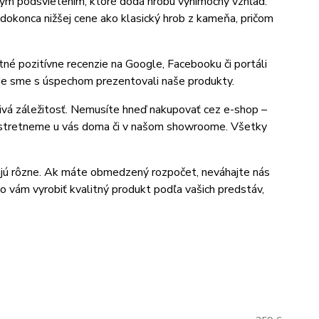
ym podsvietením, ktoré dodá hrobu výnimočný vzhľad.
dokonca nižšej cene ako klasický hrob z kameňa, pričom
né pozitívne recenzie na Google, Facebooku či portáli
, kde sme s úspechom prezentovali naše produkty.
ivá záležitosť. Nemusíte hneď nakupovať cez e-shop –
e stretneme u vás doma či v našom showroome. Všetky
ajú rôzne. Ak máte obmedzený rozpočet, neváhajte nás
 vám vyrobiť kvalitný produkt podľa vašich predstáv,