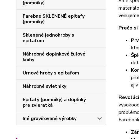
Sme špeci
(pomníky)
materiálo
venujeme
Farebné SKLENENÉ epitafy
(pomníky)
Prečo si
Sklenené jednohroby s
Prv
epitafom
kto
Náhrobné doplnkové žulové
Špi
knihy
deta
Kom
Urnové hroby s epitafom
pro
aj 
Náhrobné svietniky
Revolúc
Epitafy (pomníky) a doplnky
vysokoodo
pre zvieratká
problémov
Iné gravírované výrobky
Facebook
Zár