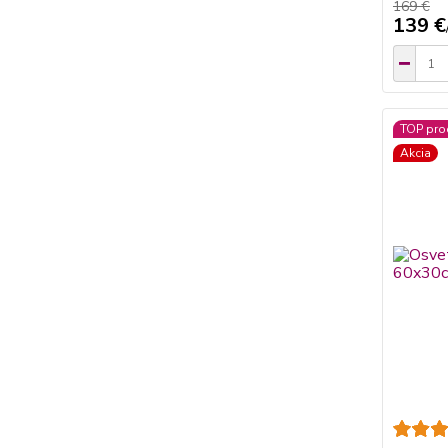
169 €
139 €
TOP pro
Akcia