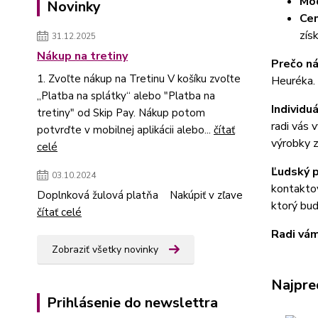
Mod
Novinky
Cen
zís
31.12.2025
Nákup na tretiny
Prečo ná
1. Zvoľte nákup na Tretinu V košíku zvoľte
Heuréka. 
„Platba na splátky“ alebo "Platba na
Individu
tretiny" od Skip Pay. Nákup potom
radi vás
potvrďte v mobilnej aplikácii alebo...
čítať
výrobky z
celé
Ľudský 
03.10.2024
kontaktov
Doplnková žulová platňa Nakúpiť v zľave
ktorý bu
čítať celé
Radi vá
Zobraziť všetky novinky
Najpre
Prihlásenie do newslettra