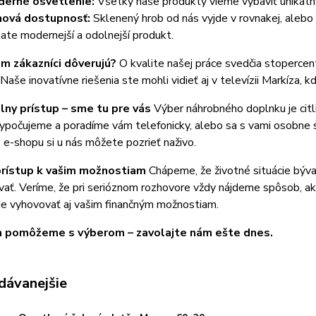
erné osvetlenie:
Všetky naše produkty vieme vybaviť unikátn
ová dostupnosť:
Sklenený hrob od nás vyjde v rovnakej, alebo 
kate modernejší a odolnejší produkt.
m zákazníci dôverujú?
O kvalite našej práce svedčia stopercent
Naše inovatívne riešenia ste mohli vidieť aj v televízii Markíza
álny prístup – sme tu pre vás
Výber náhrobného doplnku je citl
 vypočujeme a poradíme vám telefonicky, alebo sa s vami osobn
 e-shopu si u nás môžete pozrieť naživo.
prístup k vašim možnostiam
Chápeme, že životné situácie býv
ať. Veríme, že pri serióznom rozhovore vždy nájdeme spôsob, ako
de vyhovovať aj vašim finančným možnostiam.
m pomôžeme s výberom – zavolajte nám ešte dnes.
dávanejšie