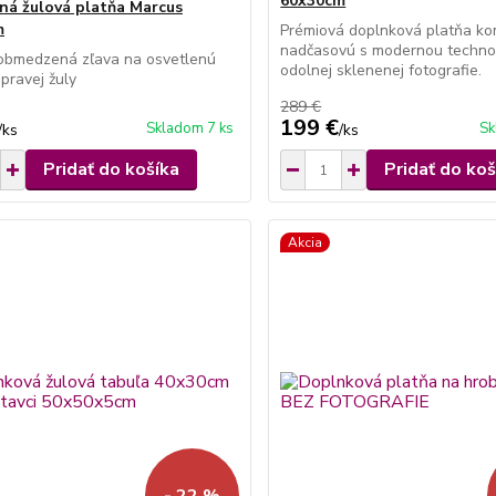
60x30cm
ná žulová platňa Marcus
m
Prémiová doplnková platňa ko
nadčasovú s modernou techno
obmedzená zľava na osvetlenú
odolnej sklenenej fotografie.
 pravej žuly
289 €
199 €
Skladom 7 ks
Sk
/
ks
/
ks
Pridať do košíka
Pridať do koš
Akcia
- 22 %