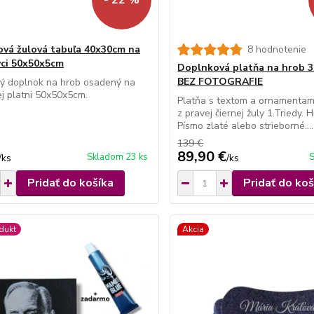
vá žulová tabuľa 40x30cm na
8 hodnotenie
ci 50x50x5cm
Doplnková platňa na hrob 
BEZ FOTOGRAFIE
ý doplnok na hrob osadený na
j platni 50x50x5cm.
Platňa s textom a ornamentam
z pravej čiernej žuly 1.Triedy.
Písmo zlaté alebo strieborné....
139 €
89,90 €
Skladom 23 ks
S
/
ks
/
ks
Pridať do košíka
Pridať do koš
dukt
Akcia