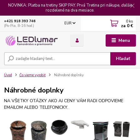
NOVINKA: Platba na tretiny SKIP PAY. Prvá Tretina pri nákupe, ďalšie
rozdelené na dva mesiace.
0
ks
+421 918 393 746
EUR
za
0 €
(Po-Pia, 8-16 hod.)
Menu
Hľadať
Úvod
Čo vieme vyrobiť
Náhrobné doplnky
Náhrobné doplnky
NA VŠETKY OTÁZKY AKO AJ CENY VÁM RADI ODPOVIEME
EMAILOM ALEBO TELEFONICKY.