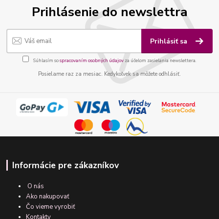
Prihlásenie do newslettra
Prihlásiť sa
Súhlasím so
spracovaním osobných údajov
za účelom zasielania newslettera.
Posielame raz za mesiac. Kedykoľvek sa môžete odhlásiť.
Informácie pre zákazníkov
O nás
Ako nakupovať
Čo vieme vyrobiť
Kontakty