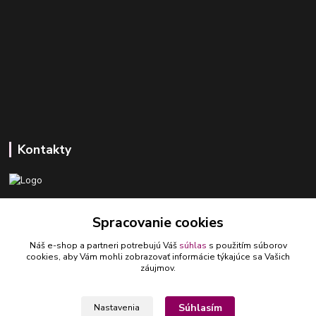
Kontakty
+421 918 393 746
Spracovanie cookies
(Po-Pia, 8-16 hod.)
Náš e-shop a partneri potrebujú Váš
súhlas
s použitím súborov
ledlumar@ledlumar.sk
cookies, aby Vám mohli zobrazovať informácie týkajúce sa Vašich
záujmov.
Súhlasím
Nastavenia