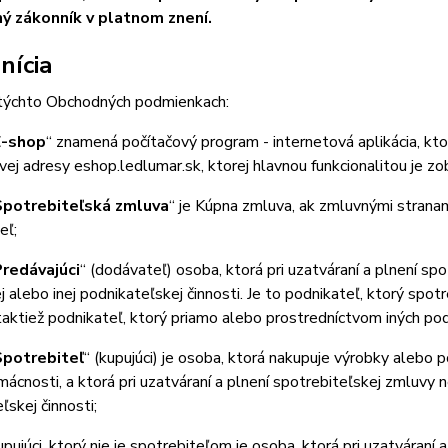
 zákonník v platnom znení.
nícia
chto Obchodných podmienkach:
E-shop
“ znamená počítačový program - internetová aplikácia, kto
vej adresy eshop.ledlumar.sk, ktorej hlavnou funkcionalitou je z
Spotrebiteľská zmluva
“ je Kúpna zmluva, ak zmluvnými stranam
eľ;
redávajúci
“ (dodávateľ) osoba, ktorá pri uzatváraní a plnení s
 alebo inej podnikateľskej činnosti. Je to podnikateľ, ktorý spo
taktiež podnikateľ, ktorý priamo alebo prostredníctvom iných p
Spotrebiteľ
“ (kupujúci) je osoba, ktorá nakupuje výrobky alebo 
mácnosti, a ktorá pri uzatváraní a plnení spotrebiteľskej zmluvy
ľskej činnosti;
ujúci, ktorý nie je spotrebiteľom je osoba, ktorá pri uzatváraní 