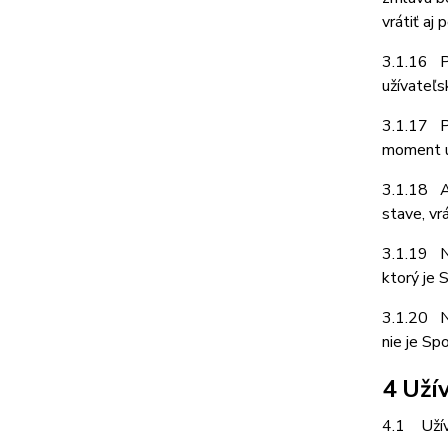
vrátiť aj 
3.1.16 P
užívateľs
3.1.17 Pr
moment u
3.1.18 Ak
stave, vr
3.1.19 N
ktorý je
3.1.20 N
nie je S
4 Uží
4.1 Užíva