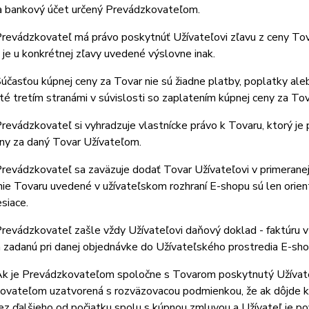
na bankový účet určený Prevádzkovateľom.
revádzkovateľ má právo poskytnúť Užívateľovi zľavu z ceny Tov
e je u konkrétnej zľavy uvedené výslovne inak.
časťou kúpnej ceny za Tovar nie sú žiadne platby, poplatky aleb
é tretím stranámi v súvislosti so zaplatením kúpnej ceny za Tov
evádzkovateľ si vyhradzuje vlastnícke právo k Tovaru, ktorý j
ny za daný Tovar Užívateľom.
evádzkovateľ sa zaväzuje dodať Tovar Užívateľovi v primeranej
ie Tovaru uvedené v užívateľskom rozhraní E-shopu sú len orien
esiace.
evádzkovateľ zašle vždy Užívateľovi daňový doklad - faktúru v 
 zadanú pri danej objednávke do Užívateľského prostredia E-sho
k je Prevádzkovateľom spoločne s Tovarom poskytnutý Užívateľ
vateľom uzatvorená s rozväzovacou podmienkou, že ak dôjde k o
ez ďalšieho od počiatku spolu s kúpnou zmluvou a Užívateľ je 