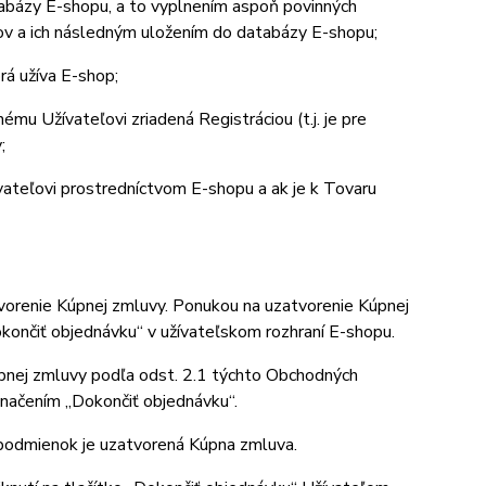
tabázy E-shopu, a to vyplnením aspoň povinných
jov a ich následným uložením do databázy E-shopu;
rá užíva E-shop;
mu Užívateľovi zriadená Registráciou (t.j. je pre
;
ateľovi prostredníctvom E-shopu a ak je k Tovaru
renie Kúpnej zmluvy. Ponukou na uzatvorenie Kúpnej
končiť objednávku“ v užívateľskom rozhraní E-shopu.
pnej zmluvy podľa odst. 2.1 týchto Obchodných
značením „Dokončiť objednávku“.
podmienok je uzatvorená Kúpna zmluva.