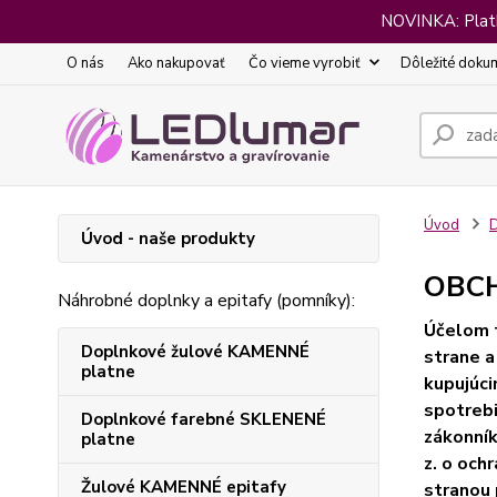
NOVINKA: Platba
O nás
Ako nakupovať
Čo vieme vyrobiť
Dôležité doku
Úvod
D
Úvod - naše produkty
OBC
Náhrobné doplnky a epitafy (pomníky):
Účelom t
Doplnkové žulové KAMENNÉ
strane a
platne
kupujúci
spotrebi
Doplnkové farebné SKLENENÉ
zákonník
platne
z. o och
Žulové KAMENNÉ epitafy
stranou 