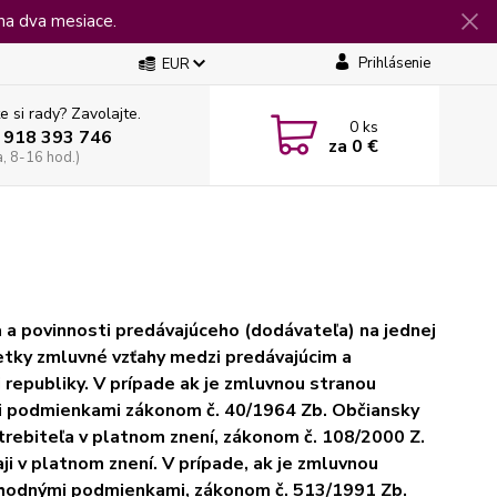
na dva mesiace.
Prihlásenie
EUR
e si rady? Zavolajte.
0
ks
 918 393 746
za
0 €
a, 8-16 hod.)
a povinnosti predávajúceho (dodávateľa) na jednej
šetky zmluvné vzťahy medzi predávajúcim a
republiky. V prípade ak je zmluvnou stranou
mi podmienkami zákonom č. 40/1964 Zb. Občiansky
trebiteľa v platnom znení, zákonom č. 108/2000 Z.
i v platnom znení. V prípade, ak je zmluvnou
bchodnými podmienkami, zákonom č. 513/1991 Zb.