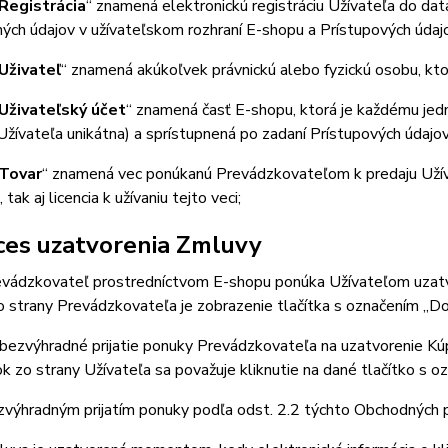
Registrácia
“ znamená elektronickú registráciu Užívateľa do da
ných údajov v užívateľskom rozhraní E-shopu a Prístupových úda
Uživateľ
“ znamená akúkoľvek právnickú alebo fyzickú osobu, kto
Uživateľský účet
“ znamená časť E-shopu, ktorá je každému jedné
žívateľa unikátna) a sprístupnená po zadaní Prístupových údajov
Tovar
“ znamená vec ponúkanú Prevádzkovateľom k predaju Užív
tak aj licencia k užívaniu tejto veci;
ces uzatvorenia Zmluvy
ádzkovateľ prostredníctvom E-shopu ponúka Užívateľom uzatvo
 strany Prevádzkovateľa je zobrazenie tlačítka s označením „Do
ezvýhradné prijatie ponuky Prevádzkovateľa na uzatvorenie Kú
 zo strany Užívateľa sa považuje kliknutie na dané tlačítko s o
ýhradným prijatím ponuky podľa odst. 2.2 týchto Obchodných 