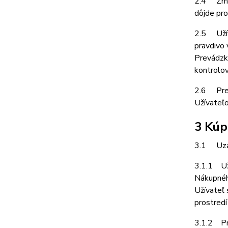
2.4 Zmlu
dôjde pro
2.5 Užíva
pravdivo 
Prevádzko
kontrolov
2.6 Prev
Užívateľo
3 Kúp
3.1 Uzat
3.1.1 Uží
Nákupného
Užívateľ 
prostredí
3.1.2 Pre