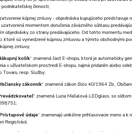
j podnikateľskej činnosti;
atvorenie kúpnej zmluvy - objednávka kupujúceho predstavuje n
e uzatvorená momentom doručenia záväzného súhlasu predávajúce
ím objednávky zo strany predávajúceho. Od tohto momentu medzi
ti, ktoré sú vymedzené kúpnou zmluvou a týmito obchodnými p
kúpnej zmluvy;
Nákupný košík
“ znamená časť E-shopu, ktorá je automaticky gene
nia v užívateľskom prostredí E-shopu, najmä pridaním alebo od
 Tovaru, resp. Služby;
Občiansky zákonník
“ znamená zákon číslo 40/1964 Zb., Občians
Prevádzkovateľ
“ znamená Lucia Mašalová-LEDglass, so sídlo
098751;
Prístupové údaje
“ znamenajú unikátne prihlasovacie meno a k
ri Registrácii;