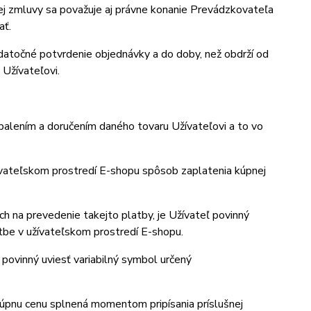
 zmluvy sa považuje aj právne konanie Prevádzkovateľa
ať.
atočné potvrdenie objednávky a do doby, než obdrží od
 Užívateľovi.
balením a doručením daného tovaru Užívateľovi a to vo
ívateľskom prostredí E-shopu spôsob zaplatenia kúpnej
h na prevedenie takejto platby, je Užívateľ povinný
atbe v užívateľskom prostredí E-shopu.
ovinný uviesť variabilný symbol určený
kúpnu cenu splnená momentom pripísania príslušnej