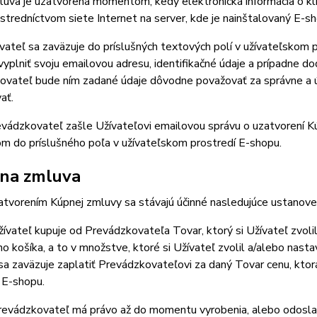
va je uzatvorená momentom, kedy elektronická informácia o klik
stredníctvom siete Internet na server, kde je nainštalovaný E-sh
teľ sa zaväzuje do príslušných textových polí v užívateľskom pr
vyplniť svoju emailovou adresu, identifikačné údaje a prípadne do
vateľ bude ním zadané údaje dôvodne považovať za správne a úp
ať.
ádzkovateľ zašle Užívateľovi emailovou správu o uzatvorení Kú
m do príslušného poľa v užívateľskom prostredí E-shopu.
na zmluva
vorením Kúpnej zmluvy sa stávajú účinné nasledujúce ustanoven
vateľ kupuje od Prevádzkovateľa Tovar, ktorý si Užívateľ zvoli
 košíka, a to v množstve, ktoré si Užívateľ zvolil a/alebo nast
sa zaväzuje zaplatiť Prevádzkovateľovi za daný Tovar cenu, kto
 E-shopu.
vádzkovateľ má právo až do momentu vyrobenia, alebo odoslania