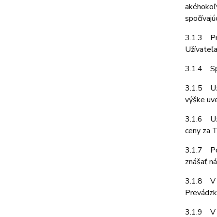
akéhokoľ
spočívajú
3.1.3 Pr
Užívateľa
3.1.4 Sp
3.1.5 Uží
výške uve
3.1.6 Uží
ceny za T
3.1.7 Pok
znášať ná
3.1.8 V 
Prevádzk
3.1.9 V p