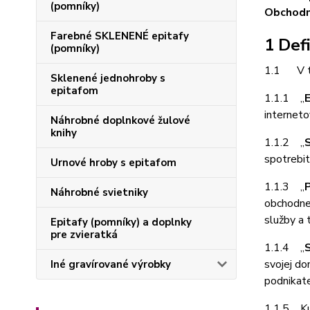
(pomníky)
Obchodný
Farebné SKLENENÉ epitafy
1 Defi
(pomníky)
1.1 V tý
Sklenené jednohroby s
epitafom
1.1.1 „
interneto
Náhrobné doplnkové žulové
knihy
1.1.2 „
spotrebit
Urnové hroby s epitafom
1.1.3 „
P
Náhrobné svietniky
obchodnej
služby a 
Epitafy (pomníky) a doplnky
pre zvieratká
1.1.4 „
svojej do
Iné gravírované výrobky
podnikate
1.1.5 Kup