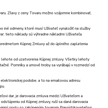
aru. Zľavy z ceny Tovaru možno vzájomne kombinovať,
o iné odmeny, ktoré musí Užívateľ vynaložiť na služby
ar; tieto náklady sú výhradne nákladmi Užívateľa.
e predmetom Kúpnej Zmluvy až do úplného zaplatenia
 lehote od uzatvorenia Kúpnej zmluvy. Všetky lehoty
tačné. Pomníky a urnové hroby sa vyrábajú v rozmedzí od
elektronickej podobe, a to na emailovou adresu
pu.
ovi dar, je darovacia zmluva medzi Užívateľom a
dstúpeniu od Kúpnej zmluvy, ruší sa daná darovacia
povinný spolu so zakúpeným tovarom Prevýdzkovateľovi