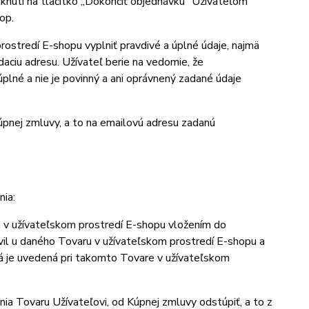
nutí na tlačítko „Dokončiť objednávku“ Užívateľom
op.
ostredí E-shopu vyplniť pravdivé a úplné údaje, najmä
daciu adresu. Užívateľ berie na vedomie, že
lné a nie je povinný a ani oprávnený zadané údaje
pnej zmluvy, a to na emailovú adresu zadanú
ia:
l v užívateľskom prostredí E-shopu vložením do
avil u daného Tovaru v užívateľskom prostredí E-shopu a
rá je uvedená pri takomto Tovare v užívateľskom
 Tovaru Užívateľovi, od Kúpnej zmluvy odstúpiť, a to z