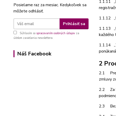
1.1.11 „
Posielame raz za mesiac. Kedykoľvek sa
registrač
môžete odhlásiť.
1.1.12 „
Prihlásiť sa
1.1.13 „
Súhlasím so
spracovaním osobných údajov
za
každého U
účelom zasielania newslettera.
1.1.14 „
ponúkaná, 
Náš Facebook
2 Pro
2.1 Prev
zmluvy zo
2.2 Za b
podmienok
2.3 Bezv