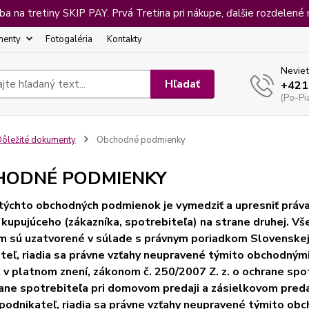
 na tretiny SKIP PAY. Prvá Tretina pri nákupe, ďalšie rozdelené 
menty
Fotogaléria
Kontakty
Neviet
Hľadať
+421
(Po-Pi
ôležité dokumenty
Obchodné podmienky
HODNÉ PODMIENKY
ýchto obchodných podmienok je vymedziť a upresniť práva 
 kupujúceho (zákazníka, spotrebiteľa) na strane druhej. V
m sú uzatvorené v súlade s právnym poriadkom Slovenskej 
teľ, riadia sa právne vzťahy neupravené týmito obchodný
 v platnom znení, zákonom č. 250/2007 Z. z. o ochrane spo
rane spotrebiteľa pri domovom predaji a zásielkovom predaj
podnikateľ, riadia sa právne vzťahy neupravené týmito o