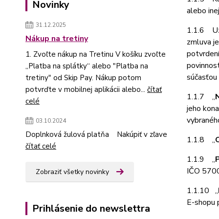
Novinky
alebo ine
31.12.2025
1.1.6 Uz
Nákup na tretiny
zmluva j
potvrden
1. Zvoľte nákup na Tretinu V košíku zvoľte
povinnos
„Platba na splátky“ alebo "Platba na
súčasťou 
tretiny" od Skip Pay. Nákup potom
potvrďte v mobilnej aplikácii alebo...
čítať
1.1.7 „
celé
jeho kona
vybraného
03.10.2024
Doplnková žulová platňa Nakúpiť v zľave
1.1.8 „
čítať celé
1.1.9 „
IČO 570
Zobraziť všetky novinky
1.1.10 „
E-shopu p
Prihlásenie do newslettra