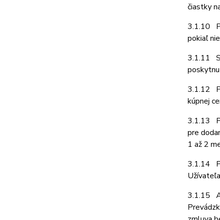
čiastky 
3.1.10 P
pokiaľ ni
3.1.11 Sú
poskytnut
3.1.12 Pr
kúpnej ce
3.1.13 Pr
pre dodan
1 až 2 m
3.1.14 Pr
Užívateľa
3.1.15 A
Prevádzko
zmluva b