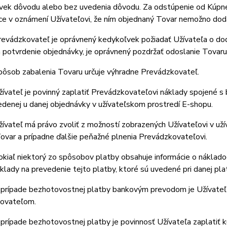
vek dôvodu alebo bez uvedenia dôvodu. Za odstúpenie od Kúpnej
ce v oznámení Užívateľovi, že ním objednaný Tovar nemožno dod
evádzkovateľ je oprávnený kedykoľvek požiadať Užívateľa o dod
 potvrdenie objednávky, je oprávnený pozdržať odoslanie Tovaru
ôsob zabalenia Tovaru určuje výhradne Prevádzkovateľ.
vateľ je povinný zaplatiť Prevádzkovateľovi náklady spojené s 
denej u danej objednávky v užívateľskom prostredí E-shopu.
vateľ má právo zvoliť z možností zobrazených Užívateľovi v už
ovar a prípadne ďalšie peňažné plnenia Prevádzkovateľovi.
iaľ niektorý zo spôsobov platby obsahuje informácie o nákladoc
klady na prevedenie tejto platby, ktoré sú uvedené pri danej pl
prípade bezhotovostnej platby bankovým prevodom je Užívateľ p
ovateľom.
rípade bezhotovostnej platby je povinnosť Užívateľa zaplatiť 