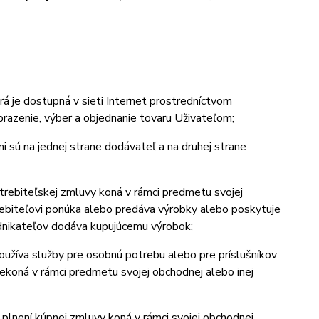
rá je dostupná v sieti Internet prostredníctvom
obrazenie, výber a objednanie tovaru Uživateľom;
i sú na jednej strane dodávateľ a na druhej strane
potrebiteľskej zmluvy koná v rámci predmetu svojej
trebiteľovi ponúka alebo predáva výrobky alebo poskytuje
odnikateľov dodáva kupujúcemu výrobok;
používa služby pre osobnú potrebu alebo pre príslušníkov
 nekoná v rámci predmetu svojej obchodnej alebo inej
a plnení kúpnej zmluvy koná v rámci svojej obchodnej