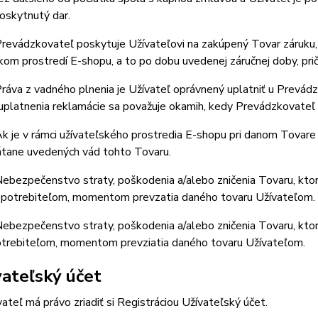
poskytnutý dar.
revádzkovateľ poskytuje Užívateľovi na zakúpený Tovar záruku,
kom prostredí E-shopu, a to po dobu uvedenej záručnej doby, pri
áva z vadného plnenia je Užívateľ oprávnený uplatniť u Prevádz
platnenia reklamácie sa považuje okamih, kedy Prevádzkovateľ 
 je v rámci užívateľského prostredia E-shopu pri danom Tovare 
átane uvedených vád tohto Tovaru.
ebezpečenstvo straty, poškodenia a/alebo zničenia Tovaru, kto
 Spotrebiteľom, momentom prevzatia daného tovaru Užívateľom.
ebezpečenstvo straty, poškodenia a/alebo zničenia Tovaru, kto
potrebiteľom, momentom prevziatia daného tovaru Užívateľom.
vateľský účet
teľ má právo zriadiť si Registráciou Užívateľský účet.