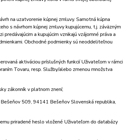
ávrh na uzatvorenie kúpnej zmluvy. Samotná kúpna
ho s návrhom kúpnej zmluvy kupujúcemu, t.j. záväzným
 predávajúcim a kupujúcim vznikajú vzájomné práva a
odmienkami. Obchodné podmienky sú neoddeliteľnou
rovaná aktiváciou príslušných funkcií Uživateľom v rámci
ebraním Tovaru, resp. Služby/alebo zmenou množstva
ky zákonník v platnom znení;
m Bešeňov 509, 94141 Bešeňov Slovenská republika,
 nemu priradené heslo vložené Uživateľom do databázy