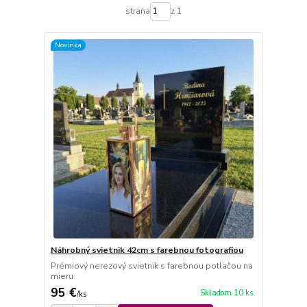
strana
z 1
Novinka
Náhrobný svietnik 42cm s farebnou fotografiou
Prémiový nerezový svietnik s farebnou potlačou na
mieru
95 €
Skladom 10 ks
/
ks