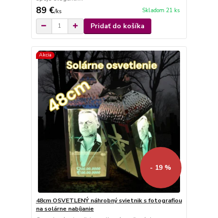
89 €
Skladom 21 ks
/
ks
Pridať do košíka
Akcia
- 19 %
48cm OSVETLENÝ náhrobný svietnik s fotografiou
na solárne nabíjanie