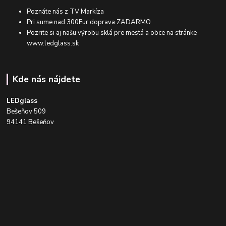
Poznáte nás z TV Markíza
Pri sume nad 300Eur doprava ZADARMO
Pozrite si aj našu výrobu sklá pre mestá a obce na stránke
www.ledglass.sk
Kde nás nájdete
LEDglass
Bešeňov 509
94141 Bešeňov