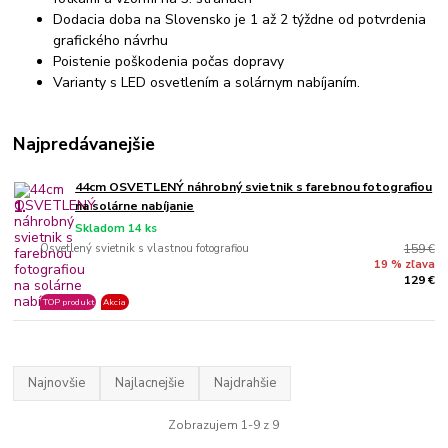
Dodacia doba na Slovensko je 1 až 2 týždne od potvrdenia
grafického návrhu
Poistenie poškodenia počas dopravy
Varianty s LED osvetlením a solárnym nabíjaním.
Najpredávanejšie
44cm OSVETLENÝ náhrobný svietnik s farebnou fotografiou
1.
na solárne nabíjanie
Skladom 14 ks
Osvetlený svietnik s vlastnou fotografiou
159 €
19 % zľava
129 €
TOP produkt
Akcia
Najnovšie
Najlacnejšie
Najdrahšie
Zobrazujem 1-9 z 9