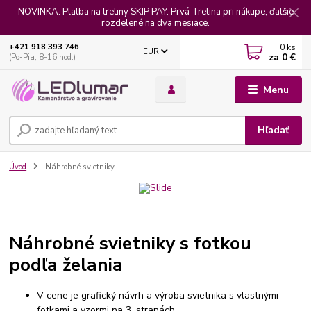
NOVINKA: Platba na tretiny SKIP PAY. Prvá Tretina pri nákupe, ďalšie
rozdelené na dva mesiace.
0
ks
+421 918 393 746
EUR
za
0 €
(Po-Pia, 8-16 hod.)
Menu
Hľadať
Úvod
Náhrobné svietniky
Náhrobné svietniky s fotkou
podľa želania
V cene je grafický návrh a výroba svietnika s vlastnými
fotkami a vzormi na 3. stranách