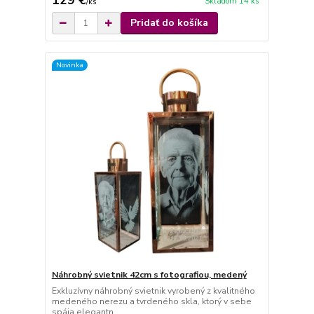
129 €
Skladom 14 ks
/
ks
Pridať do košíka
Novinka
Náhrobný svietnik 42cm s fotografiou, medený
Exkluzívny náhrobný svietnik vyrobený z kvalitného
medeného nerezu a tvrdeného skla, ktorý v sebe
spája elegantn...