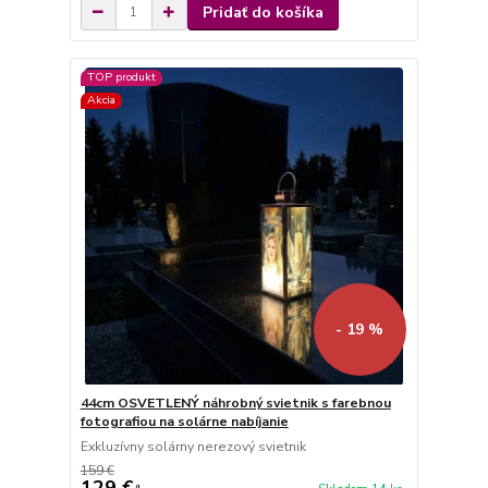
Pridať do košíka
TOP produkt
Akcia
- 19 %
44cm OSVETLENÝ náhrobný svietnik s farebnou
fotografiou na solárne nabíjanie
Exkluzívny solárny nerezový svietnik
159 €