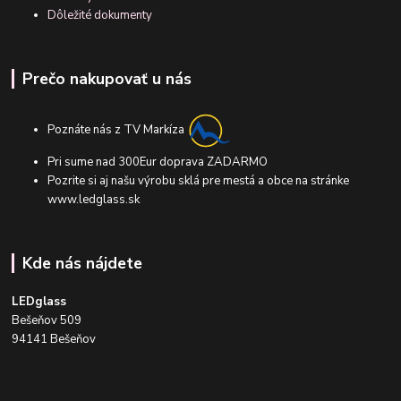
Dôležité dokumenty
Prečo nakupovať u nás
Poznáte nás z TV Markíza
Pri sume nad 300Eur doprava ZADARMO
Pozrite si aj našu výrobu sklá pre mestá a obce na stránke
www.ledglass.sk
Kde nás nájdete
LEDglass
Bešeňov 509
94141 Bešeňov