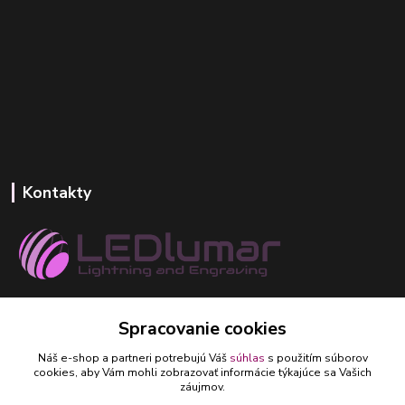
Kontakty
+421 918 393 746
Spracovanie cookies
(Po-Pia, 8-16 hod.)
Náš e-shop a partneri potrebujú Váš
súhlas
s použitím súborov
ledlumar@ledlumar.sk
cookies, aby Vám mohli zobrazovať informácie týkajúce sa Vašich
záujmov.