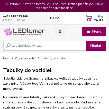
NOVINKA: Platba na tretiny SKIP PAY. Prvá Tretina pri nákupe, ďalšie
rozdelené na dva mesiace.
0
ks
+421 918 393 746
EUR
za
0 €
(Po-Pia, 8-16 hod.)
Menu
Hľadať
Úvod
Čo vieme vyrobiť
Tabuľky do vozidiel
Tabuľky do vozidiel
Tabuľky LED vyrábame na zákazku. Veľkosť tabuľky závisí od
zákazníka. Všetky typy Vám radi pošleme do správy aby ste si
mohli vybrať.
Na zadnú stranu tabuľky zákazníkovi vyrobíme drevenú platňu v
imitácii dreva s dôvodu oslňovania kabíny vozidla. Zadná stena
slúži na pekné rozpoznanie grafiky aj pri zhasnutej tabuľke.