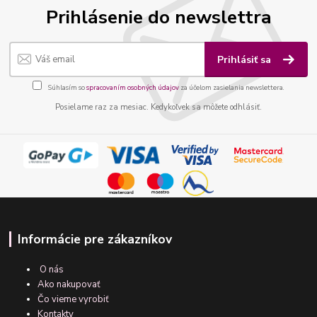
Prihlásenie do newslettra
Prihlásiť sa
Súhlasím so
spracovaním osobných údajov
za účelom zasielania newslettera.
Posielame raz za mesiac. Kedykoľvek sa môžete odhlásiť.
Informácie pre zákazníkov
O nás
Ako nakupovať
Čo vieme vyrobiť
Kontakty