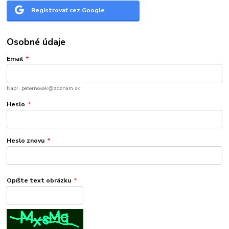
Registrovať cez Google
Osobné údaje
Email
*
Napr. peternovak@zoznam.sk
Heslo
*
Heslo znovu
*
Opíšte text obrázku
*