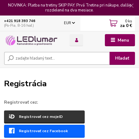
NOVINKA: Platba na tretiny SKIP PAY. Prvá Tretina pri nákupe, ďalšie
rozdelené na dva mesiace.
0
ks
+421 918 393 746
EUR
za
0 €
(Po-Pia, 8-16 hod.)
Menu
Hľadať
Registrácia
Registrovať cez:
Registrovať cez mojeID
Registrovať cez Facebook