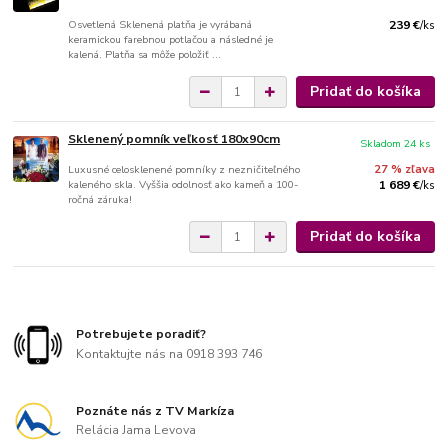
Osvetlená Sklenená platňa je vyrábaná
239 €
/
ks
keramickou farebnou potlačou a následné je
kalená. Platňa sa môže položiť ...
Pridať do košíka
Sklenený pomník veľkosť 180x90cm
Skladom 24 ks
Luxusné celosklenené pomníky z nezničiteľného
27 % zľava
kaleného skla. Vyššia odolnosť ako kameň a 100-
1 689 €
/
ks
ročná záruka!
Pridať do košíka
Potrebujete poradiť?
Kontaktujte nás na 0918 393 746
Poznáte nás z TV Markíza
Relácia Jama Levova