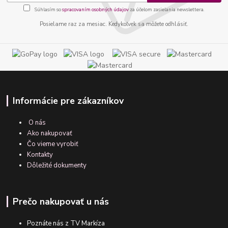
Súhlasím so
spracovaním osobných údajov
za účelom zasielania newslettera.
Posielame raz za mesiac. Kedykoľvek sa môžete odhlásiť.
Informácie pre zákazníkov
O nás
Ako nakupovať
Čo vieme vyrobiť
Kontakty
Dôležité dokumenty
Prečo nakupovať u nás
Poznáte nás z TV Markíza