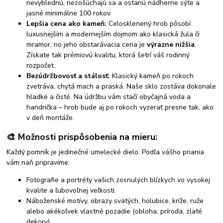
nevyblednú, nezošúchajú sa a ostanú nádherne sýte a
jasné minimálne 100 rokov.
Lepšia cena ako kameň:
Celosklenený hrob pôsobí
luxusnejším a modernejším dojmom ako klasická žula či
mramor, no jeho obstarávacia cena je
výrazne nižšia
.
Získate tak prémiovú kvalitu, ktorá šetrí váš rodinný
rozpočet.
Bezúdržbovosť a stálosť:
Klasický kameň po rokoch
zvetráva, chytá mach a praská. Naše sklo zostáva dokonale
hladké a čisté. Na údržbu vám stačí obyčajná voda a
handrička – hrob bude aj po rokoch vyzerať presne tak, ako
v deň montáže.
🎨 Možnosti prispôsobenia na mieru:
Každý pomník je jedinečné umelecké dielo. Podľa vášho priania
vám naň pripravíme:
Fotografie a portréty vašich zosnulých blízkych vo vysokej
kvalite a ľubovoľnej veľkosti.
Náboženské motívy, obrazy svätých, holubice, kríže, ruže
alebo akékoľvek vlastné pozadie (obloha, príroda, zlaté
dekory).