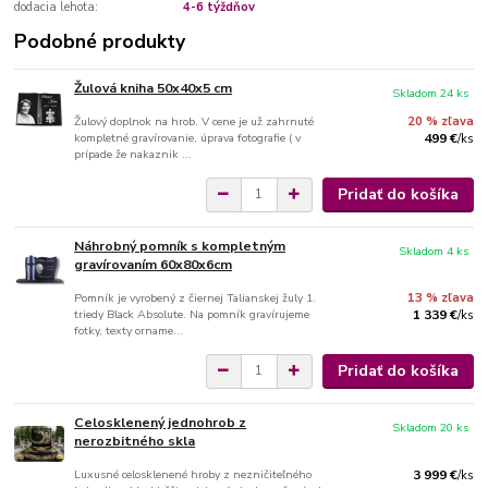
dodacia lehota:
4-6 týždňov
Podobné produkty
Žulová kniha 50x40x5 cm
Skladom 24 ks
Žulový doplnok na hrob. V cene je už zahrnuté
20 % zľava
kompletné gravírovanie, úprava fotografie ( v
499 €
/
ks
prípade že nakaznik ...
Pridať do košíka
Náhrobný pomník s kompletným
Skladom 4 ks
gravírovaním 60x80x6cm
Pomník je vyrobený z čiernej Talianskej žuly 1.
13 % zľava
triedy Black Absolute. Na pomník gravírujeme
1 339 €
/
ks
fotky, texty orname...
Pridať do košíka
Celosklenený jednohrob z
Skladom 20 ks
nerozbitného skla
Luxusné celosklenené hroby z nezničiteľného
3 999 €
/
ks