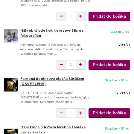
kaleného skla. Vyššia odolnosť ako kameň, záruka
100 rokov na grafik...
Pridať do košíka
Náhrobný svietnik Nerezový 38cm s
Skladom 7 ks
fotografiou
Náhrobný svietnik je vyrábaný a určený do
79 €
/
ks
exteriéru. Veľkosť svietnika je 38cm od spodu
svietnika po úplný vrch ...
Pridať do košíka
Farebná doplnková platňa 30x30cm
Skladom > 50 ks
(OSVETLENÁ)
SKLENÉ FAREBNÉ doplnkové platne
259 €
/
ks
OSVETLENÉ sa vyrábajú modernou technológiou
kalením skla. Keramická potlač spolu...
Pridať do košíka
Osvetlená 30x25cm farebná tabuľka
Skladom > 50 ks
pre zvieratko