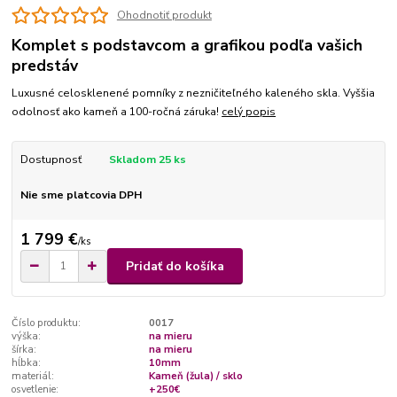
Ohodnotiť produkt
Komplet s podstavcom a grafikou podľa vašich
predstáv
Luxusné celosklenené pomníky z nezničiteľného kaleného skla. Vyššia
odolnosť ako kameň a 100-ročná záruka!
celý popis
Dostupnosť
Skladom 25 ks
Nie sme platcovia DPH
1 799 €
/
ks
Pridať do košíka
Číslo produktu:
0017
výška:
na mieru
šírka:
na mieru
hĺbka:
10mm
materiál:
Kameň (žula) / sklo
osvetlenie:
+250€