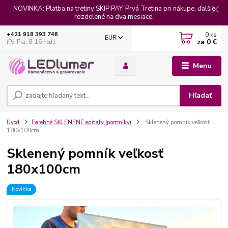
NOVINKA: Platba na tretiny SKIP PAY. Prvá Tretina pri nákupe, ďalšie
rozdelené na dva mesiace.
0
ks
+421 918 393 746
EUR
za
0 €
(Po-Pia, 8-16 hod.)
Menu
Hľadať
Úvod
Farebné SKLENENÉ epitafy (pomníky)
Sklenený pomník veľkosť
180x100cm
Sklenený pomník veľkosť
180x100cm
Novinka