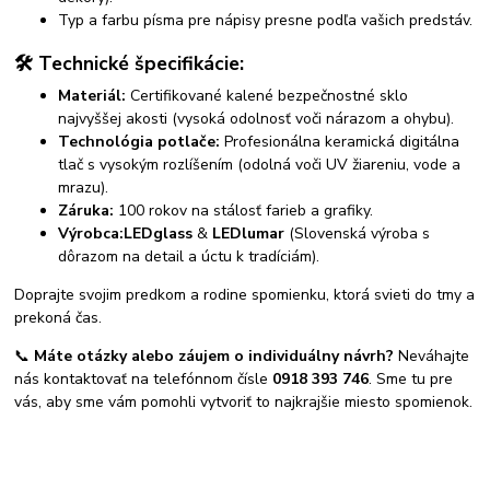
Typ a farbu písma pre nápisy presne podľa vašich predstáv.
🛠️ Technické špecifikácie:
Materiál:
Certifikované kalené bezpečnostné sklo
najvyššej akosti (vysoká odolnosť voči nárazom a ohybu).
Technológia potlače:
Profesionálna keramická digitálna
tlač s vysokým rozlíšením (odolná voči UV žiareniu, vode a
mrazu).
Záruka:
100 rokov na stálosť farieb a grafiky.
Výrobca:
LEDglass
&
LEDlumar
(Slovenská výroba s
dôrazom na detail a úctu k tradíciám).
Doprajte svojim predkom a rodine spomienku, ktorá svieti do tmy a
prekoná čas.
📞
Máte otázky alebo záujem o individuálny návrh?
Neváhajte
nás kontaktovať na telefónnom čísle
0918 393 746
. Sme tu pre
vás, aby sme vám pomohli vytvoriť to najkrajšie miesto spomienok.