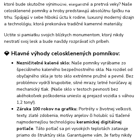
ktoré bude skutočne výnimočné, elegantné a pretrvá veky? Naše
celosklenené pomníky a hroby predstavujú absolútnu špičku na
trhu. Spájajú v sebe hlbokú úctu k rodine, luxusný moderný dizajn
a technológiu, ktorá prekonáva tradičné kamenné materiály.
Uctite si pamiatku svojich blízkych monumentom, ktorý nikdy
nestratí svoj lesk a bude navždy rozprávať ich príbeh.
💎 Hlavné výhody celosklenených pomníkov:
Nezničiteľné kalené sklo:
Naše pomníky vyrábame zo
špeciálneho kaleného bezpečnostného skla. Na rozdiel od
obyčajného skla je toto sklo extrémne pružné a pevné. Bez
problémov vydrží krupobitie, silné mrazy, letné horúčavy aj
mechanický tlak. (Naše sklo v testoch pevnosti bez
akéhokoľvek poškodenia unieslo aj prejazd vozidla s váhou
1,2 tony!).
Záruka 100 rokov na grafiku:
Portréty v životnej veľkosti,
texty, zlaté zdobenia, motívy anjelov či holubíc sú tlačené
najmodernejšou technológiou
keramickej digitálnej
potlače
. Táto potlač sa pri vysokých teplotách zatavuje
priamo do štruktúry skla. Garantujeme vám, že farby nikdy