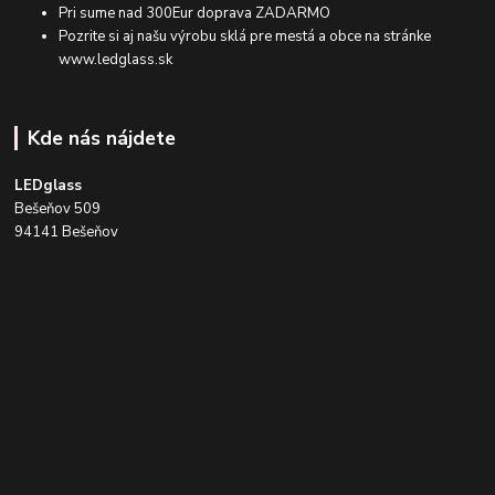
Pri sume nad 300Eur doprava ZADARMO
Pozrite si aj našu výrobu sklá pre mestá a obce na stránke
www.ledglass.sk
Kde nás nájdete
LEDglass
Bešeňov 509
94141 Bešeňov