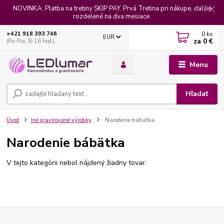
NOVINKA: Platba na tretiny SKIP PAY. Prvá Tretina pri nákupe, ďalšie
rozdelené na dva mesiace.
0
ks
+421 918 393 746
EUR
za
0 €
(Po-Pia, 8-16 hod.)
Menu
Hľadať
Úvod
Iné gravírované výrobky
Narodenie bábätka
Narodenie bábätka
V tejto kategórii nebol nájdený žiadny tovar.