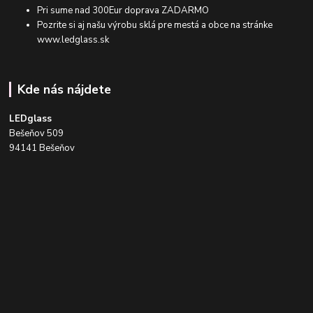
Pri sume nad 300Eur doprava ZADARMO
Pozrite si aj našu výrobu sklá pre mestá a obce na stránke
www.ledglass.sk
Kde nás nájdete
LEDglass
Bešeňov 509
94141 Bešeňov