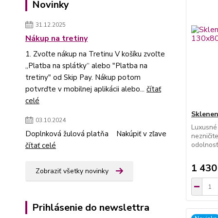
Novinky
31.12.2025
Nákup na tretiny
1. Zvoľte nákup na Tretinu V košíku zvoľte
„Platba na splátky“ alebo "Platba na
tretiny" od Skip Pay. Nákup potom
potvrďte v mobilnej aplikácii alebo...
čítať
celé
Sklenen
03.10.2024
Luxusné
Doplnková žulová platňa Nakúpiť v zľave
nezničit
odolnosť
čítať celé
1 430
Zobraziť všetky novinky
Prihlásenie do newslettra