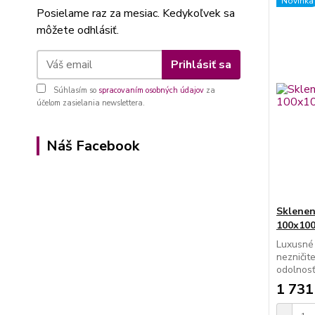
Novinka
Posielame raz za mesiac. Kedykoľvek sa
môžete odhlásiť.
Prihlásiť sa
Súhlasím so
spracovaním osobných údajov
za
účelom zasielania newslettera.
Náš Facebook
Sklenen
100x10
Luxusné
nezničit
odolnosť
1 731