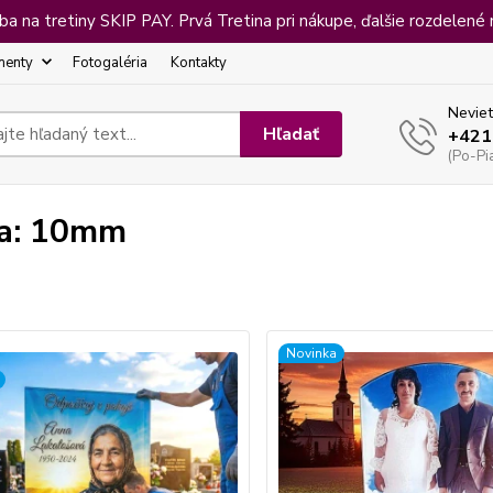
 na tretiny SKIP PAY. Prvá Tretina pri nákupe, ďalšie rozdelené 
menty
Fotogaléria
Kontakty
Neviet
Hľadať
+421
(Po-Pi
a: 10mm
Novinka