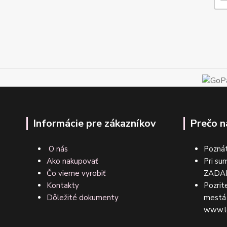
Informácie pre zákazníkov
Prečo n
O nás
Poznát
Ako nakupovať
Pri su
Čo vieme vyrobiť
ZA
Kontakty
Pozrite
Dôležité dokumenty
mestá 
www.l