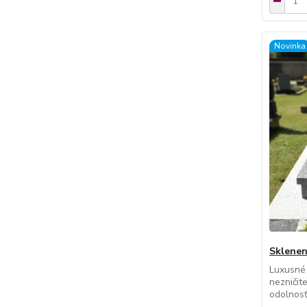
Novinka
Sklenen
Luxusné
nezničit
odolnosť