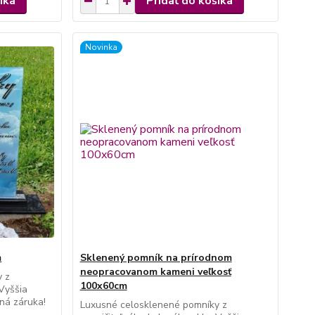
íka
Pridať do košíka
Novinka
m
Sklenený pomník na prírodnom
neopracovanom kameni veľkosť
y z
100x60cm
 Vyššia
ná záruka!
Luxusné celosklenené pomníky z