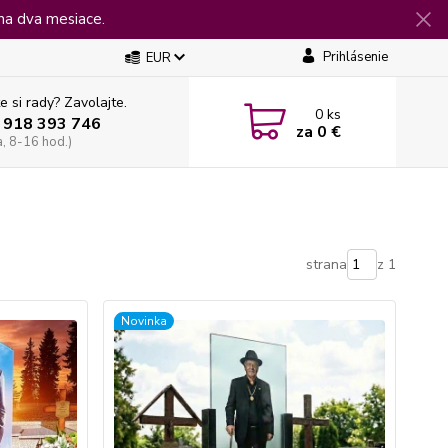
na dva mesiace.
Prihlásenie
EUR
e si rady? Zavolajte.
0
ks
 918 393 746
za
0 €
a, 8-16 hod.)
strana
z 1
Novinka