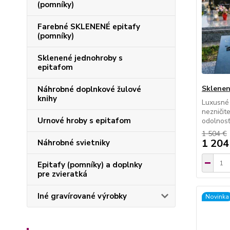
(pomníky)
Farebné SKLENENÉ epitafy
(pomníky)
Sklenené jednohroby s
epitafom
Sklenen
Náhrobné doplnkové žulové
knihy
Luxusné
nezničit
Urnové hroby s epitafom
odolnosť
1 504 €
1 204
Náhrobné svietniky
Epitafy (pomníky) a doplnky
pre zvieratká
Iné gravírované výrobky
Novinka