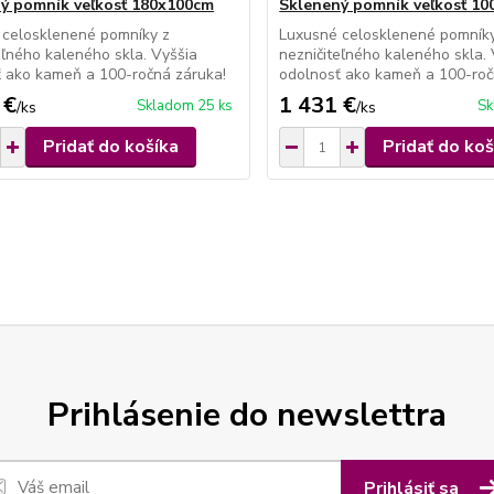
ý pomník veľkosť 180x100cm
Sklenený pomník veľkosť 1
 celosklenené pomníky z
Luxusné celosklenené pomník
eľného kaleného skla. Vyššia
nezničiteľného kaleného skla.
 ako kameň a 100-ročná záruka!
odolnosť ako kameň a 100-roč
 €
1 431 €
Skladom 25 ks
Sk
/
ks
/
ks
Pridať do košíka
Pridať do koš
Prihlásenie do newslettra
Prihlásiť sa