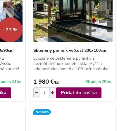
- 27 %
80x90cm
Sklenený pomník veľkosť 200x100cm
y z
Luxusné celosklenené pomníky z
 Vyššia
nezničiteľného kaleného skla. Vyššia
ná záruka!
odolnosť ako kameň a 100-ročná záruka!
1 980 €
ladom 24 ks
Skladom 25 ks
/
ks
íka
Pridať do košíka
Novinka