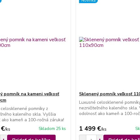
Novinka
ý pomník na kameni veľkosť
Sklenený pomník veľkosť 1
0cm
Luxusné celosklenené pomník
nezničiteľného kaleného skla.
 celosklenené pomníky z
odolnosť ako kameň a 100-roč
eľného kaleného skla. Vyššia
 ako kameň a 100-ročná záruka!
 €
1 499 €
Skladom 25 ks
Sk
/
ks
/
ks