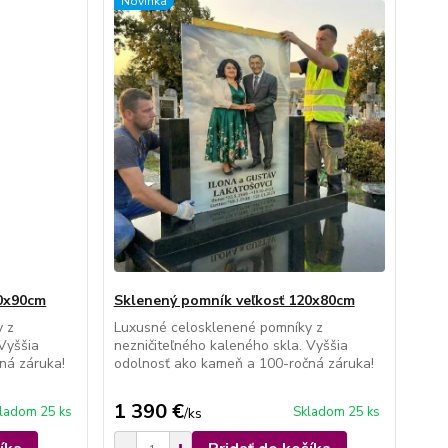
Novinka
10x90cm
Sklenený pomník veľkosť 120x80cm
y z
Luxusné celosklenené pomníky z
 Vyššia
nezničiteľného kaleného skla. Vyššia
ná záruka!
odolnosť ako kameň a 100-ročná záruka!
1 390 €
ladom 25 ks
Skladom 25 ks
/
ks