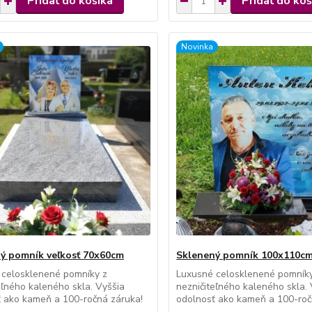
Pridať do košíka
Pridať do koš
Novinka
ý pomník veľkosť 70x60cm
Sklenený pomník 100x110c
 celosklenené pomníky z
Luxusné celosklenené pomník
eľného kaleného skla. Vyššia
nezničiteľného kaleného skla.
 ako kameň a 100-ročná záruka!
odolnosť ako kameň a 100-roč