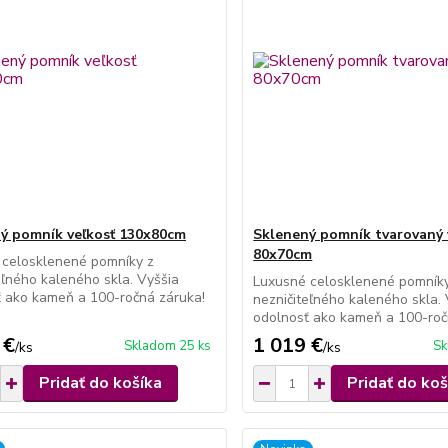
ý pomník veľkosť 130x80cm
Sklenený pomník tvarovaný 
80x70cm
 celosklenené pomníky z
eľného kaleného skla. Vyššia
Luxusné celosklenené pomník
 ako kameň a 100-ročná záruka!
nezničiteľného kaleného skla.
odolnosť ako kameň a 100-roč
 €
1 019 €
Skladom 25 ks
Sk
/
ks
/
ks
Pridať do košíka
Pridať do koš