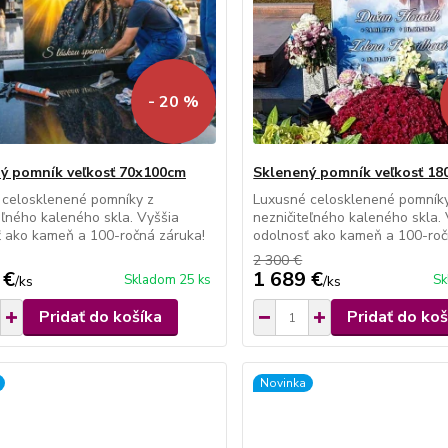
- 20 %
ý pomník veľkosť 70x100cm
Sklenený pomník veľkosť 1
 celosklenené pomníky z
Luxusné celosklenené pomník
eľného kaleného skla. Vyššia
nezničiteľného kaleného skla.
 ako kameň a 100-ročná záruka!
odolnosť ako kameň a 100-roč
2 300 €
 €
1 689 €
Skladom 25 ks
Sk
/
ks
/
ks
Pridať do košíka
Pridať do koš
Novinka