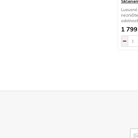
Sklenen
Luxusné
nezničit
odolnosť
1 799