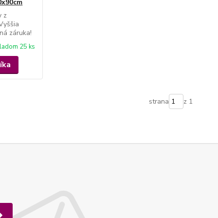
00x90cm
y z
 Vyššia
ná záruka!
ladom 25 ks
íka
strana
z 1