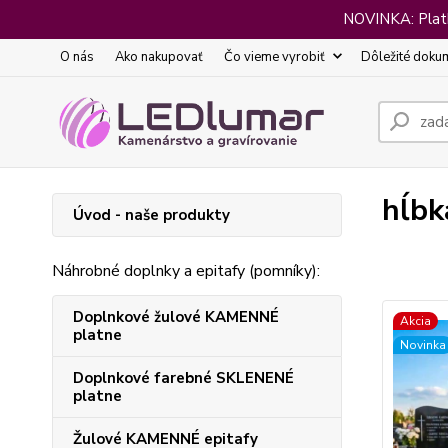
NOVINKA: Platba
O nás
Ako nakupovať
Čo vieme vyrobiť
Dôležité doku
hĺbk
Úvod - naše produkty
Náhrobné doplnky a epitafy (pomníky):
Doplnkové žulové KAMENNÉ
Akcia
platne
Novinka
Doplnkové farebné SKLENENÉ
platne
Žulové KAMENNÉ epitafy