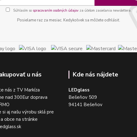
Súhlasím so
spracovaním osobných údajov
za účelom zasielania newslettera.
Posielame raz za mesiac. Kedykoľvek sa môžete odhlásiť.
akupovať u nás
Kde nás nájdete
e nás z TV Markíza
LEDglass
me nad 300Eur doprava
Bešeňov 509
DARMO
94141 Bešeňov
 si aj našu výrobu sklá pre
a obce na stránke
edglass.sk