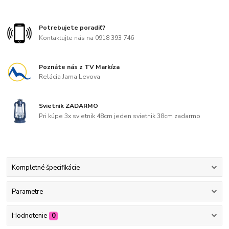
Potrebujete poradiť?
Kontaktujte nás na 0918 393 746
Poznáte nás z TV Markíza
Relácia Jama Levova
Svietnik ZADARMO
Pri kúpe 3x svietnik 48cm jeden svietnik 38cm zadarmo
Kompletné špecifikácie
Parametre
Hodnotenie
0