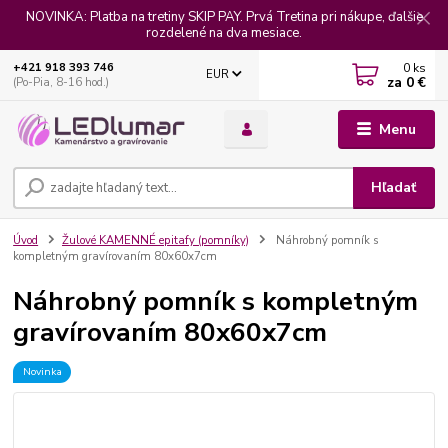
NOVINKA: Platba na tretiny SKIP PAY. Prvá Tretina pri nákupe, ďalšie
rozdelené na dva mesiace.
0
ks
+421 918 393 746
EUR
za
0 €
(Po-Pia, 8-16 hod.)
Menu
Hľadať
Úvod
Žulové KAMENNÉ epitafy (pomníky)
Náhrobný pomník s
kompletným gravírovaním 80x60x7cm
Náhrobný pomník s kompletným
gravírovaním 80x60x7cm
Novinka