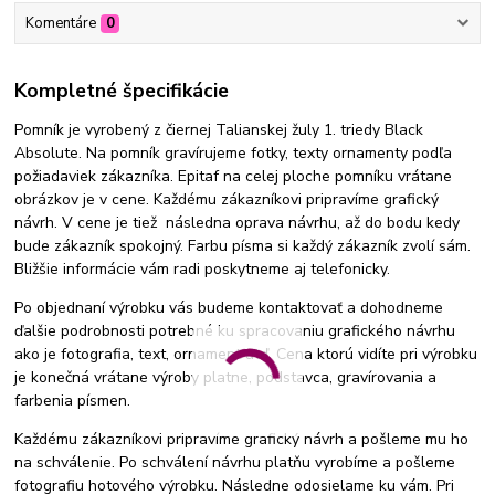
Komentáre
0
Kompletné špecifikácie
Pomník je vyrobený z čiernej Talianskej žuly 1. triedy Black
Absolute. Na pomník gravírujeme fotky, texty ornamenty podľa
požiadaviek zákazníka. Epitaf na celej ploche pomníku vrátane
obrázkov je v cene. Každému zákazníkovi pripravíme grafický
návrh. V cene je tiež následna oprava návrhu, až do bodu kedy
bude zákazník spokojný. Farbu písma si každý zákazník zvolí sám.
Bližšie informácie vám radi poskytneme aj telefonicky.
Po objednaní výrobku vás budeme kontaktovať a dohodneme
ďalšie podrobnosti potrebné ku spracovaniu grafického návrhu
ako je fotografia, text, ornament atď. Cena ktorú vidíte pri výrobku
je konečná vrátane výroby platne, podstavca, gravírovania a
farbenia písmen.
Každému zákazníkovi pripravíme grafický návrh a pošleme mu ho
na schválenie. Po schválení návrhu platňu vyrobíme a pošleme
fotografiu hotového výrobku. Následne odosielame ku vám. Pri