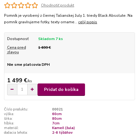
Ohodnotiť produkt
Pomník je vyrobený z čiernej Talianskej žuly 1. triedy Black Absolute. Na
pomník gravírujeme fotky, texty orname...
celý popis
Dostupnosť
Skladom 7 ks
Cena pred
1 699 €
zľavou
Nie sme platcovia DPH
1 499 €
/
ks
Pridať do košíka
Číslo produktu:
00021
výška:
60cm
šírka:
80cm
hĺbka:
7cm
materiál:
Kameň (žula)
dodacia lehota:
2-6 týždňov