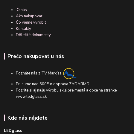
O nás
Ako nakupovať
Čo vieme vyrobiť
Kontakty
Dôležité dokumenty
Prečo nakupovať u nás
Poznáte nás z TV Markíza
Pri sume nad 300Eur doprava ZADARMO
Pozrite si aj našu výrobu sklá pre mestá a obce na stránke
www.ledglass.sk
Kde nás nájdete
LEDglass