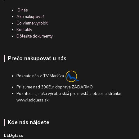
O nás
Ako nakupovať
Čo vieme vyrobiť
Kontakty
Dôležité dokumenty
Prečo nakupovať u nás
Poznáte nás z TV Markíza
Pri sume nad 300Eur doprava ZADARMO
Pozrite si aj našu výrobu sklá pre mestá a obce na stránke
www.ledglass.sk
Kde nás nájdete
LEDglass