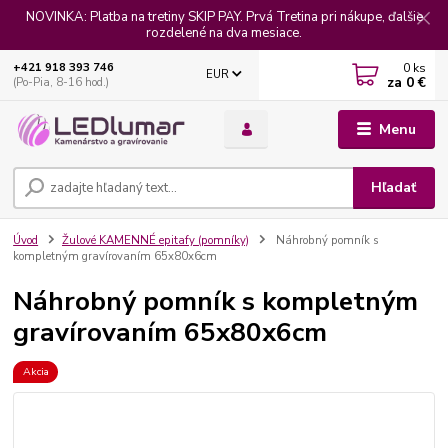
NOVINKA: Platba na tretiny SKIP PAY. Prvá Tretina pri nákupe, ďalšie
rozdelené na dva mesiace.
0
ks
+421 918 393 746
EUR
za
0 €
(Po-Pia, 8-16 hod.)
Menu
Hľadať
Úvod
Žulové KAMENNÉ epitafy (pomníky)
Náhrobný pomník s
kompletným gravírovaním 65x80x6cm
Náhrobný pomník s kompletným
gravírovaním 65x80x6cm
Akcia