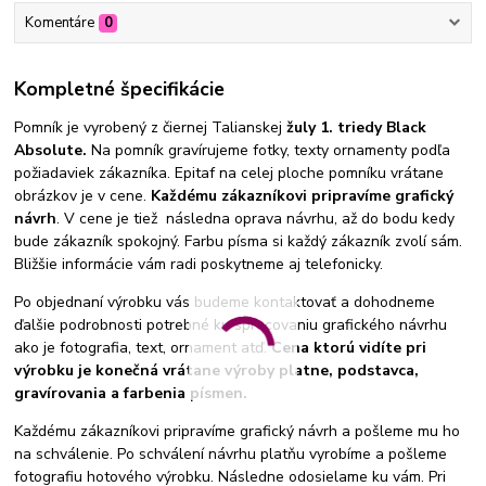
Komentáre
0
Kompletné špecifikácie
Pomník je vyrobený z čiernej Talianskej
žuly 1. triedy Black
Absolute.
Na pomník gravírujeme fotky, texty ornamenty podľa
požiadaviek zákazníka. Epitaf na celej ploche pomníku vrátane
obrázkov je v cene.
Každému zákazníkovi pripravíme grafický
návrh
. V cene je tiež následna oprava návrhu, až do bodu kedy
bude zákazník spokojný. Farbu písma si každý zákazník zvolí sám.
Bližšie informácie vám radi poskytneme aj telefonicky.
Po objednaní výrobku vás budeme kontaktovať a dohodneme
ďalšie podrobnosti potrebné ku spracovaniu grafického návrhu
ako je fotografia, text, ornament atď.
Cena ktorú vidíte pri
výrobku je konečná vrátane výroby platne, podstavca,
gravírovania a farbenia písmen.
Každému zákazníkovi pripravíme grafický návrh a pošleme mu ho
na schválenie. Po schválení návrhu platňu vyrobíme a pošleme
fotografiu hotového výrobku. Následne odosielame ku vám. Pri