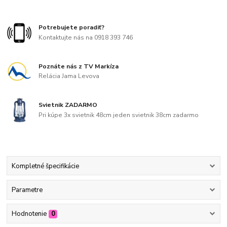
Potrebujete poradiť?
Kontaktujte nás na 0918 393 746
Poznáte nás z TV Markíza
Relácia Jama Levova
Svietnik ZADARMO
Pri kúpe 3x svietnik 48cm jeden svietnik 38cm zadarmo
Kompletné špecifikácie
Parametre
Hodnotenie
0