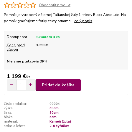
Ohodnotiť produkt
Pomník je vyrobený z čiernej Talianskej žuly 1. triedy Black Absolute. Na
pomník gravírujeme fotky, texty orname...
celý popis
Dostupnosť
Skladom 4 ks
Cena pred
1 399 €
zľavou
Nie sme platcovia DPH
1 199 €
/
ks
Pridať do košíka
Číslo produktu:
00004
výška:
65cm
šírka:
80cm
hĺbka:
6cm
materiál:
Kameň (žula)
dodacia lehota:
2-6 týždňov