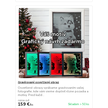
Gravírovaný osvetlený obraz
Osvetlené obrazy vyrábame gravírovaním vašej
fotografie, kde vám vieme doplniť rôzne pozadia a
motívy. Pred každ...
cena od
159 €
Skladom > 50 ks
/
ks