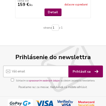
cena od
159 €
dočasne vypredané
/
ks
Detail
strana
z 1
Prihlásenie do newslettra
Prihlásiť sa
Súhlasím so
spracovaním osobných údajov
za účelom zasielania newslettera.
Posielame raz za mesiac. Kedykoľvek sa môžete odhlásiť.