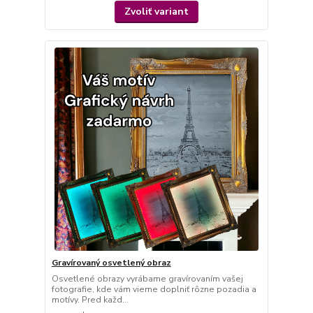
Zvoliť variant
Gravírovaný osvetlený obraz
Osvetlené obrazy vyrábame gravírovaním vašej
fotografie, kde vám vieme doplniť rôzne pozadia a
motívy. Pred každ...