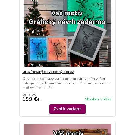
Gravírovaný osvetlený obraz
Osvetlené obrazy vyrábame gravírovaním vašej
fotografie, kde vám vieme doplniť rôzne pozadia a
motívy. Pred každ...
cena od
159 €
Skladom > 50 ks
/
ks
Zvoliť variant