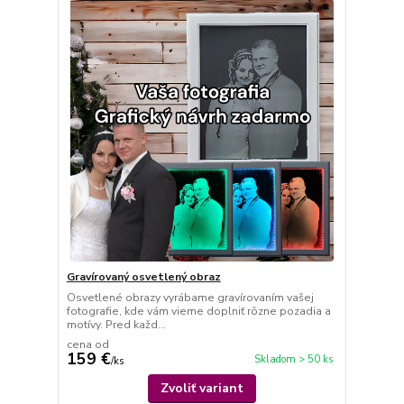
Gravírovaný osvetlený obraz
Osvetlené obrazy vyrábame gravírovaním vašej
fotografie, kde vám vieme doplniť rôzne pozadia a
motívy. Pred každ...
cena od
159 €
Skladom > 50 ks
/
ks
Zvoliť variant