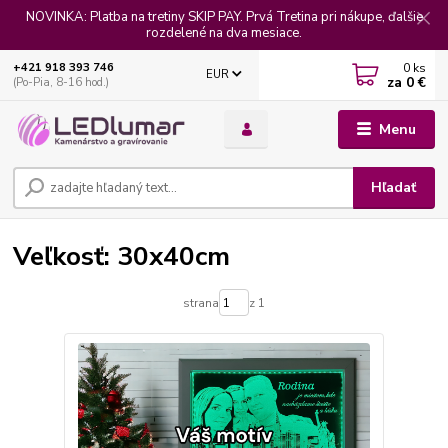
NOVINKA: Platba na tretiny SKIP PAY. Prvá Tretina pri nákupe, ďalšie
rozdelené na dva mesiace.
0
ks
+421 918 393 746
EUR
za
0 €
(Po-Pia, 8-16 hod.)
Menu
Hľadať
Veľkosť: 30x40cm
strana
z 1