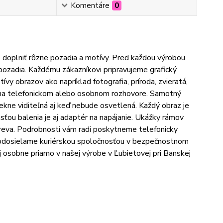
Komentáre
0
 doplniť rôzne pozadia a motívy. Pred každou výrobou
pozadia. Každému zákazníkovi pripravujeme grafický
vy obrazov ako napríklad fotografia, príroda, zvieratá,
í na telefonickom alebo osobnom rozhovore. Samotný
pekne viditeľná aj keď nebude osvetlená. Každý obraz je
ou balenia je aj adaptér na napájanie. Ukážky rámov
reva. Podrobnosti vám radi poskytneme telefonicky
y odosielame kuriérskou spoločnosťou v bezpečnostnom
aj osobne priamo v našej výrobe v Ľubietovej pri Banskej