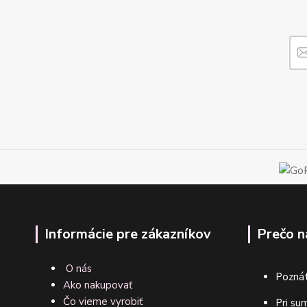
Informácie pre zákazníkov
Prečo n
O nás
Poznát
Ako nakupovať
Čo vieme vyrobiť
Pri su