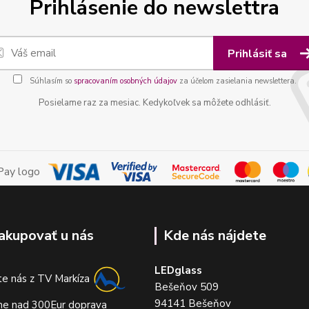
Prihlásenie do newslettra
Prihlásiť sa
Súhlasím so
spracovaním osobných údajov
za účelom zasielania newslettera.
Posielame raz za mesiac. Kedykoľvek sa môžete odhlásiť.
akupovať u nás
Kde nás nájdete
LEDglass
e nás z TV Markíza
Bešeňov 509
94141 Bešeňov
me nad 300Eur doprava