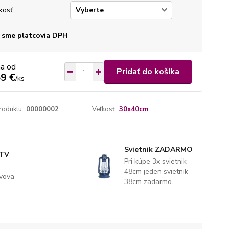
kosť
 sme platcovia DPH
na od
Pridať do košíka
9 €
/
ks
roduktu:
00000002
Veľkosť:
30x40cm
Svietnik ZADARMO
 TV
Pri kúpe 3x svietnik
48cm jeden svietnik
evova
38cm zadarmo