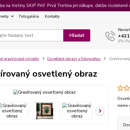
 na tretiny SKIP PAY. Prvá Tretina pri nákupe, ďalšie rozdelené 
menty
Fotogaléria
Kontakty
Neviet
Hľadať
+421
(Po-Pi
né gravírované výrobky
Osvetlené obrazy s fotografiou
Gravírovaný
írovaný osvetlený obraz
Osvetl
vieme 
Dos