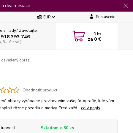
na dva mesiace.
Prihlásenie
EUR
e si rady? Zavolajte.
0
ks
 918 393 746
za
0 €
a, 8-16 hod.)
 osvetlený obraz
Ohodnotiť produkt
ené obrazy vyrábame gravírovaním vašej fotografie, kde vám
doplniť rôzne pozadia a motívy. Pred každ...
celý popis
tupnosť
Skladom > 50 ks