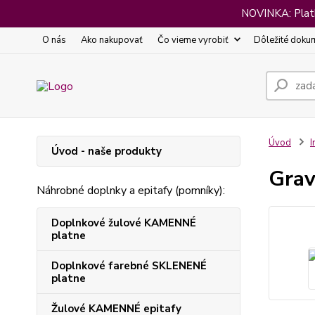
NOVINKA: Platba
O nás
Ako nakupovať
Čo vieme vyrobiť
Dôležité doku
Úvod
I
Úvod - naše produkty
Grav
Náhrobné doplnky a epitafy (pomníky):
Doplnkové žulové KAMENNÉ
platne
Doplnkové farebné SKLENENÉ
platne
Žulové KAMENNÉ epitafy