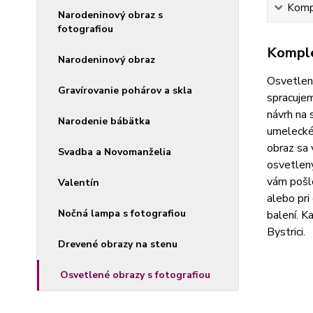
Kompl
Narodeninový obraz s
fotografiou
Komple
Narodeninový obraz
Osvetlené
Gravírovanie pohárov a skla
spracujem
návrh na 
Narodenie bábätka
umelecké
obraz sa 
Svadba a Novomanželia
osvetlený
vám pošle
Valentín
alebo pri
Nočná lampa s fotografiou
balení. K
Bystrici.
Drevené obrazy na stenu
Osvetlené obrazy s fotografiou