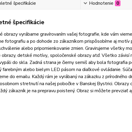
etné špecifikácie
Hodnotenie
0
tné špecifikácie
 obrazy vyrábame gravírovaním vašej fotografie, kde vám vieme
e fotografiu a po dohode zo zákazníkom prispôsobíme aj motív 
schválenie alebo pripomienkovanie zmien. Gravirujeme všetky motí
 obrazy, detské motívy,, spoločenské obrazy atď. Všetko závis
vypáli do skla. Zadná strana je čierny semiš aby bola fotografia 
 farebným alebo bielym LED pásom na diaľkové ovládanie. Súčasť
me do emailu. Každý rám je vyrábaný na zákazku z prírodného d
 osobnom stretnutí na našej pobočke v Banskej Bystrici. Obraz
aždý zákazník je na prepravu poistený. Obraz si môžete prevziať 