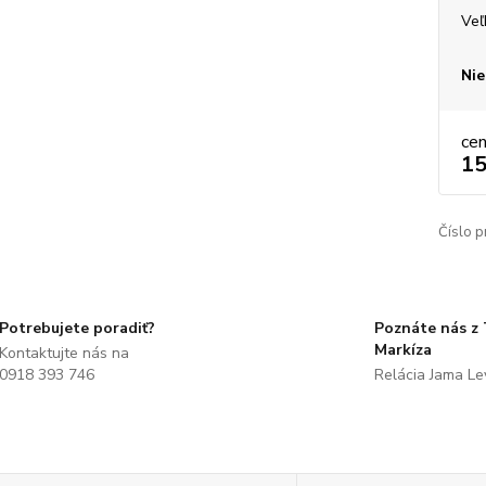
Veľ
Nie
ce
15
Číslo p
Potrebujete poradiť?
Poznáte nás z
Markíza
Kontaktujte nás na
0918 393 746
Relácia Jama L