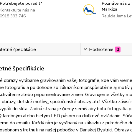
Potrebujete poradiť?
Poznáte nás z
Markíza
Kontaktujte nás na
0918 393 746
Relácia Jama L
etné špecifikácie
Hodnotenie
0
tné špecifikácie
 obrazy vyrábame gravírovaním vašej fotografie, kde vám vieme
e fotografiu a po dohode zo zákazníkom prispôsobíme aj motív 
schválenie alebo pripomienkovanie zmien. Gravirujeme všetky motí
 obrazy, detské motívy,, spoločenské obrazy atď. Všetko závis
vypáli do skla. Zadná strana je čierny semiš aby bola fotografia 
 farebným alebo bielym LED pásom na diaľkové ovládanie. Súčasť
me do emailu. Každý rám je vyrábaný na zákazku z prírodného d
 osobnom stretnutí na našej pobočke v Banskej Bystrici. Obraz