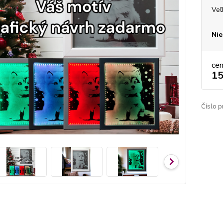
Veľ
Nie
ce
15
Číslo p