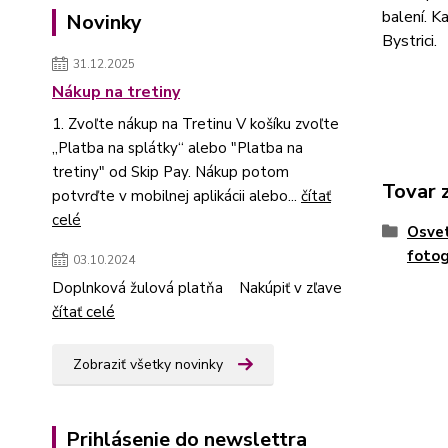
balení. K
Novinky
Bystrici.
31.12.2025
Nákup na tretiny
1. Zvoľte nákup na Tretinu V košíku zvoľte
„Platba na splátky“ alebo "Platba na
tretiny" od Skip Pay. Nákup potom
Tovar 
potvrďte v mobilnej aplikácii alebo...
čítať
celé
Osvet
fotog
03.10.2024
Doplnková žulová platňa Nakúpiť v zľave
čítať celé
Zobraziť všetky novinky
Prihlásenie do newslettra