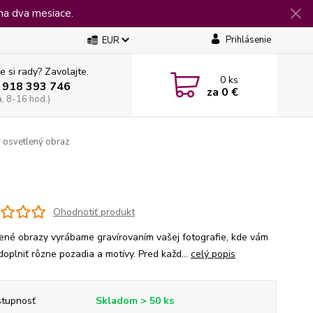
na dva mesiace.
Prihlásenie
EUR
e si rady? Zavolajte.
0
ks
 918 393 746
za
0 €
a, 8-16 hod.)
 osvetlený obraz
Ohodnotiť produkt
ené obrazy vyrábame gravírovaním vašej fotografie, kde vám
doplniť rôzne pozadia a motívy. Pred každ...
celý popis
tupnosť
Skladom > 50 ks