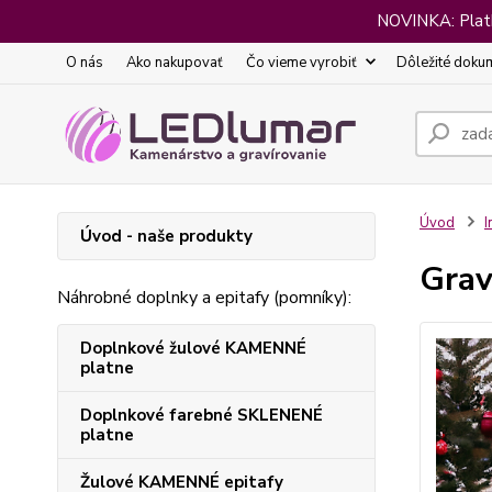
NOVINKA: Platba
O nás
Ako nakupovať
Čo vieme vyrobiť
Dôležité doku
Úvod
I
Úvod - naše produkty
Grav
Náhrobné doplnky a epitafy (pomníky):
Doplnkové žulové KAMENNÉ
platne
Doplnkové farebné SKLENENÉ
platne
Žulové KAMENNÉ epitafy