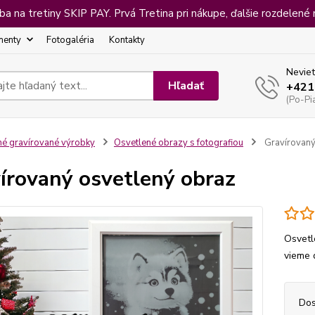
 na tretiny SKIP PAY. Prvá Tretina pri nákupe, ďalšie rozdelené 
menty
Fotogaléria
Kontakty
Neviet
Hľadať
+421
(Po-Pi
né gravírované výrobky
Osvetlené obrazy s fotografiou
Gravírovaný
írovaný osvetlený obraz
Osvetl
vieme 
Dos