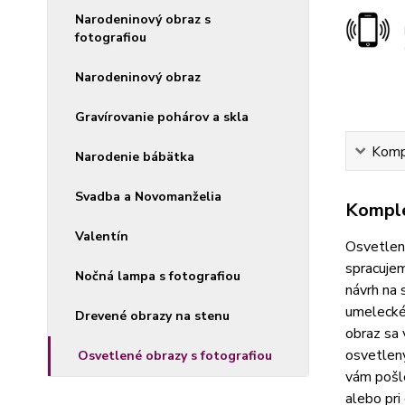
Narodeninový obraz s
fotografiou
Narodeninový obraz
Gravírovanie pohárov a skla
Kompl
Narodenie bábätka
Svadba a Novomanželia
Komple
Valentín
Osvetlené
spracujem
Nočná lampa s fotografiou
návrh na 
umelecké
Drevené obrazy na stenu
obraz sa 
osvetlený
Osvetlené obrazy s fotografiou
vám pošle
alebo pri