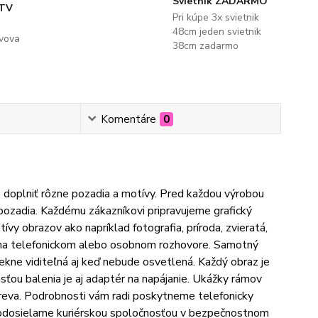
Svietnik ZADARMO
 TV
Pri kúpe 3x svietnik
48cm jeden svietnik
evova
38cm zadarmo
Komentáre
0
 doplniť rôzne pozadia a motívy. Pred každou výrobou
pozadia. Každému zákazníkovi pripravujeme grafický
vy obrazov ako napríklad fotografia, príroda, zvieratá,
í na telefonickom alebo osobnom rozhovore. Samotný
pekne viditeľná aj keď nebude osvetlená. Každý obraz je
ou balenia je aj adaptér na napájanie. Ukážky rámov
reva. Podrobnosti vám radi poskytneme telefonicky
y odosielame kuriérskou spoločnosťou v bezpečnostnom