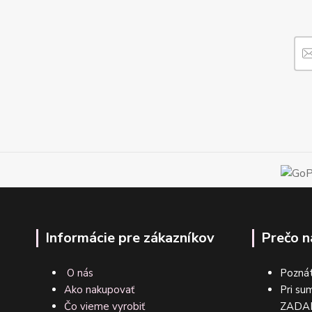
Informácie pre zákazníkov
Prečo n
O nás
Poznát
Ako nakupovať
Pri su
Čo vieme vyrobiť
ZA