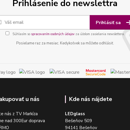
Prihlásenie do newslettra
Prihlásiť sa
Súhlasím so
spracovaním osobných údajov
za účelom zasielania newslettera.
Posielame raz za mesiac. Kedykoľvek sa môžete odhlásiť.
akupovať u nás
Kde nás nájdete
e nás z TV Markíza
LEDglass
me nad 300Eur doprava
Bešeňov 509
DARMO
94141 Bešeňov