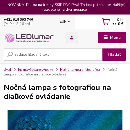
NOVINKA: Platba na tretiny SKIP PAY. Prvá Tretina pri nákupe, ďalšie
rozdelené na dva mesiace.
0
ks
+421 918 393 746
EUR
za
0 €
(Po-Pia, 8-16 hod.)
Menu
Hľadať
Úvod
Iné gravírované výrobky
Nočná lampa s fotografiou
Nočná
lampa s fotografiou na diaľkové ovládanie
Nočná lampa s fotografiou na
diaľkové ovládanie