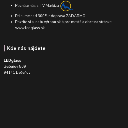
Poznáte nás z TV Markíza
Pri sume nad 300Eur doprava ZADARMO
Pozrite si aj našu výrobu sklá pre mestá a obce na stránke
www.ledglass.sk
Kde nás nájdete
LEDglass
Bešeňov 509
94141 Bešeňov