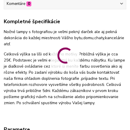
Komentáre
0
Kompletné špecifikácie
Nočné lampy s fotografiou je veľmi pekný darček ale aj pekná
dekorácia do každej miestnosti Vášho bytu,domu,chaty,kancelárie
atď.
Celková výška sa líši od každého motívy. Približná výška je cca
25€. Podstavec je veľmi elegantný ku každému nábytku. Ku lampe
je diaľkové ovládanie cez ktoré si meníte farbu osvetlenia ako aj
rôzne efekty. Po zadaní výrobku do koša vás bude kontaktovať
naša firma ohľadom doplnenia fotografie ,prípadne textu. Pri
telefonickom rozhovore vysvetlíme všetky podrobnosti. Celková
výroba trvá približne 5dni. Každému zákazníkovi v prvom kroku
pošleme grafický návrh na schválenie alebo pripomienkovanie
zmien. Po schválení spustíme výrobu Vašej lampy.
Parametre