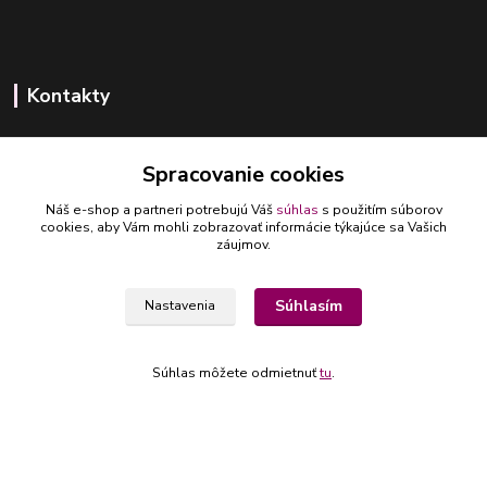
Kontakty
Spracovanie cookies
Náš e-shop a partneri potrebujú Váš
súhlas
s použitím súborov
cookies, aby Vám mohli zobrazovať informácie týkajúce sa Vašich
+421 918 393 746
záujmov.
(Po-Pia, 8-16 hod.)
ledlumar@ledlumar.sk
Súhlasím
Nastavenia
Súhlas môžete odmietnuť
tu
.
Copyright © 2024 - LEDglass - Všetky práva vyhradené
Vytvorené na
Eshop-rychlo.sk