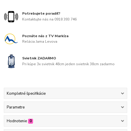
Potrebujete poradiť?
Kontaktujte nás na 0918 393 746
Poznáte nás z TV Markíza
Relácia Jama Levova
Svietnik ZADARMO
Pri kúpe 3x svietnik 48cm jeden svietnik 38cm zadarmo
Kompletné špecifikácie
Parametre
Hodnotenie
0