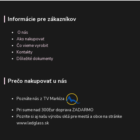
Informácie pre zákazníkov
O nás
Ako nakupovať
Čo vieme vyrobiť
Kontakty
Dôležité dokumenty
Prečo nakupovať u nás
Poznáte nás z TV Markíza
Pri sume nad 300Eur doprava ZADARMO
Pozrite si aj našu výrobu sklá pre mestá a obce na stránke
www.ledglass.sk