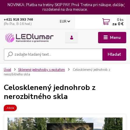
NOVINKA: Platba na tretiny SKIP PAY. Prvá Tretina pri nákupe, ďalšie
rozdelené na dva mesiace.
0
ks
+421 918 393 746
EUR
za
0 €
(Po-Pia, 8-16 hod.)
Menu
Hľadať
Úvod
Sklenené jednohroby s epitafom
Celosklenený jednohrob z
nerozbitného skla
Celosklenený jednohrob z
nerozbitného skla
Akcia