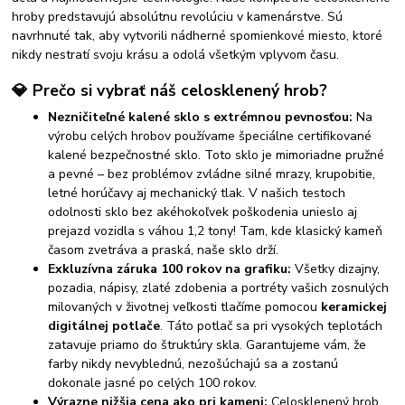
hroby predstavujú absolútnu revolúciu v kamenárstve. Sú
navrhnuté tak, aby vytvorili nádherné spomienkové miesto, ktoré
nikdy nestratí svoju krásu a odolá všetkým vplyvom času.
💎 Prečo si vybrať náš celosklenený hrob?
Nezničiteľné kalené sklo s extrémnou pevnosťou:
Na
výrobu celých hrobov používame špeciálne certifikované
kalené bezpečnostné sklo. Toto sklo je mimoriadne pružné
a pevné – bez problémov zvládne silné mrazy, krupobitie,
letné horúčavy aj mechanický tlak. V našich testoch
odolnosti sklo bez akéhokoľvek poškodenia unieslo aj
prejazd vozidla s váhou 1,2 tony! Tam, kde klasický kameň
časom zvetráva a praská, naše sklo drží.
Exkluzívna záruka 100 rokov na grafiku:
Všetky dizajny,
pozadia, nápisy, zlaté zdobenia a portréty vašich zosnulých
milovaných v životnej veľkosti tlačíme pomocou
keramickej
digitálnej potlače
. Táto potlač sa pri vysokých teplotách
zatavuje priamo do štruktúry skla. Garantujeme vám, že
farby nikdy nevyblednú, nezošúchajú sa a zostanú
dokonale jasné po celých 100 rokov.
Výrazne nižšia cena ako pri kameni:
Celosklenený hrob