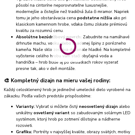
pôsobí na cintoríne neporovnateľne luxusnejšie,
modernejšie a čistejšie než tradičná žula či mramor. Napriek
tomu je jeho obstarávacia cena
podstatne nižšia
ako pri
klasickom kamennom hrobe, vďaka čomu získate prémiovú
kvalitu za rozumnú cenu.
Absolútne bezúdržbový povrch:
Zabudnite na namáhavé
drhnutie machu, vosku alebo usadenej špiny z porézneho
kameňa. Naše sklo zostáva dokonale hladké. Na kompletné
vyčistenie celého hrobu vám stačí obyčajná voda a
handrička – hrob bude aj po desiatkach rokov vyzerať
presne tak, ako v deň montáže.
🎨 Kompletný dizajn na mieru vašej rodiny:
Každý celosklenený hrob je jedinečné umelecké dielo vyrobené na
zákazku. Podľa vašich predstáv prispôsobíme:
Varianty:
Vybrať si môžete čistý
neosvetlený dizajn
alebo
unikátny
osvetlený variant
so zabudovaným solárnym LED
systémom, ktorý hrob po zotmení dôstojne a nádherne
rozsvieti.
Grafiku:
Portréty v najvyššej kvalite, obrazy svätých, motívy