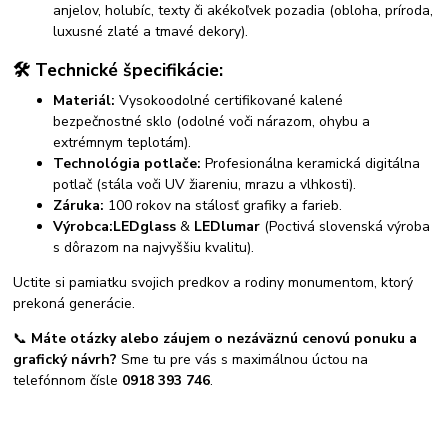
anjelov, holubíc, texty či akékoľvek pozadia (obloha, príroda,
luxusné zlaté a tmavé dekory).
🛠️ Technické špecifikácie:
Materiál:
Vysokoodolné certifikované kalené
bezpečnostné sklo (odolné voči nárazom, ohybu a
extrémnym teplotám).
Technológia potlače:
Profesionálna keramická digitálna
potlač (stála voči UV žiareniu, mrazu a vlhkosti).
Záruka:
100 rokov na stálosť grafiky a farieb.
Výrobca:
LEDglass
&
LEDlumar
(Poctivá slovenská výroba
s dôrazom na najvyššiu kvalitu).
Uctite si pamiatku svojich predkov a rodiny monumentom, ktorý
prekoná generácie.
📞
Máte otázky alebo záujem o nezáväznú cenovú ponuku a
grafický návrh?
Sme tu pre vás s maximálnou úctou na
telefónnom čísle
0918 393 746
.