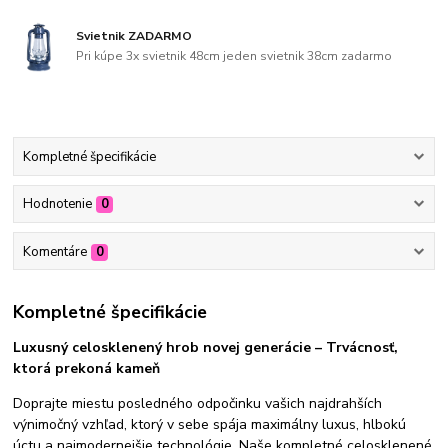
Svietnik ZADARMO
Pri kúpe 3x svietnik 48cm jeden svietnik 38cm zadarmo
Kompletné špecifikácie
Hodnotenie
0
Komentáre
0
Kompletné špecifikácie
Luxusný celosklenený hrob novej generácie – Trvácnosť,
ktorá prekoná kameň
Doprajte miestu posledného odpočinku vašich najdrahších
výnimočný vzhľad, ktorý v sebe spája maximálny luxus, hlbokú
úctu a najmodernejšie technológie. Naše kompletné celosklenené