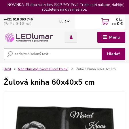
NOVINKA: Platba na tretiny SKIP PAY. Prvá Tretina pri nákupe, ďalšie
rozdelené na dva mesiace.
0
ks
+421 918 393 746
EUR
za
0 €
(Po-Pia, 8-16 hod.)
Menu
Hľadať
Úvod
Náhrobné doplnkové žulové knihy
Žulová kniha 60x40x5 cm
Žulová kniha 60x40x5 cm