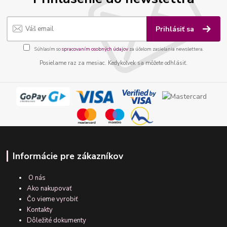
Prihlásiť sa
Súhlasím so
spracovaním osobných údajov
za účelom zasielania newslettera.
Posielame raz za mesiac. Kedykoľvek sa môžete odhlásiť.
Informácie pre zákazníkov
O nás
Ako nakupovať
Čo vieme vyrobiť
Kontakty
Dôležité dokumenty