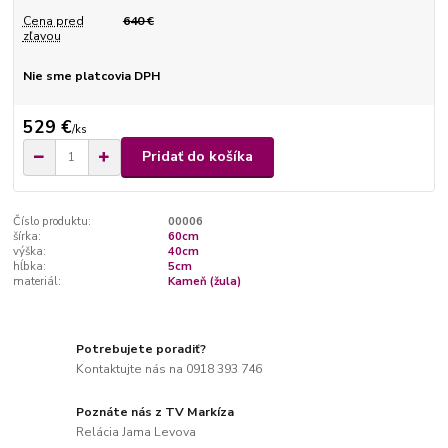
Cena pred
640 €
zľavou
Nie sme platcovia DPH
529 €
/
ks
Pridať do košíka
Číslo produktu:
00006
šírka:
60cm
výška:
40cm
hĺbka:
5cm
materiál:
Kameň (žula)
Potrebujete poradiť?
Kontaktujte nás na 0918 393 746
Poznáte nás z TV Markíza
Relácia Jama Levova