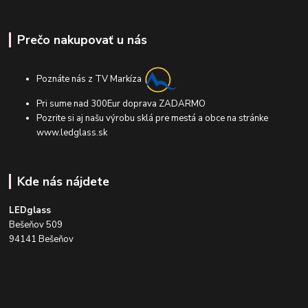
Prečo nakupovať u nás
Poznáte nás z TV Markíza
Pri sume nad 300Eur doprava ZADARMO
Pozrite si aj našu výrobu sklá pre mestá a obce na stránke
www.ledglass.sk
Kde nás nájdete
LEDglass
Bešeňov 509
94141 Bešeňov