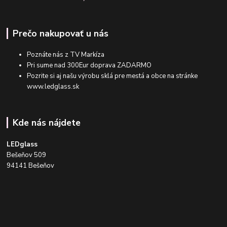
Prečo nakupovať u nás
Poznáte nás z TV Markíza
Pri sume nad 300Eur doprava ZADARMO
Pozrite si aj našu výrobu sklá pre mestá a obce na stránke
www.ledglass.sk
Kde nás nájdete
LEDglass
Bešeňov 509
94141 Bešeňov