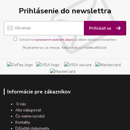
Prihlásenie do newslettra
Prihlásiť sa
Súhlasím so
spracovaním osobných údajov
za účelom zasielania newslettera.
Posielame raz za mesiac. Kedykoľvek sa môžete odhlásiť.
Informácie pre zákazníkov
O nás
Ako nakupovať
Čo vieme vyrobiť
Kontakty
Dôležité dokumenty