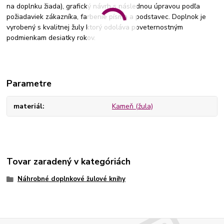
na doplnku žiada), grafický návrh s následnou úpravou podľa
požiadaviek zákazníka, farbenie písma a podstavec. Doplnok je
vyrobený s kvalitnej žuly ktorý odoláva poveternostným
podmienkam desiatky rokov.
Parametre
materiál
Kameň (žula)
Tovar zaradený v kategóriách
Náhrobné doplnkové žulové knihy