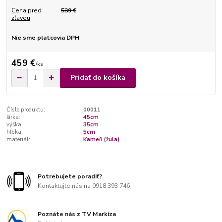
Cena pred
539 €
zľavou
Nie sme platcovia DPH
459 €
/
ks
Pridať do košíka
Číslo produktu:
00011
šírka:
45cm
výška:
35cm
hĺbka:
5cm
materiál:
Kameň (žula)
Potrebujete poradiť?
Kontaktujte nás na 0918 393 746
Poznáte nás z TV Markíza