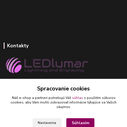
Kontakty
+421 918 393 746
Spracovanie cookies
(Po-Pia, 8-16 hod.)
Náš e-shop a partneri potrebujú Váš
súhlas
s použitím súborov
ledlumar@ledlumar.sk
cookies, aby Vám mohli zobrazovať informácie týkajúce sa Vašich
záujmov.
Súhlasím
Nastavenia