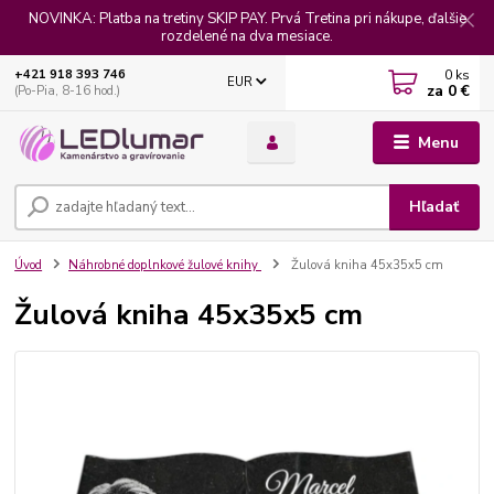
NOVINKA: Platba na tretiny SKIP PAY. Prvá Tretina pri nákupe, ďalšie
rozdelené na dva mesiace.
0
ks
+421 918 393 746
EUR
za
0 €
(Po-Pia, 8-16 hod.)
Menu
Hľadať
Úvod
Náhrobné doplnkové žulové knihy
Žulová kniha 45x35x5 cm
Žulová kniha 45x35x5 cm