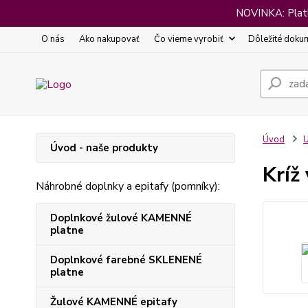
NOVINKA: Platba
O nás
Ako nakupovať
Čo vieme vyrobiť
Dôležité doku
Úvod
U
Úvod - naše produkty
Kríž
Náhrobné doplnky a epitafy (pomníky):
Doplnkové žulové KAMENNÉ
platne
Doplnkové farebné SKLENENÉ
platne
Žulové KAMENNÉ epitafy