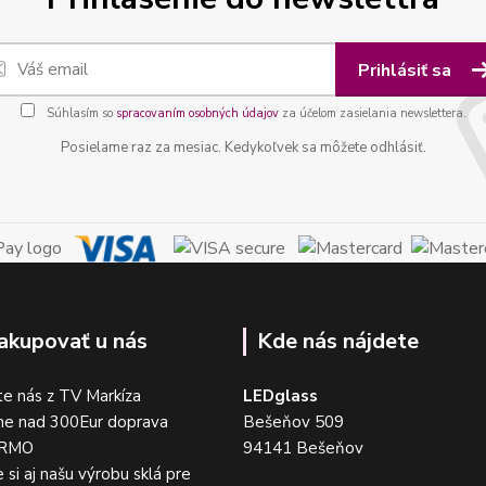
Prihlásiť sa
Súhlasím so
spracovaním osobných údajov
za účelom zasielania newslettera.
Posielame raz za mesiac. Kedykoľvek sa môžete odhlásiť.
akupovať u nás
Kde nás nájdete
e nás z TV Markíza
LEDglass
me nad 300Eur doprava
Bešeňov 509
DARMO
94141 Bešeňov
 si aj našu výrobu sklá pre