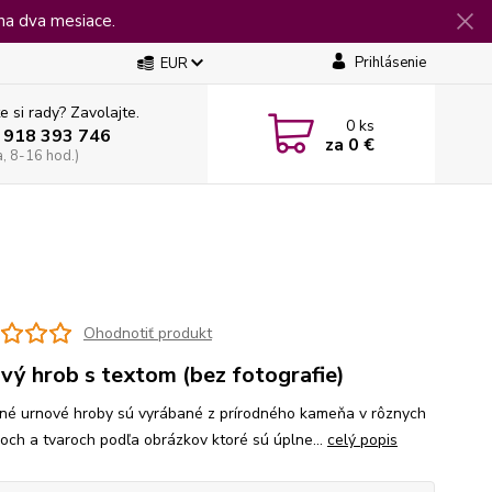
na dva mesiace.
Prihlásenie
EUR
e si rady? Zavolajte.
0
ks
 918 393 746
za
0 €
a, 8-16 hod.)
Ohodnotiť produkt
vý hrob s textom (bez fotografie)
é urnové hroby sú vyrábané z prírodného kameňa v rôznych
och a tvaroch podľa obrázkov ktoré sú úplne...
celý popis