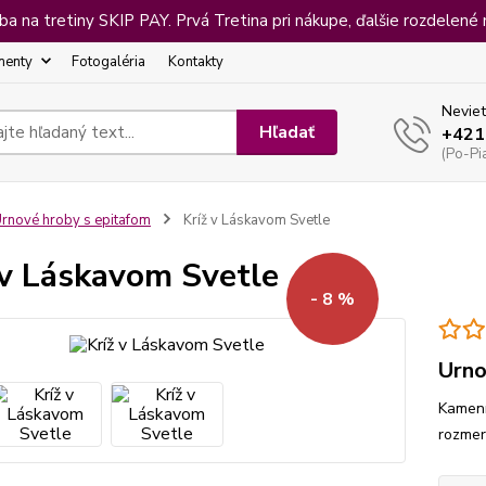
 na tretiny SKIP PAY. Prvá Tretina pri nákupe, ďalšie rozdelené 
menty
Fotogaléria
Kontakty
Neviet
Hľadať
+421
(Po-Pi
rnové hroby s epitafom
Kríž v Láskavom Svetle
 v Láskavom Svetle
- 8 %
Urno
Kamenn
rozmer