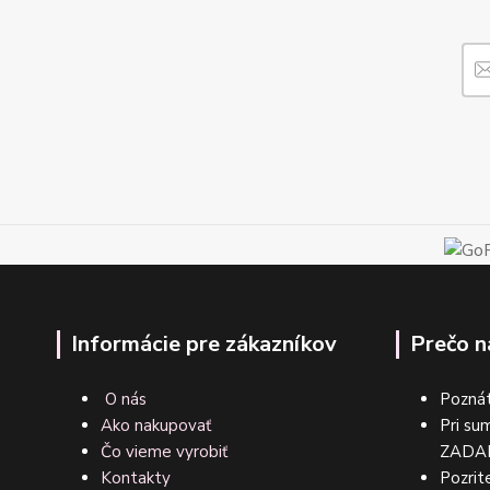
Informácie pre zákazníkov
Prečo n
O nás
Poznát
Ako nakupovať
Pri su
Čo vieme vyrobiť
ZA
Kontakty
Pozrite