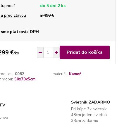
tupnosť
do 5 dní 2 ks
a pred zľavou
2 490 €
 sme platcovia DPH
299 €
Pridať do košíka
/
ks
roduktu:
0082
materiál:
Kameň
 hrobu:
50x70x5cm
Svietnik ZADARMO
 TV
Pri kúpe 3x svietnik
48cm jeden svietnik
evova
38cm zadarmo