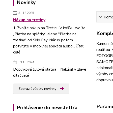
Novinky
31.12.2025
Kompl
Nákup na tretiny
1. Zvoľte nákup na Tretinu V košíku zvoľte
Komple
„Platba na splátky“ alebo "Platba na
tretiny" od Skip Pay. Nákup potom
Kamenné u
potvrďte v mobilnej aplikácii alebo...
čítať
realitou
celé
FOTOGR
SAMOZRE
03.10.2024
zdokonaľ
Doplnková žulová platňa Nakúpiť v zľave
výroby ce
čítať celé
dopravou 
Zobraziť všetky novinky
Param
Prihlásenie do newslettra