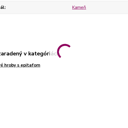
ál
Kameň
zaradený v kategóriách
é hroby s epitafom