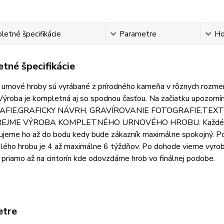
etné špecifikácie
Parametre
Ho
tné špecifikácie
rnové hroby sú vyrábané z prírodného kameňa v rôznych rozmero
. Výroba je kompletná aj so spodnou časťou. Na začiatku u
AFIE,GRAFICKY NÁVRH, GRAVÍROVANIE FOTOGRAFIE,TEX
JME VÝROBA KOMPLETNÉHO URNOVÉHO HROBU. Každému zákaz
ujeme ho až do bodu kedy bude zákazník maximálne spokojný. Po
lého hrobu je 4 až maximálne 6 týždňov. Po dohode vieme vyrob
priamo až na cintorín kde odovzdáme hrob vo finálnej podobe.
etre