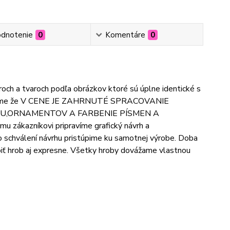
dnotenie
0
Komentáre
0
ch a tvaroch podľa obrázkov ktoré sú úplne identické s
pozorníme že V CENE JE ZAHRNUTÉ SPRACOVANIE
TU,ORNAMENTOV A FARBENIE PÍSMEN A
níkovi pripravíme grafický návrh a
 schválení návrhu pristúpime ku samotnej výrobe. Doba
iť hrob aj expresne. Všetky hroby dovážame vlastnou