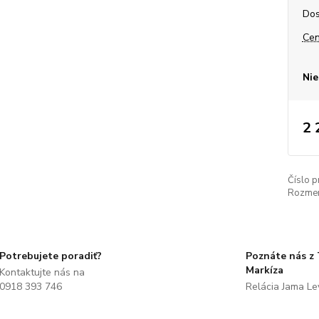
Dos
Cen
Nie
2 
Číslo p
Rozmer
Potrebujete poradiť?
Poznáte nás z
Markíza
Kontaktujte nás na
0918 393 746
Relácia Jama L