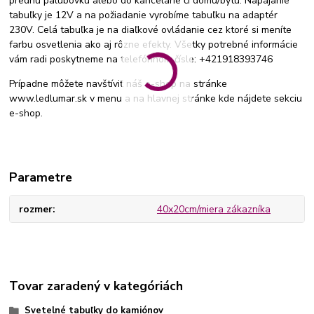
prednú palubovku alebo do kancelárie či domu/bytu. Napájanie
tabuľky je 12V a na požiadanie vyrobíme tabuľku na adaptér
230V. Celá tabuľka je na diaľkové ovládanie cez ktoré si meníte
farbu osvetlenia ako aj rôzne efekty. Všetky potrebné informácie
vám radi poskytneme na telefónnom čísle: +421918393746
Prípadne môžete navštíviť náš e-shop na stránke
www.ledlumar.sk v menu a na hlavnej stránke kde nájdete sekciu
e-shop.
Parametre
rozmer
40x20cm/miera zákazníka
Tovar zaradený v kategóriách
Svetelné tabuľky do kamiónov