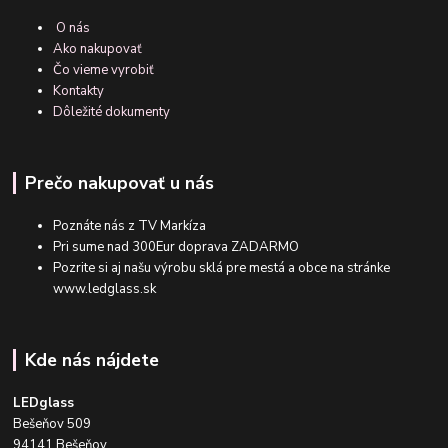
O nás
Ako nakupovať
Čo vieme vyrobiť
Kontakty
Dôležité dokumenty
Prečo nakupovať u nás
Poznáte nás z TV Markíza
Pri sume nad 300Eur doprava ZADARMO
Pozrite si aj našu výrobu sklá pre mestá a obce na stránke
www.ledglass.sk
Kde nás nájdete
LEDglass
Bešeňov 509
94141 Bešeňov