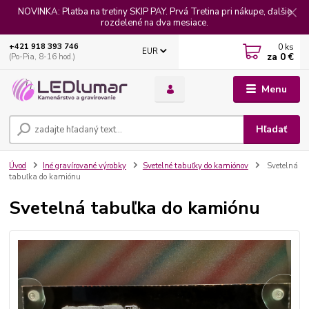
NOVINKA: Platba na tretiny SKIP PAY. Prvá Tretina pri nákupe, ďalšie
rozdelené na dva mesiace.
0
ks
+421 918 393 746
EUR
za
0 €
(Po-Pia, 8-16 hod.)
Menu
Hľadať
Úvod
Iné gravírované výrobky
Svetelné tabuľky do kamiónov
Svetelná
tabuľka do kamiónu
Svetelná tabuľka do kamiónu