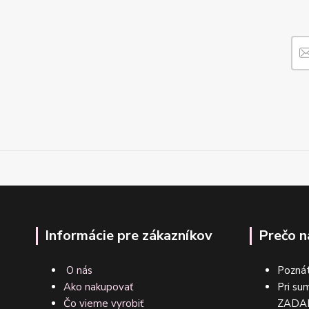
Informácie pre zákazníkov
Prečo n
O nás
Poznát
Ako nakupovať
Pri su
Čo vieme vyrobiť
ZA