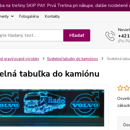
 na tretiny SKIP PAY. Prvá Tretina pri nákupe, ďalšie rozdelené 
menty
Fotogaléria
Kontakty
Neviet
Hľadať
+421
(Po-Pi
né gravírované výrobky
Svetelné tabuľky do kamiónov
Svetelná tabu
elná tabuľka do kamiónu
Osvetl
zákazk
Dos