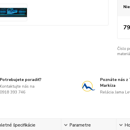
Nie
79
Číslo p
materiál
Potrebujete poradiť?
Poznáte nás z
Markíza
Kontaktujte nás na
0918 393 746
Relácia Jama L
etné špecifikácie
Parametre
Ho