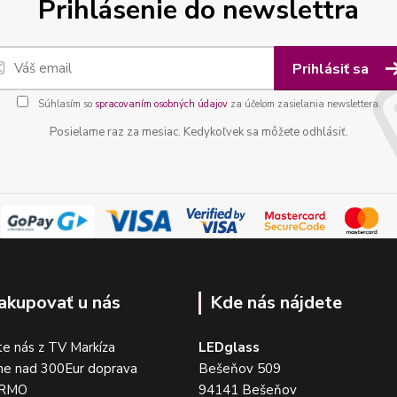
Prihlásenie do newslettra
Prihlásiť sa
Súhlasím so
spracovaním osobných údajov
za účelom zasielania newslettera.
Posielame raz za mesiac. Kedykoľvek sa môžete odhlásiť.
akupovať u nás
Kde nás nájdete
e nás z TV Markíza
LEDglass
me nad 300Eur doprava
Bešeňov 509
DARMO
94141 Bešeňov