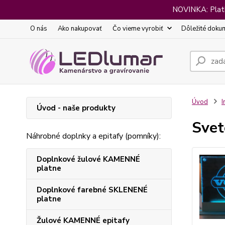
NOVINKA: Platba
O nás
Ako nakupovať
Čo vieme vyrobiť
Dôležité doku
Úvod
I
Úvod - naše produkty
Svet
Náhrobné doplnky a epitafy (pomníky):
Doplnkové žulové KAMENNÉ
platne
Doplnkové farebné SKLENENÉ
platne
Žulové KAMENNÉ epitafy