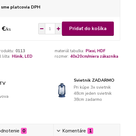
 sme platcovia DPH
 €
Pridať do košíka
/
ks
roduktu:
0113
materiál tabuľka:
Plexi, HDF
 lišta:
Hliník, LED
rozmer:
40x20cm/miera zákazníka
Svietnik ZADARMO
 TV
Pri kúpe 3x svietnik
48cm jeden svietnik
evova
38cm zadarmo
dnotenie
0
Komentáre
1