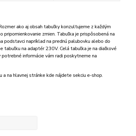
 Rozmer ako aj obsah tabuľky konzultujeme z každým
bo pripomienkovanie zmien. Tabuľka je prispôsobená na
na podstavci napríklad na prednú palubovku alebo do
me tabuľku na adaptér 230V. Celá tabuľka je na diaľkové
ky potrebné informácie vám radi poskytneme na
a na hlavnej stránke kde nájdete sekciu e-shop.