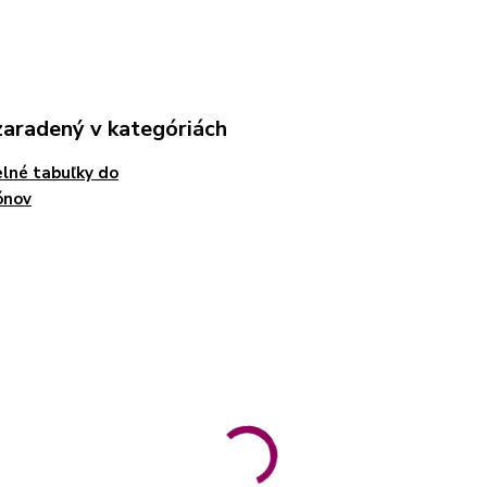
zaradený v kategóriách
lné tabuľky do
ónov