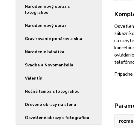
Narodeninový obraz s
fotografiou
Komple
Narodeninový obraz
Osvetlen
zákazníko
Gravírovanie pohárov a skla
na uchyte
kancelári
Narodenie bábätka
ovládanie
telefónn
Svadba a Novomanželia
Prípadne 
Valentín
Nočná lampa s fotografiou
Drevené obrazy na stenu
Param
Osvetlené obrazy s fotografiou
rozme