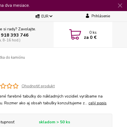
na dva mesiace.
Prihlásenie
EUR
e si rady? Zavolajte.
0
ks
 918 393 746
za
0 €
a, 8-16 hod.)
ľka do kamiónu
Ohodnotiť produkt
ené farebné tabuľky do nákladných vozidiel vyrábame na
u. Rozmer ako aj obsah tabuľky konzultujeme z...
celý popis
tupnosť
skladom > 50 ks