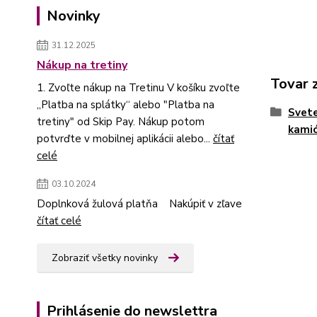
Novinky
31.12.2025
Nákup na tretiny
Tovar 
1. Zvoľte nákup na Tretinu V košíku zvoľte
„Platba na splátky“ alebo "Platba na
Svete
tretiny" od Skip Pay. Nákup potom
kami
potvrďte v mobilnej aplikácii alebo...
čítať
celé
03.10.2024
Doplnková žulová platňa Nakúpiť v zľave
čítať celé
Zobraziť všetky novinky
Prihlásenie do newslettra