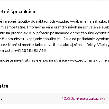
tné špecifikácie
é farebné tabuľky do nákladných vozidiel vyrábame na zákazku.
m samostatne. Pripravíme vám grafický návrh na schválenie ale
nie na predné sklo. V prípade požiadavky vieme tabuľky vyrobiť 
e či domu/bytu. Napájanie tabuľky je 12V a na požiadanie vyrobí
 cez ktoré si meníte farbu osvetlenia ako aj rôzne efekty. Všet
om čísle: +421918393746
môžete navštíviť náš e-shop na stránke www.ledlumar.sk v menu 
etre
r
40x20cm/miera zákazníka