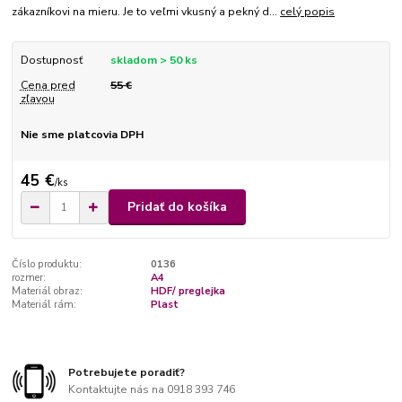
zákazníkovi na mieru. Je to veľmi vkusný a pekný d...
celý popis
Dostupnosť
skladom > 50 ks
Cena pred
55 €
zľavou
Nie sme platcovia DPH
45 €
/
ks
Pridať do košíka
Číslo produktu:
0136
rozmer:
A4
Materiál obraz:
HDF/ preglejka
Materiál rám:
Plast
Potrebujete poradiť?
Kontaktujte nás na 0918 393 746