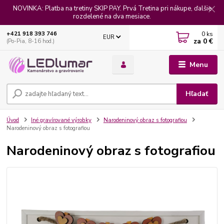
NOVINKA: Platba na tretiny SKIP PAY. Prvá Tretina pri nákupe, ďalšie
rozdelené na dva mesiace.
0
ks
+421 918 393 746
EUR
za
0 €
(Po-Pia, 8-16 hod.)
Menu
Hľadať
Úvod
Iné gravírované výrobky
Narodeninový obraz s fotografiou
Narodeninový obraz s fotografiou
Narodeninový obraz s fotografiou