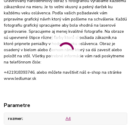
Gravírovany narodeninový obraz s fotografiou vyrábame každému
zákazníkovi na mieru. Je to veľmi vkusný a pekný darček ku
každému veku oslávenca. Podľa vašich požiadaviek vám
pripravíme grafický návrh ktorý vám pošleme na schválenie. Každú
fotografiu grafický spracujeme aby bola vhodná na laserové
gravírovanie. Spracujeme aj menej kvalitné fotografie. Na obraze
sú upevnené štipce rôznej farby ktorú si požiada zákazník,na
ktoré pripnete peniažky v hodnote veku oslávenca. Obraz je
osadený v bielom alebo čiernom ráme ktorý sa dá zavesiť alebo
položiť na stôl. Všetky potrebné informácie vám radi poskytneme
na telefónnom čísle:
+421918393746, alebo môžete navštíviť náš e-shop na stránke
www.ledlumar.sk
Parametre
rozmer
A4