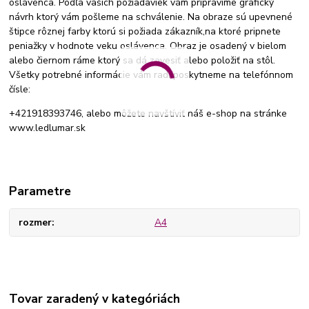
oslávenca. Podľa vašich požiadaviek vám pripravíme grafický
návrh ktorý vám pošleme na schválenie. Na obraze sú upevnené
štipce rôznej farby ktorú si požiada zákazník,na ktoré pripnete
peniažky v hodnote veku oslávenca. Obraz je osadený v bielom
alebo čiernom ráme ktorý sa dá zavesiť alebo položiť na stôl.
Všetky potrebné informácie vám radi poskytneme na telefónnom
čísle:
+421918393746, alebo môžete navštíviť náš e-shop na stránke
www.ledlumar.sk
Parametre
rozmer
A4
Tovar zaradený v kategóriách