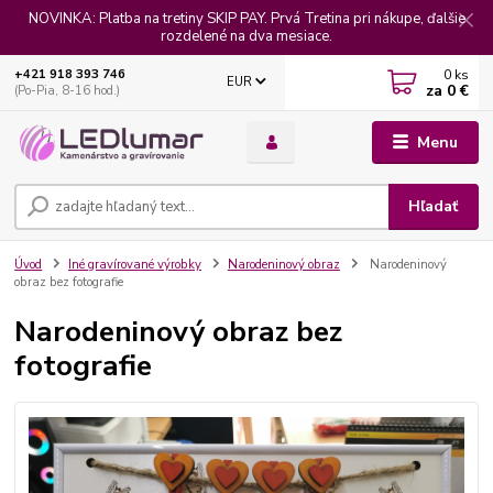
NOVINKA: Platba na tretiny SKIP PAY. Prvá Tretina pri nákupe, ďalšie
rozdelené na dva mesiace.
0
ks
+421 918 393 746
EUR
za
0 €
(Po-Pia, 8-16 hod.)
Menu
Hľadať
Úvod
Iné gravírované výrobky
Narodeninový obraz
Narodeninový
obraz bez fotografie
Narodeninový obraz bez
fotografie