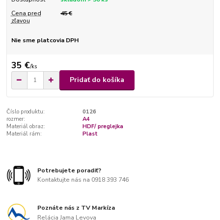
Cena pred
45 €
zľavou
Nie sme platcovia DPH
35 €
/
ks
Pridať do košíka
Číslo produktu:
0126
rozmer:
A4
Materiál obraz:
HDF/ preglejka
Materiál rám:
Plast
Potrebujete poradiť?
Kontaktujte nás na 0918 393 746
Poznáte nás z TV Markíza
Relácia Jama Levova