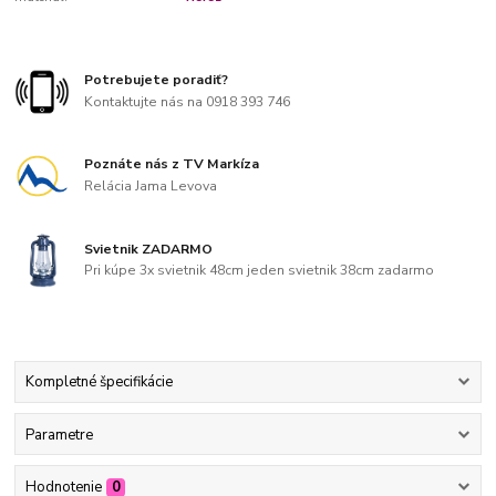
Potrebujete poradiť?
Kontaktujte nás na 0918 393 746
Poznáte nás z TV Markíza
Relácia Jama Levova
Svietnik ZADARMO
Pri kúpe 3x svietnik 48cm jeden svietnik 38cm zadarmo
Kompletné špecifikácie
Parametre
Hodnotenie
0