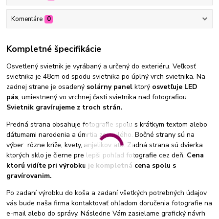
Komentáre
0
Kompletné špecifikácie
Osvetlený svietnik je vyrábaný a určený do exteriéru. Veľkosť
svietnika je 48cm od spodu svietnika po úplný vrch svietnika. Na
zadnej strane je osadený
solárny panel
ktorý
osvetľuje LED
pás
, umiestnený vo vrchnej časti svietnika nad fotografiou.
Svietnik gravírujeme z troch strán.
Predná strana obsahuje fotografie spolu s krátkym textom alebo
dátumami narodenia a úmrtia zosnulého. Bočné strany sú na
výber rôzne kríže, kvety, anjelikov atď. Zadná strana sú dvierka
ktorých sklo je čierne pre lepši pohľad fotografie cez deň.
Cena
ktorú vidíte pri výrobku je kompletná cena spolu s
gravírovanim.
Po zadaní výrobku do koša a zadaní všetkých potrebných údajov
vás bude naša firma kontaktovať ohľadom doručenia fotografie na
e-mail alebo do správy. Následne Vám zasielame grafický návrh