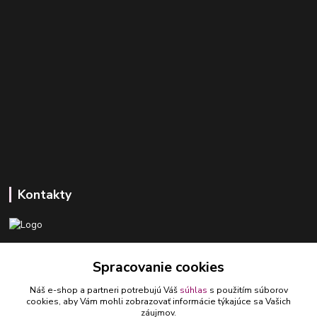
Kontakty
+421 918 393 746
Spracovanie cookies
(Po-Pia, 8-16 hod.)
Náš e-shop a partneri potrebujú Váš
súhlas
s použitím súborov
ledlumar@ledlumar.sk
cookies, aby Vám mohli zobrazovať informácie týkajúce sa Vašich
záujmov.