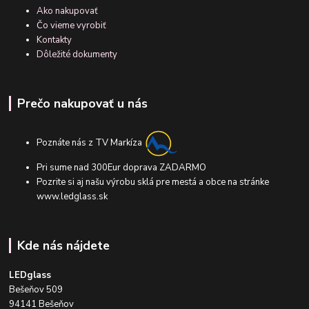
Ako nakupovať
Čo vieme vyrobiť
Kontakty
Dôležité dokumenty
Prečo nakupovať u nás
Poznáte nás z TV Markíza
Pri sume nad 300Eur doprava ZADARMO
Pozrite si aj našu výrobu sklá pre mestá a obce na stránke
www.ledglass.sk
Kde nás nájdete
LEDglass
Bešeňov 509
94141 Bešeňov