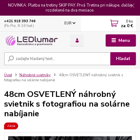
NOVINKA: Platba na tretiny SKIP PAY. Prvá Tretina pri nákupe, ďalšie
rozdelené na dva mesiace.
0
ks
+421 918 393 746
EUR
za
0 €
(Po-Pia, 8-16 hod.)
Menu
Hľadať
Úvod
Náhrobné svietniky
48cm OSVETLENÝ náhrobný svietnik s
fotografiou na solárne nabíjanie
48cm OSVETLENÝ náhrobný
svietnik s fotografiou na solárne
nabíjanie
Akcia