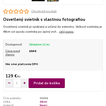
Ohodnotiť produkt
Osvetlený svietnik s vlastnou fotografiou
Osvetlený svietnik je vyrábaný a určený do exteriéru. Veľkosť svietnika je
48cm od spodu svietnika po úplný vrch...
celý popis
Dostupnosť
Skladom 11 ks
Cena pred
159 €
zľavou
Nie sme platcovia DPH
129 €
/
ks
Pridať do košíka
Číslo produktu:
00006
výška:
48cm
materiál:
Nerez