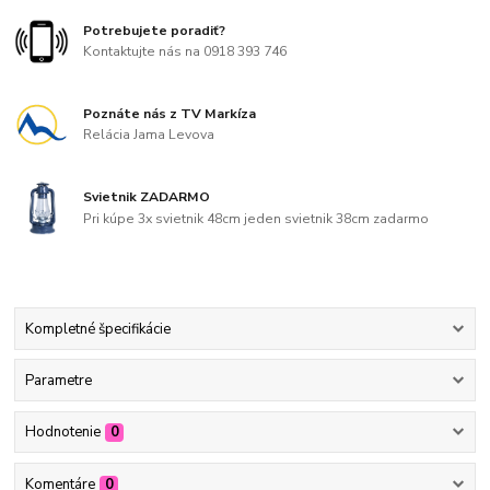
Potrebujete poradiť?
Kontaktujte nás na 0918 393 746
Poznáte nás z TV Markíza
Relácia Jama Levova
Svietnik ZADARMO
Pri kúpe 3x svietnik 48cm jeden svietnik 38cm zadarmo
Kompletné špecifikácie
Parametre
Hodnotenie
0
Komentáre
0