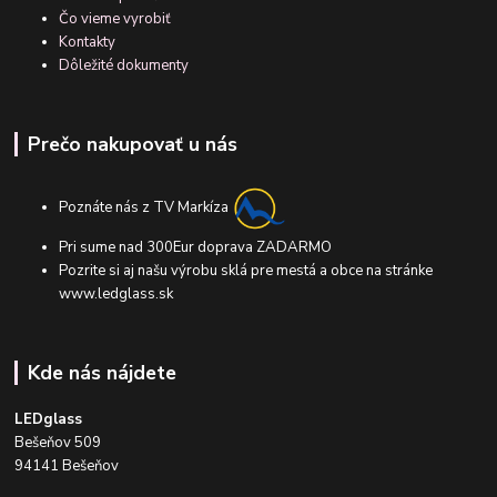
Čo vieme vyrobiť
Kontakty
Dôležité dokumenty
Prečo nakupovať u nás
Poznáte nás z TV Markíza
Pri sume nad 300Eur doprava ZADARMO
Pozrite si aj našu výrobu sklá pre mestá a obce na stránke
www.ledglass.sk
Kde nás nájdete
LEDglass
Bešeňov 509
94141 Bešeňov