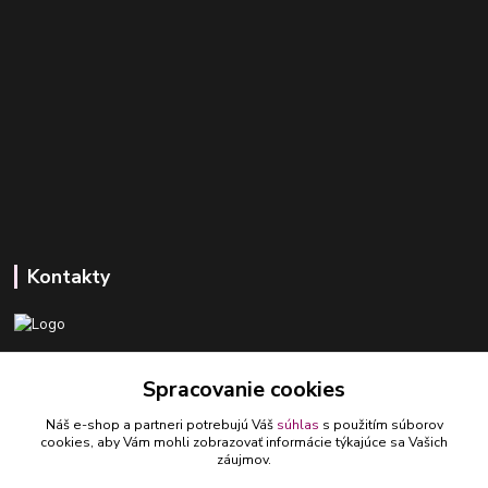
Kontakty
+421 918 393 746
Spracovanie cookies
(Po-Pia, 8-16 hod.)
Náš e-shop a partneri potrebujú Váš
súhlas
s použitím súborov
ledlumar@ledlumar.sk
cookies, aby Vám mohli zobrazovať informácie týkajúce sa Vašich
záujmov.