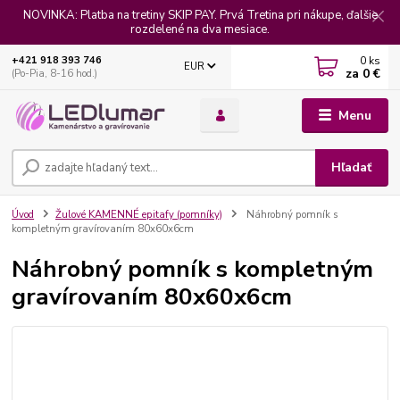
NOVINKA: Platba na tretiny SKIP PAY. Prvá Tretina pri nákupe, ďalšie
rozdelené na dva mesiace.
0
ks
+421 918 393 746
EUR
za
0 €
(Po-Pia, 8-16 hod.)
Menu
Hľadať
Úvod
Žulové KAMENNÉ epitafy (pomníky)
Náhrobný pomník s
kompletným gravírovaním 80x60x6cm
Náhrobný pomník s kompletným
gravírovaním 80x60x6cm