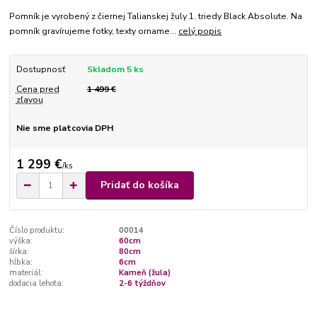
Pomník je vyrobený z čiernej Talianskej žuly 1. triedy Black Absolute. Na
pomník gravírujeme fotky, texty orname...
celý popis
Dostupnosť
Skladom 5 ks
Cena pred
1 499 €
zľavou
Nie sme platcovia DPH
1 299 €
/
ks
Pridať do košíka
Číslo produktu:
00014
výška:
60cm
šírka:
80cm
hĺbka:
6cm
materiál:
Kameň (žula)
dodacia lehota:
2-6 týždňov