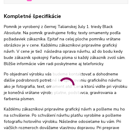
Kompletné špecifikácie
Pomník je vyrobený z čiernej Talianskej žuly 1. triedy Black
Absolute. Na pomník gravírujeme fotky, texty ornamenty podľa
požiadaviek zákazníka. Epitaf na celej ploche pomníku vrátane
obrázkov je v cene. Každému zákazníkovi pripravíme grafický
návrh. V cene je tiež následna oprava návrhu, až do bodu kedy
bude zákazník spokojný. Farbu písma si každý zákazník zvolí sám.
Bližšie informácie vám radi poskytneme aj telefonicky.
Po objednaní výrobku vás budeme kontaktovať a dohodneme
ďalšie podrobnosti potrebné ku spracovaniu grafického návrhu
ako je fotografia, text, ornament atď. Cena ktorú vidíte pri výrobku
je konečná vrátane výroby platne, podstavca, gravírovania a
farbenia písmen.
Každému zákazníkovi pripravíme grafický návrh a pošleme mu ho
na schválenie. Po schválení návrhu platňu vyrobíme a pošleme
fotografiu hotového výrobku. Následne odosielame ku vám. Pri
väčších rozmeroch dovážame vlastnou dopravou. Pri preprave