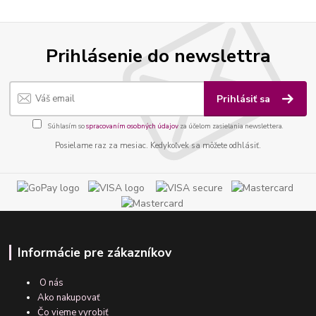
Prihlásenie do newslettra
Prihlásiť sa
Súhlasím so
spracovaním osobných údajov
za účelom zasielania newslettera.
Posielame raz za mesiac. Kedykoľvek sa môžete odhlásiť.
Informácie pre zákazníkov
O nás
Ako nakupovať
Čo vieme vyrobiť