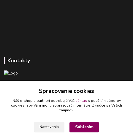
Kontakty
+421 918 393 746
Spracovanie cookies
(Po-Pia, 8-16 hod.)
Náš e-shop a partneri potrebujú Váš
súhlas
s použitím súborov
ledlumar@ledlumar.sk
cookies, aby Vám mohli zobrazovať informácie týkajúce sa Vašich
záujmov.
Súhlasím
Nastavenia