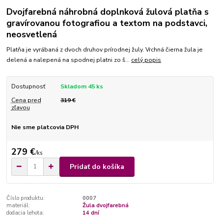
Dvojfarebná náhrobná doplnková žulová platňa s
gravírovanou fotografiou a textom na podstavci,
neosvetlená
Platňa je vyrábaná z dvoch druhov prírodnej žuly. Vrchná čierna žula je
delená a nalepená na spodnej platni zo š...
celý popis
Dostupnosť
Skladom 45 ks
Cena pred
319 €
zľavou
Nie sme platcovia DPH
279 €
/
ks
Pridať do košíka
Číslo produktu:
0007
materiál:
Žula dvojfarebná
dodacia lehota:
14 dní