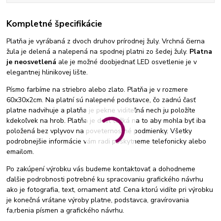
Kompletné špecifikácie
Platňa je vyrábaná z dvoch druhov prírodnej žuly. Vrchná čierna
žula je delená a nalepená na spodnej platni zo šedej žuly.
Platna
je neosvetlená
ale je možné doobjednať LED osvetlenie je v
elegantnej hlinikovej lište.
Písmo farbíme na striebro alebo zlato. Platňa je v rozmere
60x30x2cm. Na platní sú nalepené podstavce, čo zadnú časť
platne nadvihuje a platňa je pekne viditeľná nech ju položíte
kdekoľvek na hrob. Platňa je dosť ťažká na to aby mohla byť iba
položená bez vplyvov na poveternostné podmienky. Všetky
podrobnejšie informácie vám radi poskytneme telefonicky alebo
emailom.
Po zakúpení výrobku vás budeme kontaktovať a dohodneme
ďalšie podrobnosti potrebné ku spracovaniu grafického návrhu
ako je fotografia, text, ornament atď. Cena ktorú vidíte pri výrobku
je konečná vrátane výroby platne, podstavca, gravírovania
fa,rbenia písmen a grafického návrhu.