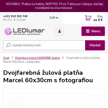
NOVINKA: Platba na tretiny SKIP PAY. Prvá Tretina pri nákupe, ďalšie
rozdelené na dva mesiace.
0
ks
+421 918 393 746
EUR
za
0 €
(Po-Pia, 8-16 hod.)
Menu
Hľadať
Úvod
Doplnkové žulové KAMENNÉ platne
Dvojfarebná žulová platňa
Marcel 60x30cm s fotografiou
Dvojfarebná žulová platňa
Marcel 60x30cm s fotografiou