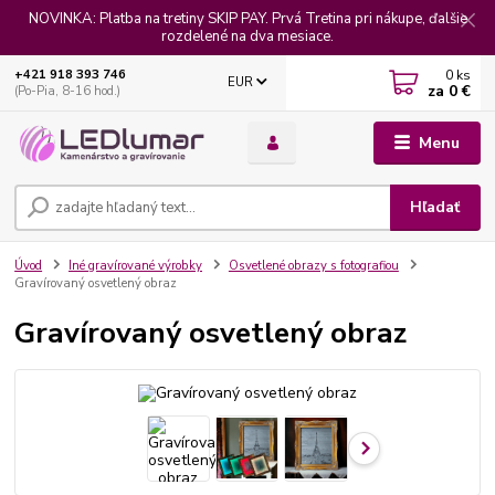
NOVINKA: Platba na tretiny SKIP PAY. Prvá Tretina pri nákupe, ďalšie
rozdelené na dva mesiace.
0
ks
+421 918 393 746
EUR
za
0 €
(Po-Pia, 8-16 hod.)
Menu
Hľadať
Úvod
Iné gravírované výrobky
Osvetlené obrazy s fotografiou
Gravírovaný osvetlený obraz
Gravírovaný osvetlený obraz