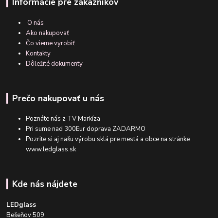
Informácie pre zákazníkov
O nás
Ako nakupovať
Čo vieme vyrobiť
Kontakty
Dôležité dokumenty
Prečo nakupovať u nás
Poznáte nás z TV Markíza
Pri sume nad 300Eur doprava ZADARMO
Pozrite si aj našu výrobu sklá pre mestá a obce na stránke
www.ledglass.sk
Kde nás nájdete
LEDglass
Bešeňov 509