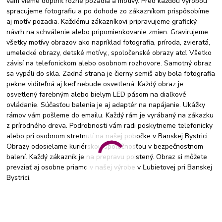
vám vieme doplniť rôzne pozadia a motívy. Pred každou výrobou
spracujeme fotografiu a po dohode zo zákazníkom prispôsobíme
aj motív pozadia. Každému zákazníkovi pripravujeme grafický
návrh na schválenie alebo pripomienkovanie zmien. Gravirujeme
všetky motívy obrazov ako napríklad fotografia, príroda, zvieratá,
umelecké obrazy, detské motívy,, spoločenské obrazy atď. Všetko
závisí na telefonickom alebo osobnom rozhovore. Samotný obraz
sa vypáli do skla. Zadná strana je čierny semiš aby bola fotografia
pekne viditeľná aj keď nebude osvetlená. Každý obraz je
osvetlený farebným alebo bielym LED pásom na diaľkové
ovládanie. Súčasťou balenia je aj adaptér na napájanie. Ukážky
rámov vám pošleme do emailu. Každý rám je vyrábaný na zákazku
z prírodného dreva. Podrobnosti vám radi poskytneme telefonicky
alebo pri osobnom stretnutí na našej pobočke v Banskej Bystrici.
Obrazy odosielame kuriérskou spoločnosťou v bezpečnostnom
balení. Každý zákazník je na prepravu poistený. Obraz si môžete
prevziať aj osobne priamo v našej výrobe v Ľubietovej pri Banskej
Bystrici.