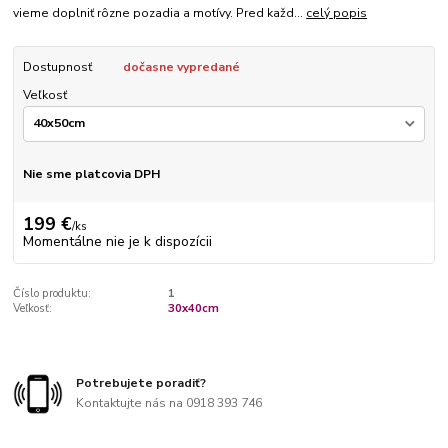
vieme doplniť rôzne pozadia a motívy. Pred každ...
celý popis
Dostupnosť
dočasne vypredané
Veľkosť
Nie sme platcovia DPH
199 €
/
ks
Momentálne nie je k dispozícii
Číslo produktu:
1
Veľkosť:
30x40cm
Potrebujete poradiť?
Kontaktujte nás na 0918 393 746