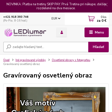
NOVINKA: Platba na tretiny SKIP PAY. Prvá Tretina pri nákupe, ďalšie
rozdelené na dva mesiace.
0
ks
+421 918 393 746
EUR
za
0 €
(Po-Pia, 8-16 hod.)
Menu
Hľadať
Úvod
Iné gravírované výrobky
Osvetlené obrazy s fotografiou
Gravírovaný osvetlený obraz
Gravírovaný osvetlený obraz