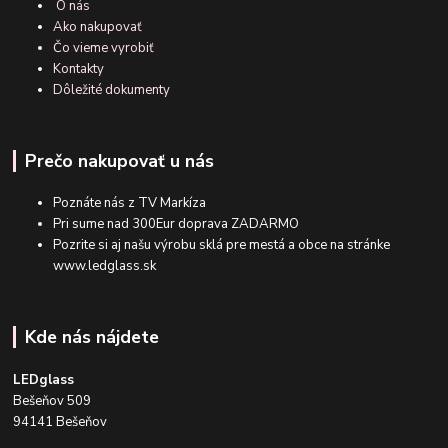
O nás
Ako nakupovať
Čo vieme vyrobiť
Kontakty
Dôležité dokumenty
Prečo nakupovať u nás
Poznáte nás z TV Markíza
Pri sume nad 300Eur doprava ZADARMO
Pozrite si aj našu výrobu sklá pre mestá a obce na stránke
www.ledglass.sk
Kde nás nájdete
LEDglass
Bešeňov 509
94141 Bešeňov