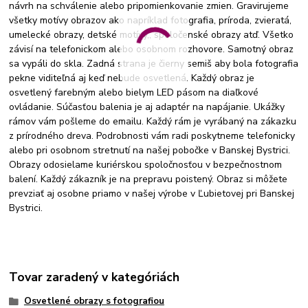
návrh na schválenie alebo pripomienkovanie zmien. Gravirujeme
všetky motívy obrazov ako napríklad fotografia, príroda, zvieratá,
umelecké obrazy, detské motívy,, spoločenské obrazy atď. Všetko
závisí na telefonickom alebo osobnom rozhovore. Samotný obraz
sa vypáli do skla. Zadná strana je čierny semiš aby bola fotografia
pekne viditeľná aj keď nebude osvetlená. Každý obraz je
osvetlený farebným alebo bielym LED pásom na diaľkové
ovládanie. Súčasťou balenia je aj adaptér na napájanie. Ukážky
rámov vám pošleme do emailu. Každý rám je vyrábaný na zákazku
z prírodného dreva. Podrobnosti vám radi poskytneme telefonicky
alebo pri osobnom stretnutí na našej pobočke v Banskej Bystrici.
Obrazy odosielame kuriérskou spoločnosťou v bezpečnostnom
balení. Každý zákazník je na prepravu poistený. Obraz si môžete
prevziať aj osobne priamo v našej výrobe v Ľubietovej pri Banskej
Bystrici.
Tovar zaradený v kategóriách
Osvetlené obrazy s fotografiou