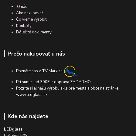
O nás
Ako nakupovať
Čo vieme vyrobiť
Kontakty
Dôležité dokumenty
Prečo nakupovať u nás
Poznáte nás z TV Markíza
Pri sume nad 300Eur doprava ZADARMO
Pozrite si aj našu výrobu sklá pre mestá a obce na stránke
www.ledglass.sk
Kde nás nájdete
LEDglass
Bešeňov 509