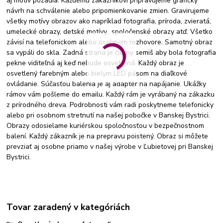
aj motív pozadia. Každému zákazníkovi pripravujeme grafický
návrh na schválenie alebo pripomienkovanie zmien. Gravirujeme
všetky motívy obrazov ako napríklad fotografia, príroda, zvieratá,
umelecké obrazy, detské motívy,, spoločenské obrazy atď. Všetko
závisí na telefonickom alebo osobnom rozhovore. Samotný obraz
sa vypáli do skla. Zadná strana je čierny semiš aby bola fotografia
pekne viditeľná aj keď nebude osvetlená. Každý obraz je
osvetlený farebným alebo bielym LED pásom na diaľkové
ovládanie. Súčasťou balenia je aj adaptér na napájanie. Ukážky
rámov vám pošleme do emailu. Každý rám je vyrábaný na zákazku
z prírodného dreva. Podrobnosti vám radi poskytneme telefonicky
alebo pri osobnom stretnutí na našej pobočke v Banskej Bystrici.
Obrazy odosielame kuriérskou spoločnosťou v bezpečnostnom
balení. Každý zákazník je na prepravu poistený. Obraz si môžete
prevziať aj osobne priamo v našej výrobe v Ľubietovej pri Banskej
Bystrici.
Tovar zaradený v kategóriách