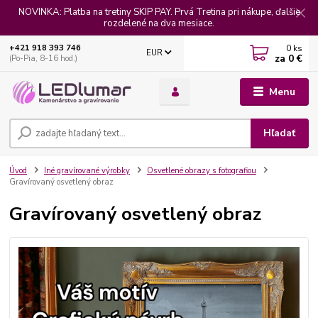
NOVINKA: Platba na tretiny SKIP PAY. Prvá Tretina pri nákupe, ďalšie
rozdelené na dva mesiace.
0
ks
+421 918 393 746
EUR
za
0 €
(Po-Pia, 8-16 hod.)
Menu
Hľadať
Úvod
Iné gravírované výrobky
Osvetlené obrazy s fotografiou
Gravírovaný osvetlený obraz
Gravírovaný osvetlený obraz