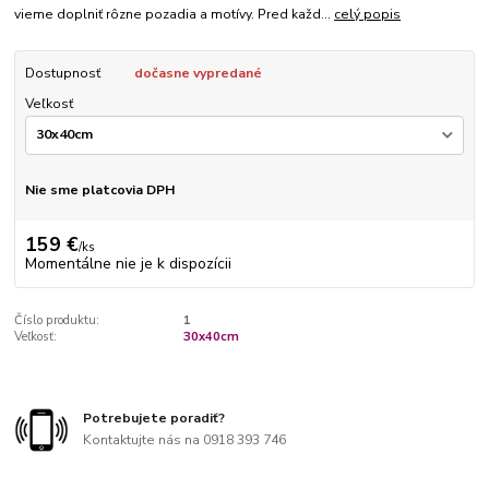
vieme doplniť rôzne pozadia a motívy. Pred každ...
celý popis
Dostupnosť
dočasne vypredané
Veľkosť
Nie sme platcovia DPH
159 €
/
ks
Momentálne nie je k dispozícii
Číslo produktu:
1
Veľkosť:
30x40cm
Potrebujete poradiť?
Kontaktujte nás na 0918 393 746