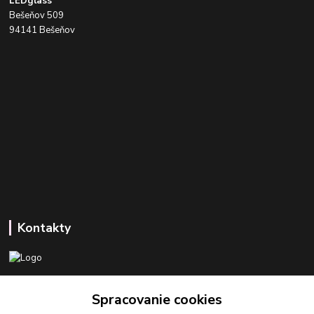
LEDglass
Bešeňov 509
94141 Bešeňov
Kontakty
+421 918 393 746
Spracovanie cookies
(Po-Pia, 8-16 hod.)