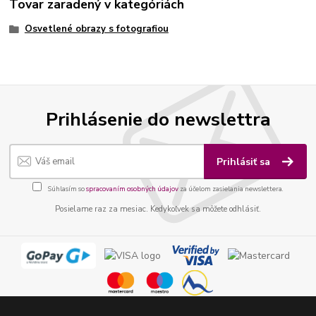
Tovar zaradený v kategóriách
Osvetlené obrazy s fotografiou
Prihlásenie do newslettra
Prihlásiť sa
Súhlasím so
spracovaním osobných údajov
za účelom zasielania newslettera.
Posielame raz za mesiac. Kedykoľvek sa môžete odhlásiť.