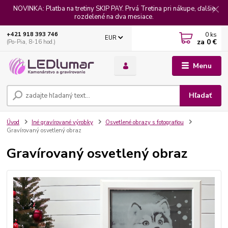
NOVINKA: Platba na tretiny SKIP PAY. Prvá Tretina pri nákupe, ďalšie
rozdelené na dva mesiace.
0
ks
+421 918 393 746
EUR
za
0 €
(Po-Pia, 8-16 hod.)
Menu
Hľadať
Úvod
Iné gravírované výrobky
Osvetlené obrazy s fotografiou
Gravírovaný osvetlený obraz
Gravírovaný osvetlený obraz