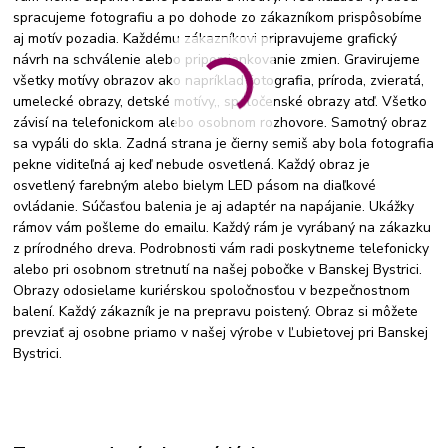
spracujeme fotografiu a po dohode zo zákazníkom prispôsobíme
aj motív pozadia. Každému zákazníkovi pripravujeme grafický
návrh na schválenie alebo pripomienkovanie zmien. Gravirujeme
všetky motívy obrazov ako napríklad fotografia, príroda, zvieratá,
umelecké obrazy, detské motívy,, spoločenské obrazy atď. Všetko
závisí na telefonickom alebo osobnom rozhovore. Samotný obraz
sa vypáli do skla. Zadná strana je čierny semiš aby bola fotografia
pekne viditeľná aj keď nebude osvetlená. Každý obraz je
osvetlený farebným alebo bielym LED pásom na diaľkové
ovládanie. Súčasťou balenia je aj adaptér na napájanie. Ukážky
rámov vám pošleme do emailu. Každý rám je vyrábaný na zákazku
z prírodného dreva. Podrobnosti vám radi poskytneme telefonicky
alebo pri osobnom stretnutí na našej pobočke v Banskej Bystrici.
Obrazy odosielame kuriérskou spoločnosťou v bezpečnostnom
balení. Každý zákazník je na prepravu poistený. Obraz si môžete
prevziať aj osobne priamo v našej výrobe v Ľubietovej pri Banskej
Bystrici.