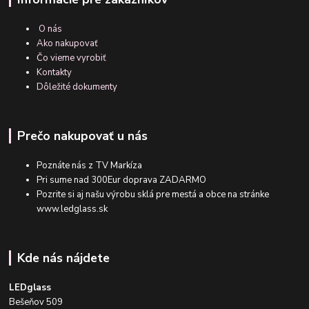
O nás
Ako nakupovať
Čo vieme vyrobiť
Kontakty
Dôležité dokumenty
Prečo nakupovať u nás
Poznáte nás z TV Markíza
Pri sume nad 300Eur doprava ZADARMO
Pozrite si aj našu výrobu sklá pre mestá a obce na stránke
www.ledglass.sk
Kde nás nájdete
LEDglass
Bešeňov 509