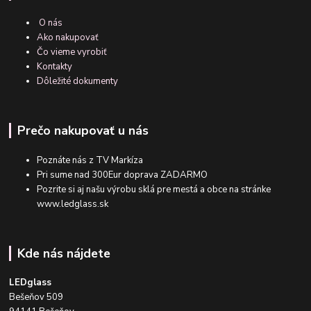
O nás
Ako nakupovať
Čo vieme vyrobiť
Kontakty
Dôležité dokumenty
Prečo nakupovať u nás
Poznáte nás z TV Markíza
Pri sume nad 300Eur doprava ZADARMO
Pozrite si aj našu výrobu sklá pre mestá a obce na stránke
www.ledglass.sk
Kde nás nájdete
LEDglass
Bešeňov 509