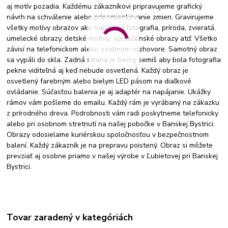
aj motív pozadia. Každému zákazníkovi pripravujeme grafický
návrh na schválenie alebo pripomienkovanie zmien. Gravirujeme
všetky motívy obrazov ako napríklad fotografia, príroda, zvieratá,
umelecké obrazy, detské motívy,, spoločenské obrazy atď. Všetko
závisí na telefonickom alebo osobnom rozhovore. Samotný obraz
sa vypáli do skla. Zadná strana je čierny semiš aby bola fotografia
pekne viditeľná aj keď nebude osvetlená. Každý obraz je
osvetlený farebným alebo bielym LED pásom na diaľkové
ovládanie. Súčasťou balenia je aj adaptér na napájanie. Ukážky
rámov vám pošleme do emailu. Každý rám je vyrábaný na zákazku
z prírodného dreva. Podrobnosti vám radi poskytneme telefonicky
alebo pri osobnom stretnutí na našej pobočke v Banskej Bystrici.
Obrazy odosielame kuriérskou spoločnosťou v bezpečnostnom
balení. Každý zákazník je na prepravu poistený. Obraz si môžete
prevziať aj osobne priamo v našej výrobe v Ľubietovej pri Banskej
Bystrici.
Tovar zaradený v kategóriách