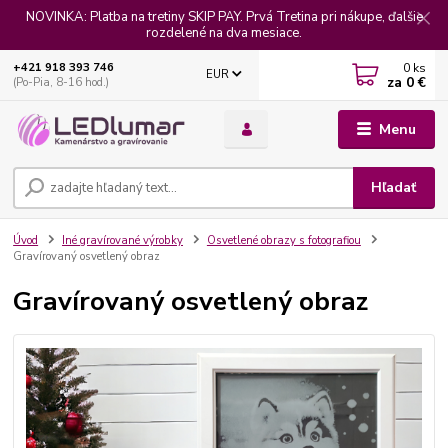
NOVINKA: Platba na tretiny SKIP PAY. Prvá Tretina pri nákupe, ďalšie
rozdelené na dva mesiace.
0
ks
+421 918 393 746
EUR
za
0 €
(Po-Pia, 8-16 hod.)
Menu
Hľadať
Úvod
Iné gravírované výrobky
Osvetlené obrazy s fotografiou
Gravírovaný osvetlený obraz
Gravírovaný osvetlený obraz