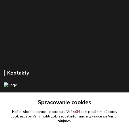
Kontakty
+421 918 393 746
Spracovanie cookies
(Po-Pia, 8-16 hod.)
Náš e-shop a partneri potrebujú Váš
súhlas
s použitím súborov
ledlumar@ledlumar.sk
cookies, aby Vám mohli zobrazovať informácie týkajúce sa Vašich
záujmov.