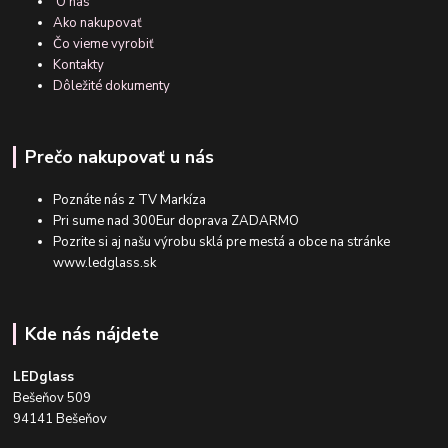
O nás
Ako nakupovať
Čo vieme vyrobiť
Kontakty
Dôležité dokumenty
Prečo nakupovať u nás
Poznáte nás z TV Markíza
Pri sume nad 300Eur doprava ZADARMO
Pozrite si aj našu výrobu sklá pre mestá a obce na stránke
www.ledglass.sk
Kde nás nájdete
LEDglass
Bešeňov 509
94141 Bešeňov