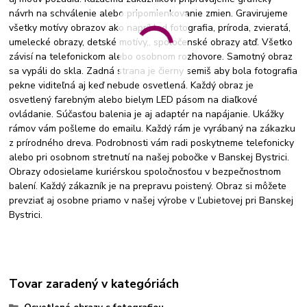
návrh na schválenie alebo pripomienkovanie zmien. Gravirujeme
všetky motívy obrazov ako napríklad fotografia, príroda, zvieratá,
umelecké obrazy, detské motívy,, spoločenské obrazy atď. Všetko
závisí na telefonickom alebo osobnom rozhovore. Samotný obraz
sa vypáli do skla. Zadná strana je čierny semiš aby bola fotografia
pekne viditeľná aj keď nebude osvetlená. Každý obraz je
osvetlený farebným alebo bielym LED pásom na diaľkové
ovládanie. Súčasťou balenia je aj adaptér na napájanie. Ukážky
rámov vám pošleme do emailu. Každý rám je vyrábaný na zákazku
z prírodného dreva. Podrobnosti vám radi poskytneme telefonicky
alebo pri osobnom stretnutí na našej pobočke v Banskej Bystrici.
Obrazy odosielame kuriérskou spoločnosťou v bezpečnostnom
balení. Každý zákazník je na prepravu poistený. Obraz si môžete
prevziať aj osobne priamo v našej výrobe v Ľubietovej pri Banskej
Bystrici.
Tovar zaradený v kategóriách