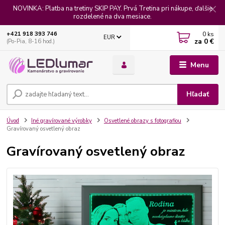
NOVINKA: Platba na tretiny SKIP PAY. Prvá Tretina pri nákupe, ďalšie
rozdelené na dva mesiace.
0
ks
+421 918 393 746
EUR
za
0 €
(Po-Pia, 8-16 hod.)
Menu
Hľadať
Úvod
Iné gravírované výrobky
Osvetlené obrazy s fotografiou
Gravírovaný osvetlený obraz
Gravírovaný osvetlený obraz