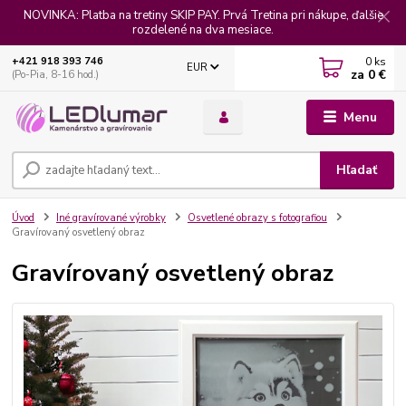
NOVINKA: Platba na tretiny SKIP PAY. Prvá Tretina pri nákupe, ďalšie
rozdelené na dva mesiace.
0
ks
+421 918 393 746
EUR
za
0 €
(Po-Pia, 8-16 hod.)
Menu
Hľadať
Úvod
Iné gravírované výrobky
Osvetlené obrazy s fotografiou
Gravírovaný osvetlený obraz
Gravírovaný osvetlený obraz