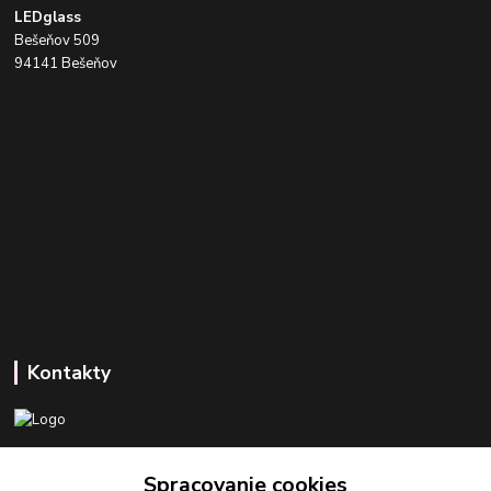
LEDglass
Bešeňov 509
94141 Bešeňov
Kontakty
+421 918 393 746
Spracovanie cookies
(Po-Pia, 8-16 hod.)