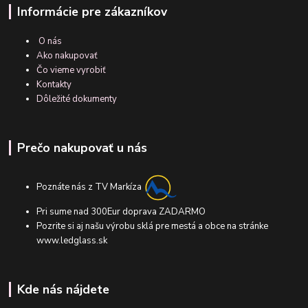
Informácie pre zákazníkov
O nás
Ako nakupovať
Čo vieme vyrobiť
Kontakty
Dôležité dokumenty
Prečo nakupovať u nás
Poznáte nás z TV Markíza
Pri sume nad 300Eur doprava ZADARMO
Pozrite si aj našu výrobu sklá pre mestá a obce na stránke
www.ledglass.sk
Kde nás nájdete