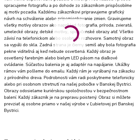
spracujeme fotografiu a po dohode zo zákazníkom prispôsobíme
aj motív pozadia. Každému zákazníkovi pripravujeme grafický
návrh na schválenie alebo pripomienkovanie zmien. Gravirujeme
všetky motívy obrazov ako napríklad fotografia, príroda, zvieratá,
umelecké obrazy, detské motívy,, spoločenské obrazy atď. Všetko
závisí na telefonickom alebo osobnom rozhovore. Samotný obraz
sa vypáli do skla. Zadná strana je čierny semiš aby bola fotografia
pekne viditeľná aj keď nebude osvetlená. Každý obraz je
osvetlený farebným alebo bielym LED pásom na diaľkové
ovládanie. Súčasťou balenia je aj adaptér na napájanie. Ukážky
rámov vám pošleme do emailu. Každý rám je vyrábaný na zákazku
z prírodného dreva. Podrobnosti vám radi poskytneme telefonicky
alebo pri osobnom stretnutí na našej pobočke v Banskej Bystrici.
Obrazy odosielame kuriérskou spoločnosťou v bezpečnostnom
balení. Každý zákazník je na prepravu poistený. Obraz si môžete
prevziať aj osobne priamo v našej výrobe v Ľubietovej pri Banskej
Bystrici.