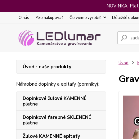
NOVINKA: Platba
O nás
Ako nakupovať
Čo vieme vyrobiť
Dôležité doku
Úvod
I
Úvod - naše produkty
Grav
Náhrobné doplnky a epitafy (pomníky):
Doplnkové žulové KAMENNÉ
platne
Doplnkové farebné SKLENENÉ
platne
Žulové KAMENNÉ epitafy