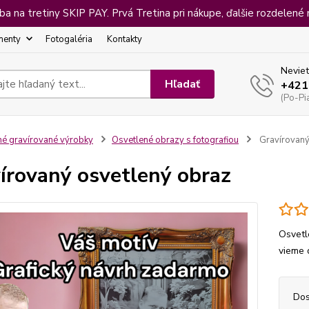
 na tretiny SKIP PAY. Prvá Tretina pri nákupe, ďalšie rozdelené 
menty
Fotogaléria
Kontakty
Neviet
Hľadať
+421
(Po-Pi
né gravírované výrobky
Osvetlené obrazy s fotografiou
Gravírovaný
írovaný osvetlený obraz
Osvetl
vieme 
Dos