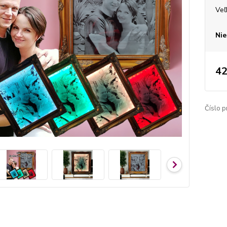
Veľ
Nie
42
Číslo p