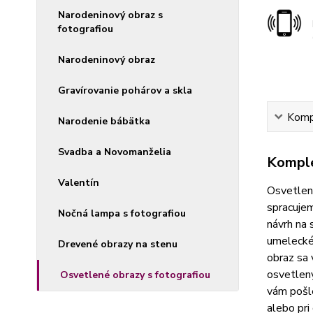
Narodeninový obraz s
fotografiou
Narodeninový obraz
Gravírovanie pohárov a skla
Kompl
Narodenie bábätka
Svadba a Novomanželia
Komple
Valentín
Osvetlené
spracujem
Nočná lampa s fotografiou
návrh na 
umelecké
Drevené obrazy na stenu
obraz sa 
osvetlený
Osvetlené obrazy s fotografiou
vám pošle
alebo pri