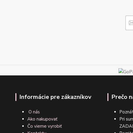
Informácie pre zákazníkov
Prečo n
O nás
Poznát
Ako nakupovať
Pri su
Čo vieme vyrobiť
ZA