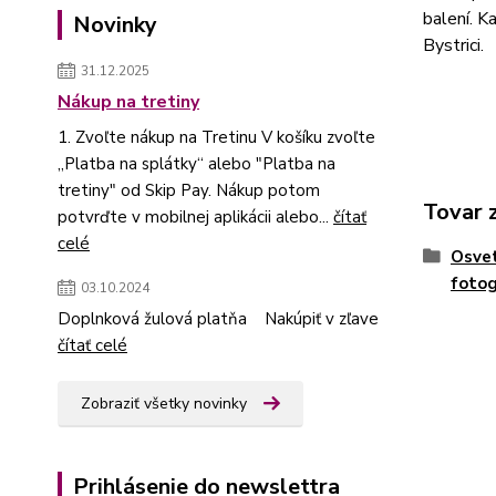
balení. K
Novinky
Bystrici.
31.12.2025
Nákup na tretiny
1. Zvoľte nákup na Tretinu V košíku zvoľte
„Platba na splátky“ alebo "Platba na
tretiny" od Skip Pay. Nákup potom
Tovar 
potvrďte v mobilnej aplikácii alebo...
čítať
celé
Osvet
fotog
03.10.2024
Doplnková žulová platňa Nakúpiť v zľave
čítať celé
Zobraziť všetky novinky
Prihlásenie do newslettra