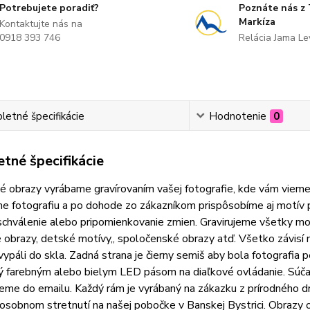
Potrebujete poradiť?
Poznáte nás z
Markíza
Kontaktujte nás na
0918 393 746
Relácia Jama L
etné špecifikácie
Hodnotenie
0
tné špecifikácie
 obrazy vyrábame gravírovaním vašej fotografie, kde vám vieme
e fotografiu a po dohode zo zákazníkom prispôsobíme aj motív 
schválenie alebo pripomienkovanie zmien. Gravirujeme všetky motí
 obrazy, detské motívy,, spoločenské obrazy atď. Všetko závis
vypáli do skla. Zadná strana je čierny semiš aby bola fotografia 
 farebným alebo bielym LED pásom na diaľkové ovládanie. Súčasť
me do emailu. Každý rám je vyrábaný na zákazku z prírodného d
 osobnom stretnutí na našej pobočke v Banskej Bystrici. Obraz