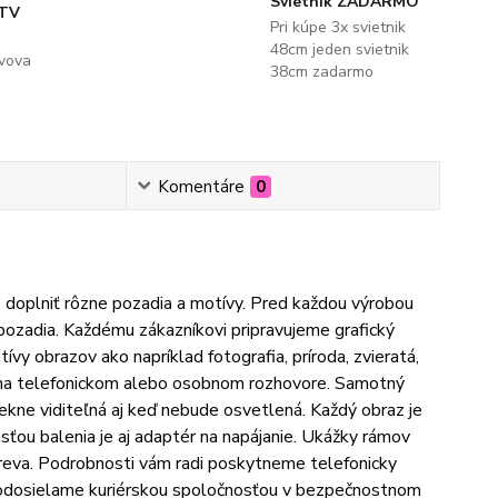
Svietnik ZADARMO
 TV
Pri kúpe 3x svietnik
48cm jeden svietnik
evova
38cm zadarmo
Komentáre
0
 doplniť rôzne pozadia a motívy. Pred každou výrobou
pozadia. Každému zákazníkovi pripravujeme grafický
vy obrazov ako napríklad fotografia, príroda, zvieratá,
í na telefonickom alebo osobnom rozhovore. Samotný
pekne viditeľná aj keď nebude osvetlená. Každý obraz je
ou balenia je aj adaptér na napájanie. Ukážky rámov
reva. Podrobnosti vám radi poskytneme telefonicky
y odosielame kuriérskou spoločnosťou v bezpečnostnom