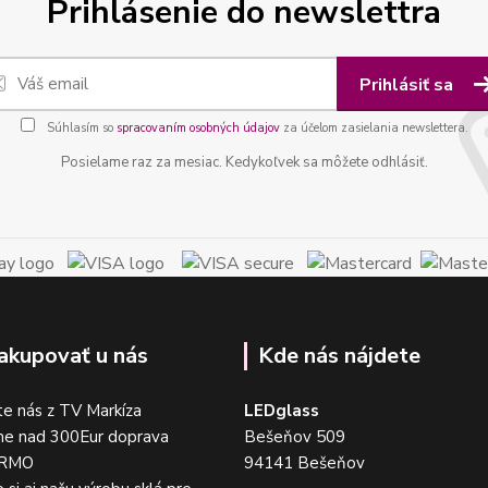
Prihlásenie do newslettra
Prihlásiť sa
Súhlasím so
spracovaním osobných údajov
za účelom zasielania newslettera.
Posielame raz za mesiac. Kedykoľvek sa môžete odhlásiť.
akupovať u nás
Kde nás nájdete
e nás z TV Markíza
LEDglass
me nad 300Eur doprava
Bešeňov 509
DARMO
94141 Bešeňov