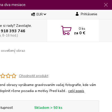
na dva mesiace.
Prihlásenie
EUR
e si rady? Zavolajte.
0
ks
 918 393 746
za
0 €
a, 8-16 hod.)
 osvetlený obraz
Ohodnotiť produkt
ené obrazy vyrábame gravírovaním vašej fotografie, kde vám
doplniť rôzne pozadia a motívy. Pred každ...
celý popis
tupnosť
Skladom > 50 ks