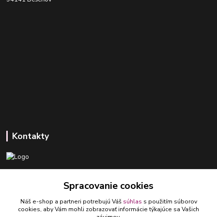
Kontakty
+421 918 393 746
Spracovanie cookies
(Po-Pia, 8-16 hod.)
Náš e-shop a partneri potrebujú Váš
súhlas
s použitím súborov
ledlumar@ledlumar.sk
cookies, aby Vám mohli zobrazovať informácie týkajúce sa Vašich