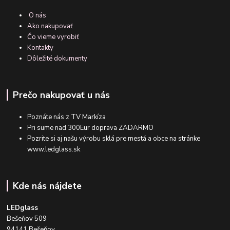
O nás
Ako nakupovať
Čo vieme vyrobiť
Kontakty
Dôležité dokumenty
Prečo nakupovať u nás
Poznáte nás z TV Markíza
Pri sume nad 300Eur doprava ZADARMO
Pozrite si aj našu výrobu sklá pre mestá a obce na stránke
www.ledglass.sk
Kde nás nájdete
LEDglass
Bešeňov 509
94141 Bešeňov