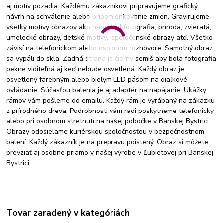
aj motív pozadia. Každému zákazníkovi pripravujeme grafický
návrh na schválenie alebo pripomienkovanie zmien. Gravirujeme
všetky motívy obrazov ako napríklad fotografia, príroda, zvieratá,
umelecké obrazy, detské motívy,, spoločenské obrazy atď. Všetko
závisí na telefonickom alebo osobnom rozhovore. Samotný obraz
sa vypáli do skla. Zadná strana je čierny semiš aby bola fotografia
pekne viditeľná aj keď nebude osvetlená. Každý obraz je
osvetlený farebným alebo bielym LED pásom na diaľkové
ovládanie. Súčasťou balenia je aj adaptér na napájanie. Ukážky
rámov vám pošleme do emailu. Každý rám je vyrábaný na zákazku
z prírodného dreva. Podrobnosti vám radi poskytneme telefonicky
alebo pri osobnom stretnutí na našej pobočke v Banskej Bystrici.
Obrazy odosielame kuriérskou spoločnosťou v bezpečnostnom
balení. Každý zákazník je na prepravu poistený. Obraz si môžete
prevziať aj osobne priamo v našej výrobe v Ľubietovej pri Banskej
Bystrici.
Tovar zaradený v kategóriách