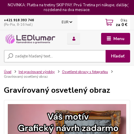
NOVINKA: Platba na tretiny SKIP PAY. Prvá Tretina pri nákupe, ďalšie
rozdelené na dva mesiace.
0
ks
+421 918 393 746
EUR
za
0 €
(Po-Pia, 8-16 hod.)
Menu
Hľadať
Úvod
Iné gravírované výrobky
Osvetlené obrazy s fotografiou
Gravírovaný osvetlený obraz
Gravírovaný osvetlený obraz