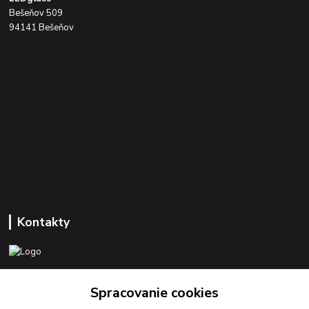
Bešeňov 509
94141 Bešeňov
Kontakty
+421 918 393 746
Spracovanie cookies
(Po-Pia, 8-16 hod.)