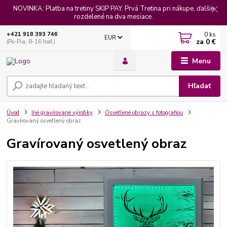
NOVINKA: Platba na tretiny SKIP PAY. Prvá Tretina pri nákupe, ďalšie
rozdelené na dva mesiace.
0
ks
+421 918 393 746
EUR
za
0 €
(Po-Pia, 8-16 hod.)
Menu
Hľadať
Úvod
Iné gravírované výrobky
Osvetlené obrazy s fotografiou
Gravírovaný osvetlený obraz
Gravírovaný osvetlený obraz