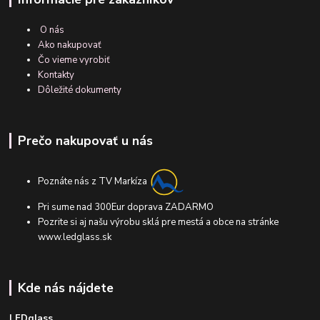
O nás
Ako nakupovať
Čo vieme vyrobiť
Kontakty
Dôležité dokumenty
Prečo nakupovať u nás
Poznáte nás z TV Markíza
Pri sume nad 300Eur doprava ZADARMO
Pozrite si aj našu výrobu sklá pre mestá a obce na stránke
www.ledglass.sk
Kde nás nájdete
LEDglass