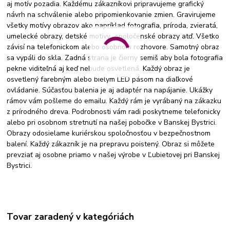
aj motív pozadia. Každému zákazníkovi pripravujeme grafický
návrh na schválenie alebo pripomienkovanie zmien. Gravirujeme
všetky motívy obrazov ako napríklad fotografia, príroda, zvieratá,
umelecké obrazy, detské motívy,, spoločenské obrazy atď. Všetko
závisí na telefonickom alebo osobnom rozhovore. Samotný obraz
sa vypáli do skla. Zadná strana je čierny semiš aby bola fotografia
pekne viditeľná aj keď nebude osvetlená. Každý obraz je
osvetlený farebným alebo bielym LED pásom na diaľkové
ovládanie. Súčasťou balenia je aj adaptér na napájanie. Ukážky
rámov vám pošleme do emailu. Každý rám je vyrábaný na zákazku
z prírodného dreva. Podrobnosti vám radi poskytneme telefonicky
alebo pri osobnom stretnutí na našej pobočke v Banskej Bystrici.
Obrazy odosielame kuriérskou spoločnosťou v bezpečnostnom
balení. Každý zákazník je na prepravu poistený. Obraz si môžete
prevziať aj osobne priamo v našej výrobe v Ľubietovej pri Banskej
Bystrici.
Tovar zaradený v kategóriách