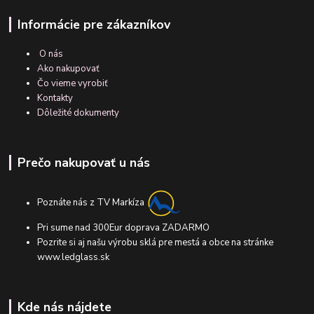
Informácie pre zákazníkov
O nás
Ako nakupovať
Čo vieme vyrobiť
Kontakty
Dôležité dokumenty
Prečo nakupovať u nás
Poznáte nás z TV Markíza
Pri sume nad 300Eur doprava ZADARMO
Pozrite si aj našu výrobu sklá pre mestá a obce na stránke
www.ledglass.sk
Kde nás nájdete