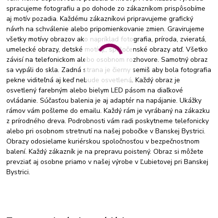
spracujeme fotografiu a po dohode zo zákazníkom prispôsobíme
aj motív pozadia. Každému zákazníkovi pripravujeme grafický
návrh na schválenie alebo pripomienkovanie zmien. Gravirujeme
všetky motívy obrazov ako napríklad fotografia, príroda, zvieratá,
umelecké obrazy, detské motívy,, spoločenské obrazy atď. Všetko
závisí na telefonickom alebo osobnom rozhovore. Samotný obraz
sa vypáli do skla. Zadná strana je čierny semiš aby bola fotografia
pekne viditeľná aj keď nebude osvetlená. Každý obraz je
osvetlený farebným alebo bielym LED pásom na diaľkové
ovládanie. Súčasťou balenia je aj adaptér na napájanie. Ukážky
rámov vám pošleme do emailu. Každý rám je vyrábaný na zákazku
z prírodného dreva. Podrobnosti vám radi poskytneme telefonicky
alebo pri osobnom stretnutí na našej pobočke v Banskej Bystrici.
Obrazy odosielame kuriérskou spoločnosťou v bezpečnostnom
balení. Každý zákazník je na prepravu poistený. Obraz si môžete
prevziať aj osobne priamo v našej výrobe v Ľubietovej pri Banskej
Bystrici.