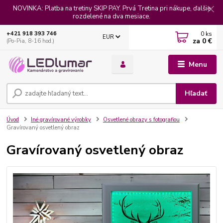
NOVINKA: Platba na tretiny SKIP PAY. Prvá Tretina pri nákupe, ďalšie
rozdelené na dva mesiace.
0
ks
+421 918 393 746
EUR
za
0 €
(Po-Pia, 8-16 hod.)
Menu
Hľadať
Úvod
Iné gravírované výrobky
Osvetlené obrazy s fotografiou
Gravírovaný osvetlený obraz
Gravírovaný osvetlený obraz