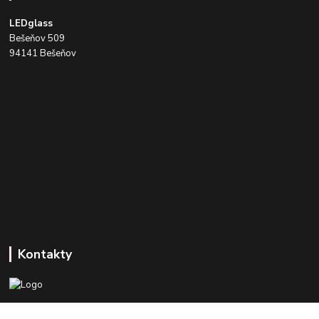
LEDglass
Bešeňov 509
94141 Bešeňov
Kontakty
+421 918 393 746