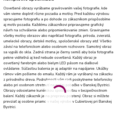
Osvetlené obrazy vyrábame gravírovaním vašej fotografie, kde
vám vieme doplniť rôzne pozadia a motívy. Pred každou výrobou
spracujeme fotografiu a po dohode zo zákazníkom prispôsobíme
aj motív pozadia. Každému zákazníkovi pripravujeme grafický
návrh na schválenie alebo pripomienkovanie zmien. Gravirujeme
všetky motívy obrazov ako napríklad fotografia, príroda, zvieratá,
umelecké obrazy, detské motívy,, spoločenské obrazy atď. Všetko
závisí na telefonickom alebo osobnom rozhovore. Samotný obraz
sa vypáli do skla. Zadná strana je čierny semiš aby bola fotografia
pekne viditeľná aj keď nebude osvetlená. Každý obraz je
osvetlený farebným alebo bielym LED pásom na diaľkové
ovládanie. Súčasťou balenia je aj adaptér na napájanie. Ukážky
rámov vám pošleme do emailu. Každý rám je vyrábaný na zákazku
z prírodného dreva. Podrobnosti vám radi poskytneme telefonicky
alebo pri osobnom stretnutí na našej pobočke v Banskej Bystrici.
Obrazy odosielame kuriérskou spoločnosťou v bezpečnostnom
balení. Každý zákazník je na prepravu poistený. Obraz si môžete
prevziať aj osobne priamo v našej výrobe v Ľubietovej pri Banskej
Bystrici.