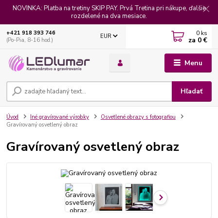
NOVINKA: Platba na tretiny SKIP PAY. Prvá Tretina pri nákupe, ďalšie
rozdelené na dva mesiace.
0
ks
+421 918 393 746
EUR
za
0 €
(Po-Pia, 8-16 hod.)
Menu
Hľadať
Úvod
Iné gravírované výrobky
Osvetlené obrazy s fotografiou
Gravírovaný osvetlený obraz
Gravírovaný osvetlený obraz