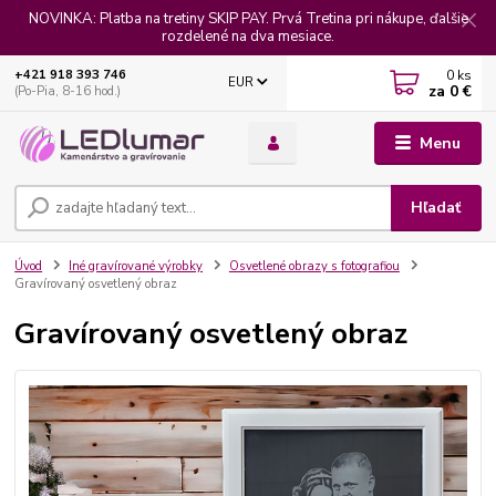
NOVINKA: Platba na tretiny SKIP PAY. Prvá Tretina pri nákupe, ďalšie
rozdelené na dva mesiace.
0
ks
+421 918 393 746
EUR
za
0 €
(Po-Pia, 8-16 hod.)
Menu
Hľadať
Úvod
Iné gravírované výrobky
Osvetlené obrazy s fotografiou
Gravírovaný osvetlený obraz
Gravírovaný osvetlený obraz