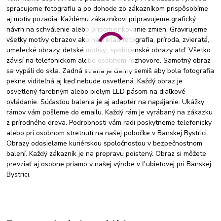
spracujeme fotografiu a po dohode zo zákazníkom prispôsobíme
aj motív pozadia. Každému zákazníkovi pripravujeme grafický
návrh na schválenie alebo pripomienkovanie zmien. Gravirujeme
všetky motívy obrazov ako napríklad fotografia, príroda, zvieratá,
umelecké obrazy, detské motívy,, spoločenské obrazy atď. Všetko
závisí na telefonickom alebo osobnom rozhovore. Samotný obraz
sa vypáli do skla. Zadná strana je čierny semiš aby bola fotografia
pekne viditeľná aj keď nebude osvetlená. Každý obraz je
osvetlený farebným alebo bielym LED pásom na diaľkové
ovládanie. Súčasťou balenia je aj adaptér na napájanie. Ukážky
rámov vám pošleme do emailu. Každý rám je vyrábaný na zákazku
z prírodného dreva. Podrobnosti vám radi poskytneme telefonicky
alebo pri osobnom stretnutí na našej pobočke v Banskej Bystrici.
Obrazy odosielame kuriérskou spoločnosťou v bezpečnostnom
balení. Každý zákazník je na prepravu poistený. Obraz si môžete
prevziať aj osobne priamo v našej výrobe v Ľubietovej pri Banskej
Bystrici.