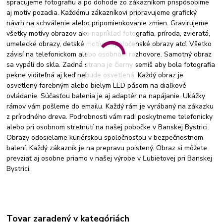
spracujeme fotografiu a po dohode zo zákazníkom prispôsobíme
aj motív pozadia. Každému zákazníkovi pripravujeme grafický
návrh na schválenie alebo pripomienkovanie zmien. Gravirujeme
všetky motívy obrazov ako napríklad fotografia, príroda, zvieratá,
umelecké obrazy, detské motívy,, spoločenské obrazy atď. Všetko
závisí na telefonickom alebo osobnom rozhovore. Samotný obraz
sa vypáli do skla. Zadná strana je čierny semiš aby bola fotografia
pekne viditeľná aj keď nebude osvetlená. Každý obraz je
osvetlený farebným alebo bielym LED pásom na diaľkové
ovládanie. Súčasťou balenia je aj adaptér na napájanie. Ukážky
rámov vám pošleme do emailu. Každý rám je vyrábaný na zákazku
z prírodného dreva. Podrobnosti vám radi poskytneme telefonicky
alebo pri osobnom stretnutí na našej pobočke v Banskej Bystrici.
Obrazy odosielame kuriérskou spoločnosťou v bezpečnostnom
balení. Každý zákazník je na prepravu poistený. Obraz si môžete
prevziať aj osobne priamo v našej výrobe v Ľubietovej pri Banskej
Bystrici.
Tovar zaradený v kategóriách