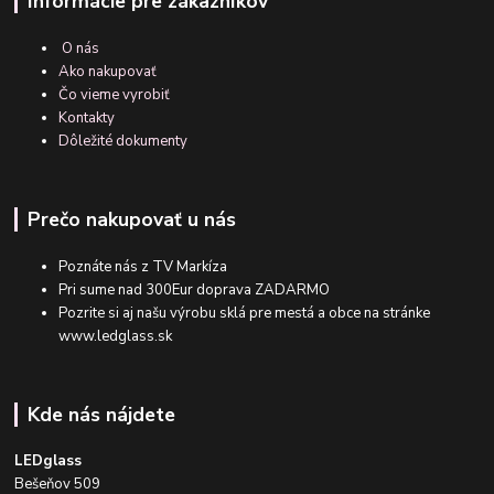
Informácie pre zákazníkov
O nás
Ako nakupovať
Čo vieme vyrobiť
Kontakty
Dôležité dokumenty
Prečo nakupovať u nás
Poznáte nás z TV Markíza
Pri sume nad 300Eur doprava ZADARMO
Pozrite si aj našu výrobu sklá pre mestá a obce na stránke
www.ledglass.sk
Kde nás nájdete
LEDglass
Bešeňov 509