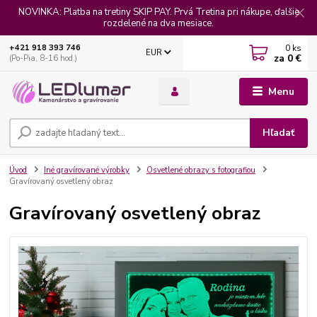
NOVINKA: Platba na tretiny SKIP PAY. Prvá Tretina pri nákupe, ďalšie
rozdelené na dva mesiace.
0
ks
+421 918 393 746
EUR
za
0 €
(Po-Pia, 8-16 hod.)
Menu
Hľadať
Úvod
Iné gravírované výrobky
Osvetlené obrazy s fotografiou
Gravírovaný osvetlený obraz
Gravírovaný osvetlený obraz