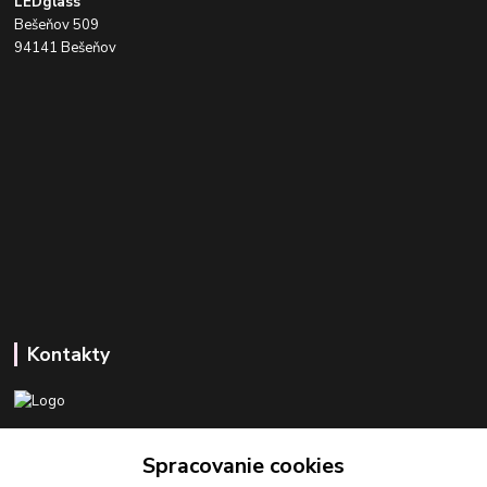
LEDglass
Bešeňov 509
94141 Bešeňov
Kontakty
+421 918 393 746
Spracovanie cookies
(Po-Pia, 8-16 hod.)