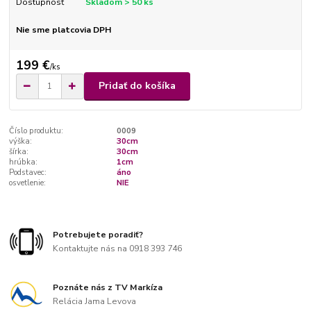
Dostupnosť
Skladom > 50 ks
Nie sme platcovia DPH
199 €
/
ks
Pridať do košíka
Číslo produktu:
0009
výška:
30cm
šírka:
30cm
hrúbka:
1cm
Podstavec:
áno
osvetlenie:
NIE
Potrebujete poradiť?
Kontaktujte nás na 0918 393 746
Poznáte nás z TV Markíza
Relácia Jama Levova