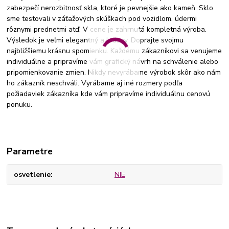
zabezpečí nerozbitnosť skla, ktoré je pevnejšie ako kameň. Sklo
sme testovali v záťažových skúškach pod vozidlom, údermi
rôznymi prednetmi atď. V cene je zahrnutá kompletná výroba.
Výsledok je veľmi elegantný a krásny. Doprajte svojmu
najbližšiemu krásnu spomienku. Každému zákazníkovi sa venujeme
individuálne a pripravíme vám grafický návrh na schválenie alebo
pripomienkovanie zmien. Nikdy nevyrábame výrobok skôr ako nám
ho zákazník neschváli. Vyrábame aj iné rozmery podľa
požiadaviek zákazníka kde vám pripravíme individuálnu cenovú
ponuku.
Parametre
osvetlenie
NIE