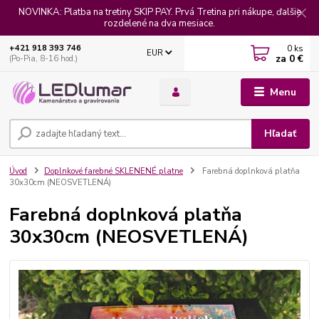
NOVINKA: Platba na tretiny SKIP PAY. Prvá Tretina pri nákupe, ďalšie
rozdelené na dva mesiace.
0
ks
+421 918 393 746
EUR
za
0 €
(Po-Pia, 8-16 hod.)
Menu
Hľadať
Úvod
Doplnkové farebné SKLENENÉ platne
Farebná doplnková platňa
30x30cm (NEOSVETLENÁ)
Farebná doplnková platňa
30x30cm (NEOSVETLENÁ)