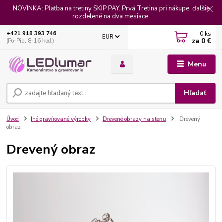
NOVINKA: Platba na tretiny SKIP PAY. Prvá Tretina pri nákupe, ďalšie
rozdelené na dva mesiace.
0
ks
+421 918 393 746
EUR
za
0 €
(Po-Pia, 8-16 hod.)
Menu
Hľadať
Úvod
Iné gravírované výrobky
Drevené obrazy na stenu
Drevený
obraz
Drevený obraz