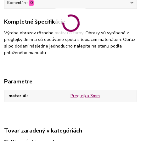
Komentáre
0
Kompletné špecifikácie
Výroba obrazov rôzneho motívu a farby. Obrazy sú vyrábané z
preglejky 3mm a sú dodávané spolu s lepiacim materiálom. Obraz
si po dodaní následne jednoducho nalepíte na stenu podľa
priloženého manuálu.
Parametre
materiál
Preglejka 3mm
Tovar zaradený v kategóriách