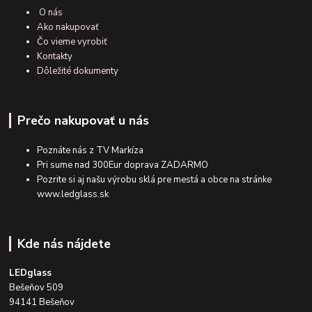
O nás
Ako nakupovať
Čo vieme vyrobiť
Kontakty
Dôležité dokumenty
Prečo nakupovať u nás
Poznáte nás z TV Markíza
Pri sume nad 300Eur doprava ZADARMO
Pozrite si aj našu výrobu sklá pre mestá a obce na stránke
www.ledglass.sk
Kde nás nájdete
LEDglass
Bešeňov 509
94141 Bešeňov