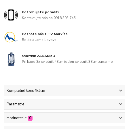
Potrebujete poradiť?
Kontaktujte nás na 0918 393 746
Poznáte nás z TV Markíza
Relácia Jama Levova
Svietnik ZADARMO
Pri kúpe 3x svietnik 48cm jeden svietnik 38cm zadarmo
Kompletné špecifikácie
Parametre
Hodnotenie
0