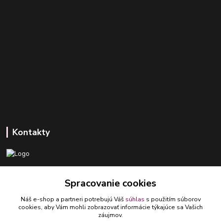
Kontakty
+421 918 393 746
Spracovanie cookies
(Po-Pia, 8-16 hod.)
Náš e-shop a partneri potrebujú Váš
súhlas
s použitím súborov
ledlumar@ledlumar.sk
cookies, aby Vám mohli zobrazovať informácie týkajúce sa Vašich
záujmov.