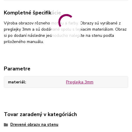
Kompletné špecifikácie
Výroba obrazov rôzneho motívu a farby. Obrazy sú vyrábané z
preglejky 3mm a sú dodávané spolu s lepiacim materiálom. Obraz
si po dodaní následne jednoducho nalepíte na stenu podľa
priloženého manuálu.
Parametre
materiál
Preglejka 3mm
Tovar zaradený v kategóriách
Drevené obrazy na stenu