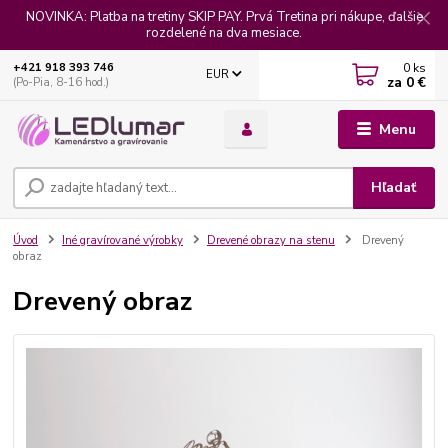
NOVINKA: Platba na tretiny SKIP PAY. Prvá Tretina pri nákupe, ďalšie
rozdelené na dva mesiace.
0
ks
+421 918 393 746
EUR
za
0 €
(Po-Pia, 8-16 hod.)
Menu
Hľadať
Úvod
Iné gravírované výrobky
Drevené obrazy na stenu
Drevený
obraz
Drevený obraz