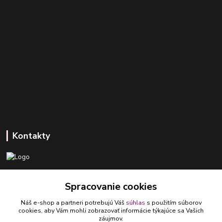
Kontakty
+421 918 393 746
Spracovanie cookies
(Po-Pia, 8-16 hod.)
Náš e-shop a partneri potrebujú Váš
súhlas
s použitím súborov
ledlumar@ledlumar.sk
cookies, aby Vám mohli zobrazovať informácie týkajúce sa Vašich
záujmov.