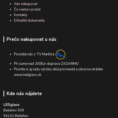
Ako nakupovať
Čo vieme vyrobiť
Kontakty
Dôležité dokumenty
Prečo nakupovať u nás
Poznáte nás z TV Markíza
Pri sume nad 300Eur doprava ZADARMO
Pozrite si aj našu výrobu sklá pre mestá a obce na stránke
www.ledglass.sk
Kde nás nájdete
LEDglass
Bešeňov 509
94141 Bešeňov