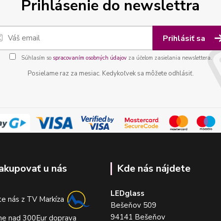
Prihlásenie do newslettra
Prihlásiť sa
Súhlasím so
spracovaním osobných údajov
za účelom zasielania newslettera.
Posielame raz za mesiac. Kedykoľvek sa môžete odhlásiť.
akupovať u nás
Kde nás nájdete
LEDglass
e nás z TV Markíza
Bešeňov 509
94141 Bešeňov
me nad 300Eur doprava