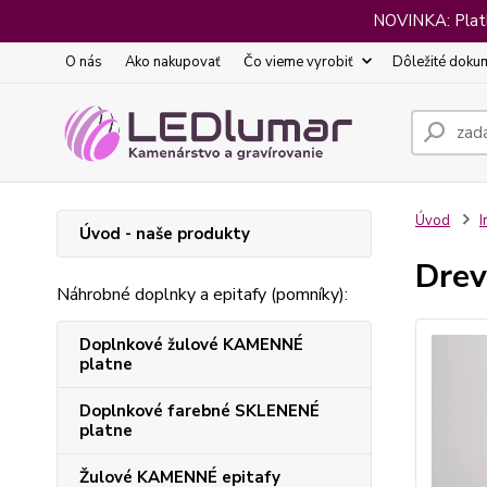
NOVINKA: Platba
O nás
Ako nakupovať
Čo vieme vyrobiť
Dôležité doku
Úvod
I
Úvod - naše produkty
Drev
Náhrobné doplnky a epitafy (pomníky):
Doplnkové žulové KAMENNÉ
platne
Doplnkové farebné SKLENENÉ
platne
Žulové KAMENNÉ epitafy