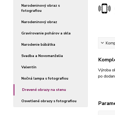
Narodeninový obraz s
fotografiou
Narodeninový obraz
Gravírovanie pohárov a skla
Kompl
Narodenie bábätka
Svadba a Novomanželia
Komple
Valentín
Výroba ob
po dodaní
Nočná lampa s fotografiou
Drevené obrazy na stenu
Osvetlené obrazy s fotografiou
Param