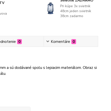
Svietnik ZADARMO
 TV
Pri kúpe 3x svietnik
48cm jeden svietnik
evova
38cm zadarmo
dnotenie
0
Komentáre
0
3mm a sú dodávané spolu s lepiacim materiálom. Obraz si
álu.