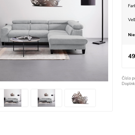
Far
Veľ
Nie
49
Číslo p
Doplnko