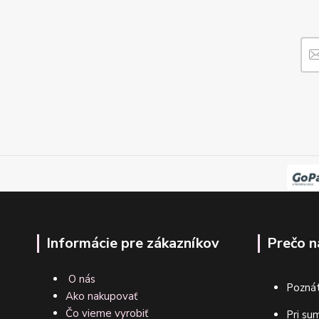
Informácie pre zákazníkov
Prečo n
O nás
Poznát
Ako nakupovať
Čo vieme vyrobiť
Pri su