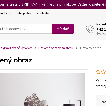
 na tretiny SKIP PAY. Prvá Tretina pri nákupe, ďalšie rozdelené 
menty
Fotogaléria
Kontakty
Neviet
Hľadať
+421
(Po-Pi
né gravírované výrobky
Drevené obrazy na stenu
Drevený obraz
ený obraz
Výroba
pregle
Dos