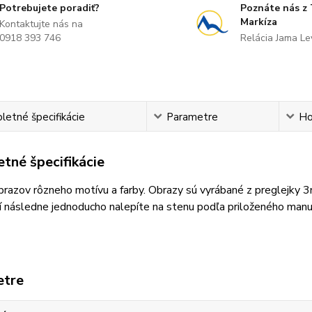
Potrebujete poradiť?
Poznáte nás z
Markíza
Kontaktujte nás na
0918 393 746
Relácia Jama L
etné špecifikácie
Parametre
Ho
tné špecifikácie
razov rôzneho motívu a farby. Obrazy sú vyrábané z preglejky 
 následne jednoducho nalepíte na stenu podľa priloženého manu
etre