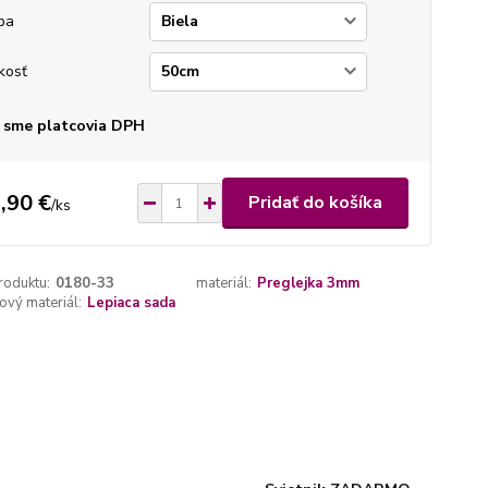
ba
kosť
 sme platcovia DPH
,90 €
Pridať do košíka
/
ks
roduktu:
0180-33
materiál:
Preglejka 3mm
vý materiál:
Lepiaca sada