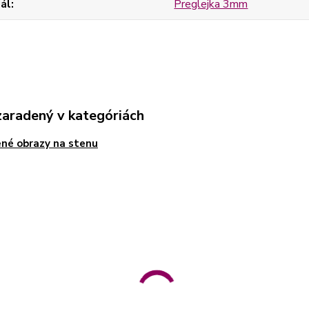
ál
Preglejka 3mm
zaradený v kategóriách
né obrazy na stenu