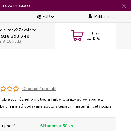
na dva mesiace.
Prihlásenie
EUR
e si rady? Zavolajte.
0
ks
 918 393 746
za
0 €
a, 8-16 hod.)
Ohodnotiť produkt
 obrazov rôzneho motívu a farby. Obrazy sú vyrábané z
jky 3mm a sú dodávané spolu s lepiacim materiá...
celý popis
tupnosť
Skladom > 50 ks